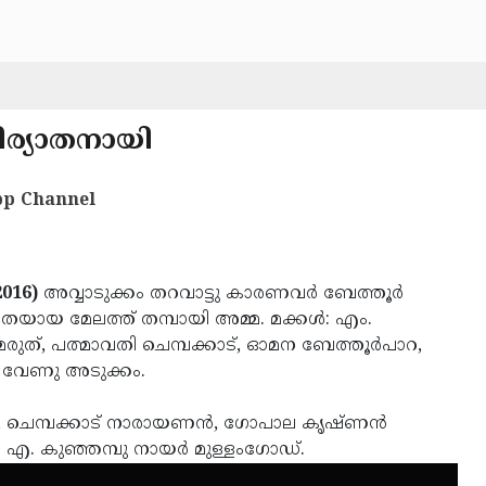
നിര്യാതനായി
p Channel
2016)
അവ്വാടുക്കം തറവാട്ടു കാരണവര്‍ ബേത്തൂര്‍
രേതയായ മേലത്ത് തമ്പായി അമ്മ. മക്കള്‍: എം.
മരുത്, പത്മാവതി ചെമ്പക്കാട്, ഓമന ബേത്തൂര്‍പാറ,
റ, വേണു അടുക്കം.
ത്, ചെമ്പക്കാട് നാരായണന്‍, ഗോപാല കൃഷ്ണന്‍
‍: എ. കുഞ്ഞമ്പു നായര്‍ മുള്ളംഗോഡ്.