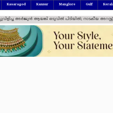
Kasaragod
Kannur
Manglore
Gulf
Keral