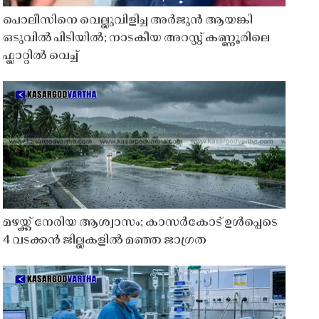
പൊലീസിനെ വെല്ലുവിളിച്ച അർജുൻ ആയങ്കി
ഒടുവിൽ പിടിയിൽ; നാടകീയ അറസ്റ്റ് കണ്ണൂരിലെ
ഫ്ലാറ്റിൽ വെച്ച്
മഴയ്ക്ക് നേരിയ ആശ്വാസം; കാസർകോട് ഉൾപ്പെടെ
4 വടക്കൻ ജില്ലകളിൽ മഞ്ഞ ജാഗ്രത