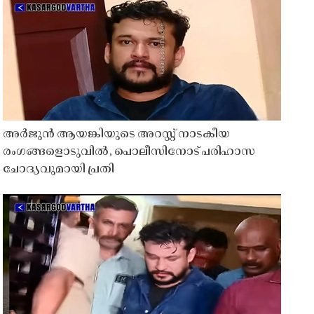
അർജുൻ ആയങ്കിയുടെ അറസ്റ്റ് നാടകീയ
രംഗങ്ങളൊടുവിൽ, പൊലീസിനോട് പരിഹാസ
ചോദ്യവുമായി പ്രതി