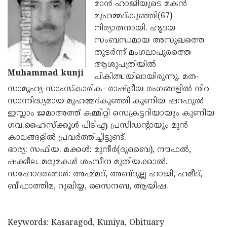
Election
മാന്‍ ഹാജിയുടെ മകന്‍
Maha
മുഹമ്മദ്കുഞ്ഞി(67)
Shivarathri
International
നിര്യാതനായി. ഹൃദയ
Women's
സംബന്ധമായ അസുഖത്തെ
Anti-
തുടര്‍ന്ന് മംഗലാപുരത്തെ
Day
Drug
Attukal
ആശുപത്രിയില്‍
Muhammad kunji
Campaign
Pongala
ചികിത്സയിലായിരുന്നു. മത-
Holi
സാമൂഹ്യ-സാംസ്‌കാരിക- രാഷ്ട്രീയ രംഗങ്ങളില്‍ നിറ
2025
2025
IPL
സാന്നിദ്ധ്യമായ മുഹമ്മദ്കുഞ്ഞി കുണിയ ഷറഫുല്‍
2025
ഇസ്ലാം ജമാഅത്ത് കമ്മിറ്റി സെക്രട്ടറിയായും കുണിയ
Eid
ഗവ.ഹൈസ്‌ക്കൂള്‍ പിടിഎ പ്രസിഡന്റായും മുന്‍
Al-
Waqf
കാലങ്ങളില്‍ പ്രവര്‍ത്തിച്ചിട്ടുണ്ട്.
Fitr
Bill
ഭാര്യ: സഫിയ. മക്കള്‍: മുനീര്‍(ദുബൈ), നൗഫല്‍,
Vishu
ഷക്കീല. മരുമകള്‍ ശംസീന മുതിയക്കാല്‍.
2025
Controversy
Festival
Good
സഹോദരങ്ങള്‍: അഹ്മ്മദ്, അബ്ദുല്ല ഹാജി, ഹമീദ്,
2025
Friday
ബീഫാത്തിമ, റുഖിയ്യ, സൈനബ, ആയിഷ.
Easter
Observance
Sunday
By-
2025
2025
Election
Keywords: Kasaragod, Kuniya, Obituary
Bihar