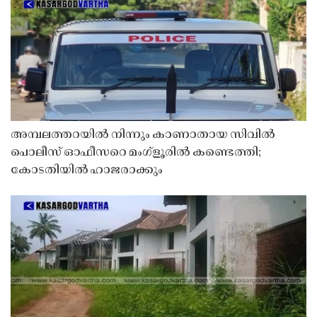
അമ്പലത്തറയിൽ നിന്നും കാണാതായ സിവിൽ
പൊലീസ് ഓഫീസറെ മംഗ്ളൂരിൽ കണ്ടെത്തി;
കോടതിയിൽ ഹാജരാക്കും