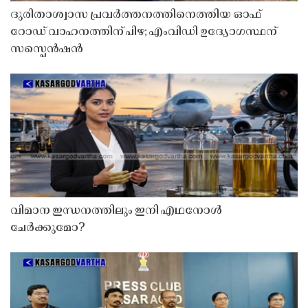
ദുരിതാശ്വാസ പ്രവർത്തനത്തിനെത്തിയ ഓഫ്
റോഡ് വാഹനത്തിന് പിഴ; എംവിഡി ഉദ്യോഗസ്ഥന്
സസ്പെൻഷൻ
വിമാന ഇന്ധനത്തിലും ഇനി എഥനോൾ
ചേർക്കുമോ?