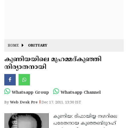
Fitr
May
Day
Eid
Al
Independence
Ad'ha
Day
Onam
HOME
OBITUARY
J&K
State
കുണിയയിലെ മുഹമ്മദ്കുഞ്ഞി
Haryana
നിര്യാതനായി
Assembly
State
Diwali
Elections
Assembly
Christmas
Elections
New-
Whatsapp Group
Whatsapp Channel
Year
Republic
By
Web Desk Pre
Dec 17, 2011, 13:30 IST
Day
Budget
കുണിയ: രിഫായിയ്യ നഗറിലെ
Delhi
പരേതനായ കുഞ്ഞബ്ദുറഹ്