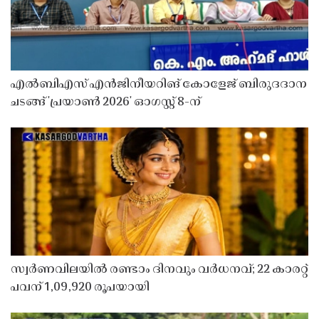
എൽബിഎസ് എൻജിനീയറിങ് കോളേജ് ബിരുദദാന
ചടങ്ങ് 'പ്രയാൺ 2026' ഓഗസ്റ്റ് 8-ന്
സ്വർണവിലയിൽ രണ്ടാം ദിനവും വർധനവ്; 22 കാരറ്റ്
പവന് 1,09,920 രൂപയായി