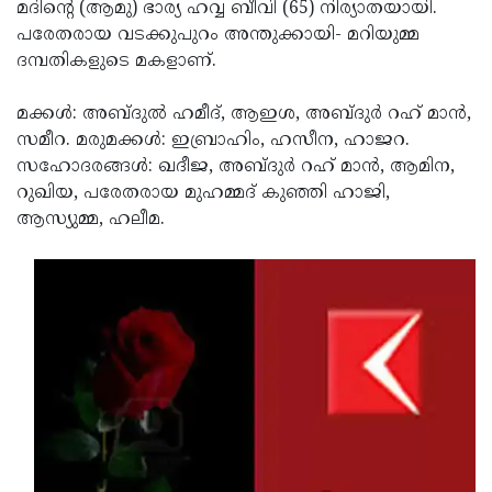
Election
മദിന്റെ (ആമു) ഭാര്യ ഹവ്വ ബീവി (65) നിര്യാതയായി.
Maha
പരേതരായ വടക്കുപുറം അന്തുക്കായി- മറിയുമ്മ
Shivarathri
International
ദമ്പതികളുടെ മകളാണ്.
Women's
Anti-
മക്കള്‍: അബ്ദുല്‍ ഹമീദ്, ആഇശ, അബ്ദുര്‍ റഹ് മാന്‍,
Day
Drug
Attukal
സമീറ. മരുമക്കള്‍: ഇബ്രാഹിം, ഹസീന, ഹാജറ.
Campaign
Pongala
സഹോദരങ്ങള്‍: ഖദീജ, അബ്ദുര്‍ റഹ് മാന്‍, ആമിന,
Holi
റുഖിയ, പരേതരായ മുഹമ്മദ് കുഞ്ഞി ഹാജി,
2025
2025
IPL
ആസ്യുമ്മ, ഹലീമ.
2025
Eid
Al-
Waqf
Fitr
Bill
Vishu
2025
Controversy
Festival
Good
2025
Friday
Easter
Observance
Sunday
By-
2025
2025
Election
Bihar