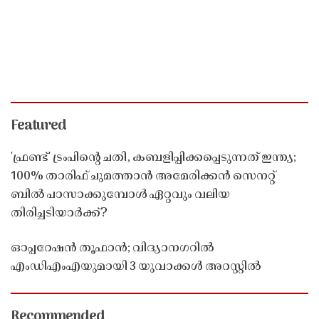
Featured
'ഫ്രണ്ട്' ട്രംപിന്റെ ചതി, കബളിപ്പിക്കപ്പെടുന്നത് ഇന്ത്യ;
100% താരിഫ് ചുമത്താൻ അമേരിക്കൻ സെനറ്റ്
ബിൽ പാസാക്കുമ്പോൾ ഏറ്റവും വലിയ
തിരിച്ചടിയാർക്ക്?
ഓപ്പറേഷൻ തൂഫാൻ; വിദ്യാനഗറിൽ
എംഡിഎംഎയുമായി 3 യുവാക്കൾ അറസ്റ്റിൽ
Recommended