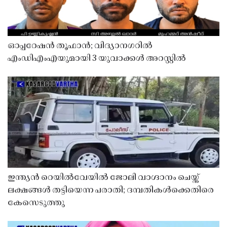
ഓപ്പറേഷൻ തൂഫാൻ; വിദ്യാനഗറിൽ
എംഡിഎംഎയുമായി 3 യുവാക്കൾ അറസ്റ്റിൽ
ഇന്ത്യൻ റെയിൽവേയിൽ ജോലി വാഗ്ദാനം ചെയ്ത്
ലക്ഷങ്ങൾ തട്ടിയെന്ന പരാതി; ദമ്പതികൾക്കെതിരെ
കേസെടുത്തു