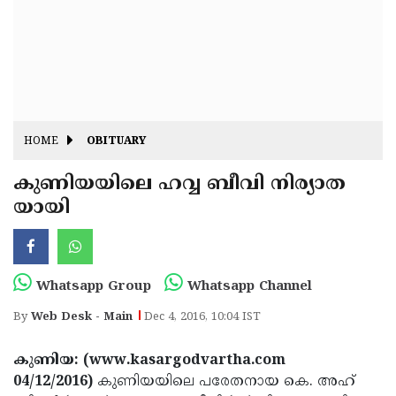
Fitr
May
Day
Eid
Al
Independence
Ad'ha
Day
Onam
HOME
OBITUARY
J&K
State
കുണിയയിലെ ഹവ്വ ബീവി നിര്യാത
Haryana
യായി
Assembly
State
Diwali
Elections
Assembly
Christmas
Elections
New-
Whatsapp Group
Whatsapp Channel
Year
Republic
By
Web Desk - Main
Dec 4, 2016, 10:04 IST
Day
Budget
കുണിയ: (www.kasargodvartha.com
Delhi
04/12/2016)
കുണിയയിലെ പരേതനായ കെ. അഹ്