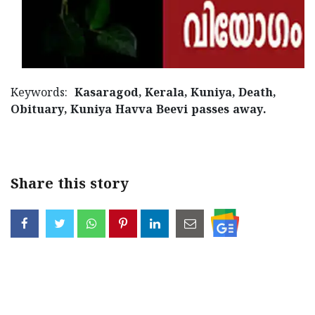
Updates
Assembly
Kerala
Polls
Local
Look
Body
Back
Election
2025
Keywords:
Kasaragod, Kerala, Kuniya, Death,
Obituary, Kuniya Havva Beevi passes away.
Share this story