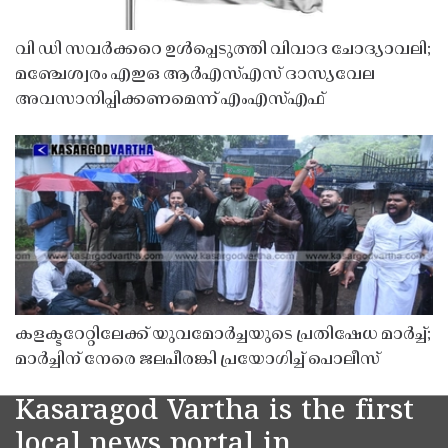
വി ഡി സവർക്കറെ ഉൾപ്പെടുത്തി വിവാദ ചോദ്യാവലി;
മഞ്ചേശ്വരം എഇഒ ആർഎസ്എസ് ദാസ്യവേല
അവസാനിപ്പിക്കണമെന്ന് എംഎസ്എഫ്
കളക്ടറേറ്റിലേക്ക് യുവമോർച്ചയുടെ പ്രതിഷേധ മാർച്ച്;
മാർച്ചിന് നേരെ ജലപീരങ്കി പ്രയോഗിച്ച് പൊലീസ്
Kasaragod Vartha is the first
local news portal in