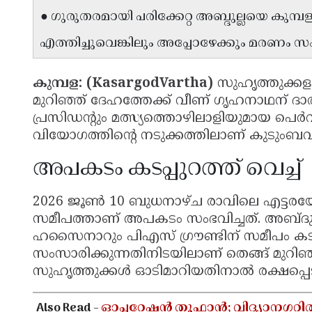
● ഗുരുതരമായി പരിക്കേറ്റ അബ്ദുല്ലയെ കു
എത്തിച്ചുവെങ്കിലും അപ്പോഴേക്കും മരണം സംഭ
കുമ്പള: (KasargodVartha)
സുഹൃത്തുക്കളു
മുറിഞ്ഞ് ദേഹത്തേക്ക് വീണ് ഗൃഹനാഥന് ദാരു
പ്രസിഡൻ്റും മത്സ്യത്തൊഴിലാളിയുമായ പെർവ
വിയോഗത്തിൻ്റെ നടുക്കത്തിലാണ് കുടുംബവും
അപകടം കടപ്പുറത്ത് വെച്ച്
2026 ജൂൺ 10 ബുധനാഴ്ച രാവിലെ എട്ടരയ
സമീപത്താണ് അപകടം സംഭവിച്ചത്. അബ്ദുല
ഹസൈനാറും പിഎസ് ഗ്രൗണ്ടിന് സമീപം കടപ്
സംസാരിക്കുന്നതിനിടയിലാണ് തെങ്ങ് മുറി
സുഹൃത്തുക്കൾ ഓടിമാറിയതിനാൽ രക്ഷപ്പെട
Also Read -
ഓപ്പറേഷൻ തൂഫാൻ; വിദ്യാനഗറി