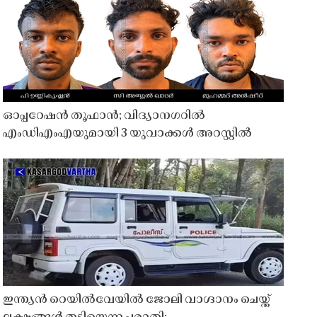
ഓപ്പറേഷൻ തൂഫാൻ; വിദ്യാനഗറിൽ
എംഡിഎംഎയുമായി 3 യുവാക്കൾ അറസ്റ്റിൽ
ഇന്ത്യൻ റെയിൽവേയിൽ ജോലി വാഗ്ദാനം ചെയ്ത്