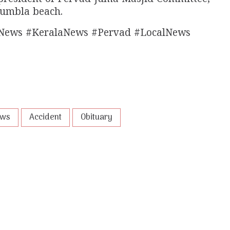
 Kumbla beach.
News #KeralaNews #Pervad #LocalNews
ews
Accident
Obituary