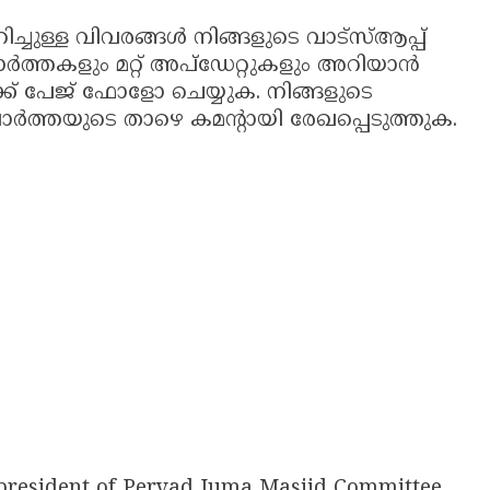
ചുള്ള വിവരങ്ങൾ നിങ്ങളുടെ വാട്സ്ആപ്പ്
വാർത്തകളും മറ്റ് അപ്ഡേറ്റുകളും അറിയാൻ
ക് പേജ് ഫോളോ ചെയ്യുക. നിങ്ങളുടെ
്‍ത്തയുടെ താഴെ കമൻ്റായി രേഖപ്പെടുത്തുക.
 president of Pervad Juma Masjid Committee,