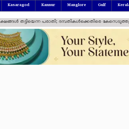
Kasaragod
Kannur
Manglore
Gulf
Keral