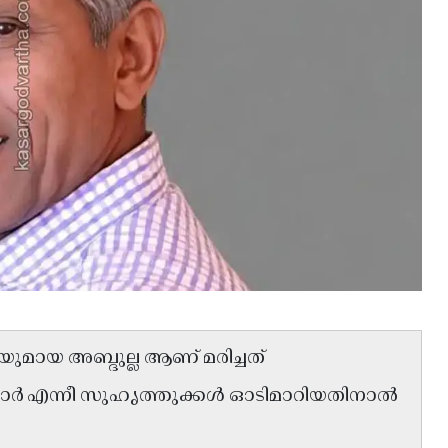
ുമായ അബ്ദുല്ല ആണ് മരിച്ചത്
ാർ എന്നീ സുഹൃത്തുക്കൾ ഓടിമാറിയതിനാൽ