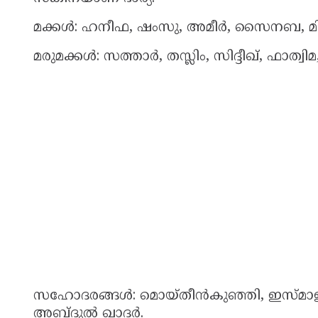
മക്കൾ: ഹനീഫ, ഷംസു, അമീർ, സൈനബ, മിസ
മരുമക്കൾ: സത്താർ, തസ്ലിം, സിദ്ദീഖ്, ഫാ
സഹോദരങ്ങൾ: മൊയ്തീൻകുഞ്ഞി, ഇസ്
അബ്ദുൽ ഖാദർ.