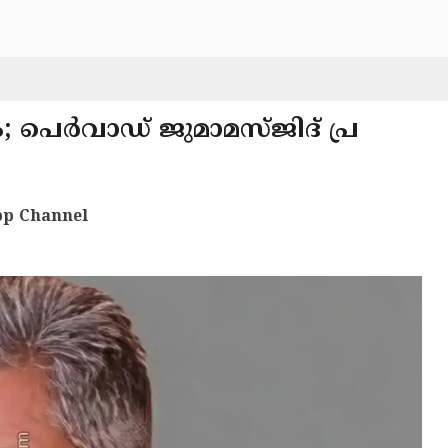
 പെർവാഡ് ജുമാമസ്ജിദ് പ്ര
p Channel