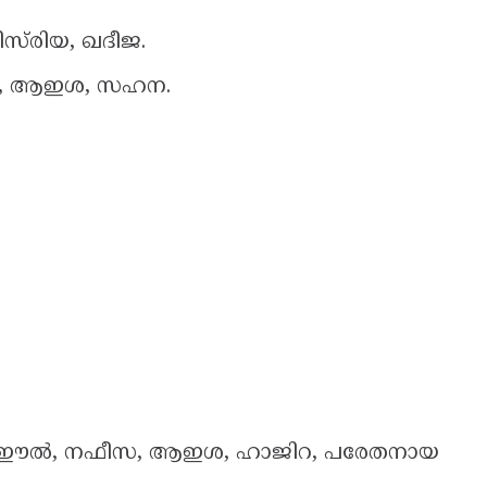
്‌രിയ, ഖദീജ.
ത്വിമ, ആഇശ, സഹന.
മാഈൽ, നഫീസ, ആഇശ, ഹാജിറ, പരേതനായ