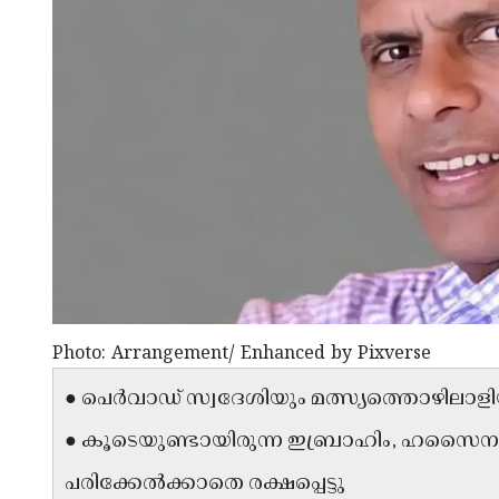
Photo: Arrangement/ Enhanced by Pixverse
● പെർവാഡ് സ്വദേശിയും മത്സ്യത്തൊഴിലാളിയ
● കൂടെയുണ്ടായിരുന്ന ഇബ്രാഹിം, ഹസൈന
പരിക്കേൽക്കാതെ രക്ഷപ്പെട്ടു