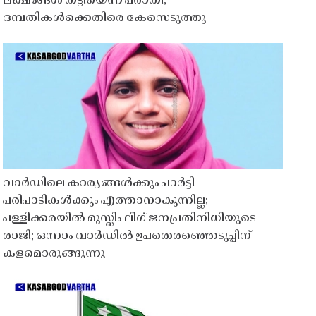
ലക്ഷങ്ങൾ തട്ടിയെന്ന പരാതി;
ദമ്പതികൾക്കെതിരെ കേസെടുത്തു
വാർഡിലെ കാര്യങ്ങൾക്കും പാർട്ടി
പരിപാടികൾക്കും എത്താനാകുന്നില്ല;
പള്ളിക്കരയിൽ മുസ്ലിം ലീഗ് ജനപ്രതിനിധിയുടെ
രാജി; ഒന്നാം വാർഡിൽ ഉപതെരഞ്ഞെടുപ്പിന്
കളമൊരുങ്ങുന്നു