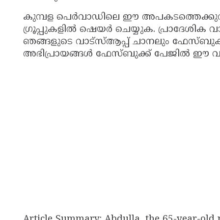
കുമ്പള പെർവാഡിലെ ഈ അപകടത്തെക്കുറിച്
ഗ്രൂപ്പുകളിൽ ഷെയർ ചെയ്യുക. പ്രാദേശിക 
ഞങ്ങളുടെ വാട്സ്ആപ്പ് ചാനലും ഫേസ്ബുക്
അഭിപ്രായങ്ങൾ ഫേസ്ബുക്ക് പേജില്‍ ഈ വാര
Article Summary: Abdulla, the 65-year-old