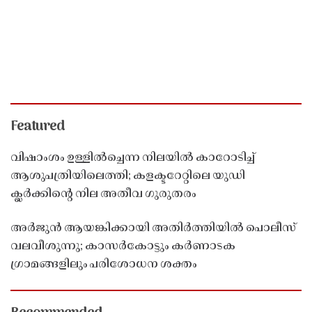
Featured
വിഷാംശം ഉള്ളിൽച്ചെന്ന നിലയിൽ കാറോടിച്ച്
ആശുപത്രിയിലെത്തി; കളക്ടറേറ്റിലെ യുഡി
ക്ലർക്കിൻ്റെ നില അതീവ ഗുരുതരം
അർജുൻ ആയങ്കിക്കായി അതിർത്തിയിൽ പൊലീസ്
വലവീശുന്നു; കാസർകോട്ടും കർണാടക
ഗ്രാമങ്ങളിലും പരിശോധന ശക്തം