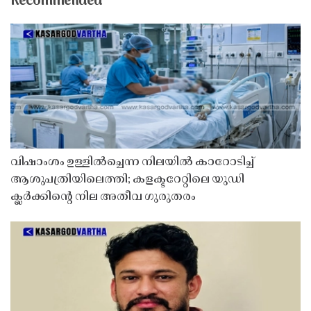
Recommended
വിഷാംശം ഉള്ളിൽച്ചെന്ന നിലയിൽ കാറോടിച്ച്
ആശുപത്രിയിലെത്തി; കളക്ടറേറ്റിലെ യുഡി
ക്ലർക്കിൻ്റെ നില അതീവ ഗുരുതരം