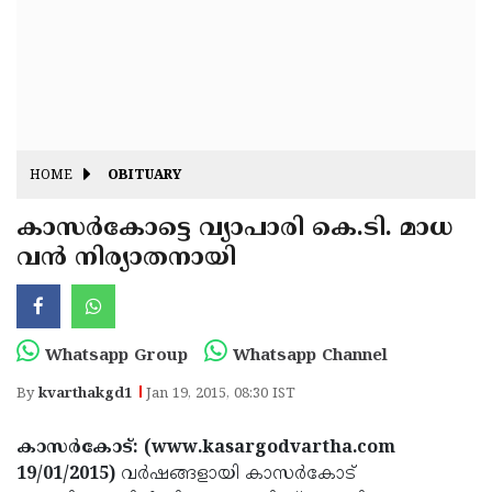
Fitr
May
Day
Eid
Al
Independence
Ad'ha
Day
Onam
HOME
OBITUARY
J&K
State
കാസര്‍കോട്ടെ വ്യാപാരി കെ.ടി. മാധ
Haryana
വന്‍ നിര്യാതനായി
Assembly
State
Diwali
Elections
Assembly
Christmas
Elections
New-
Whatsapp Group
Whatsapp Channel
Year
Republic
By
kvarthakgd1
Jan 19, 2015, 08:30 IST
Day
Budget
കാസര്‍കോട്: (www.kasargodvartha.com
Delhi
19/01/2015)
വര്‍ഷങ്ങളായി കാസര്‍കോട്