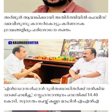
അർജുൻ ആയങ്കിക്കായി അതിർത്തിയിൽ പൊലീസ്
വലവീശുന്നു; കാസർകോട്ടും കർണാടക
ഗ്രാമങ്ങളിലും പരിശോധന ശക്തം
‘എൻഡോസൾഫാൻ ദുരിതബാധിതർക്ക് നൽകിയ
വാക്ക് പാലിച്ചു’; സ്നേഹസാന്ത്വനം പദ്ധതിക്ക് 14.40
കോടി, സ്വാഗതം ചെയ്ത് കല്ലട്ര മാഹിൻ എംഎൽഎ