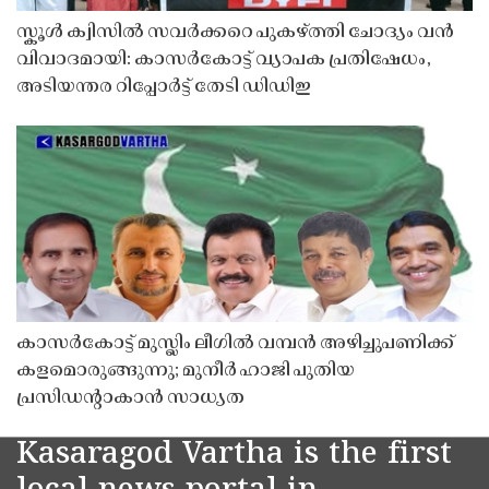
സ്കൂൾ ക്വിസിൽ സവർക്കറെ പുകഴ്ത്തി ചോദ്യം വൻ
വിവാദമായി: കാസർകോട്ട് വ്യാപക പ്രതിഷേധം,
അടിയന്തര റിപ്പോർട്ട് തേടി ഡിഡിഇ
കാസർകോട്ട് മുസ്ലിം ലീഗിൽ വമ്പൻ അഴിച്ചുപണിക്ക്
കളമൊരുങ്ങുന്നു; മുനീർ ഹാജി പുതിയ
പ്രസിഡൻ്റാകാൻ സാധ്യത
Kasaragod Vartha is the first