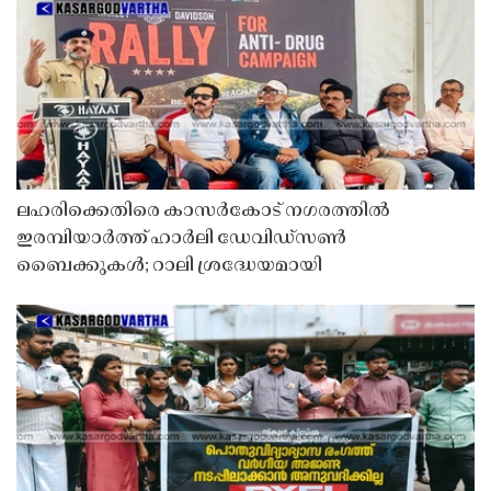
ലഹരിക്കെതിരെ കാസർകോട് നഗരത്തിൽ
ഇരമ്പിയാർത്ത് ഹാർലി ഡേവിഡ്‌സൺ
ബൈക്കുകൾ; റാലി ശ്രദ്ധേയമായി