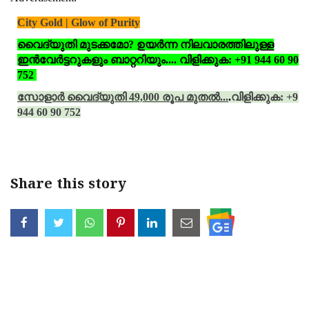
City Gold | Glow of Purity
വൈദ്യുതി മുടക്കമോ? ഉയര്‍ന്ന നിലവാരത്തിലുള്ള
ഇന്‍വേര്‍ട്ടറുകളും ബാറ്ററിയും.... വിളിക്കുക: +91 944 60 90
752
സോളാര്‍ വൈദ്യുതി 49,000 രൂപ മുതല്‍...
.
വിളിക്കുക: +91
944 60 90 752
Share this story