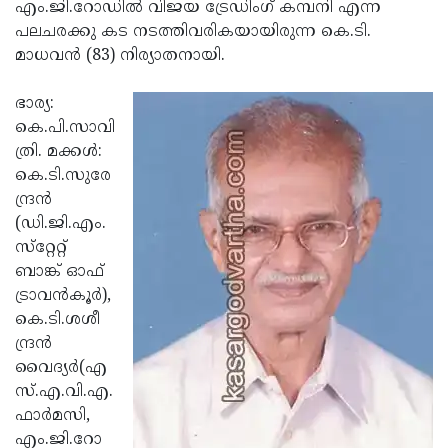
Election
എം.ജി.റോഡില്‍ വിജയ ട്രേഡിംഗ് കമ്പനി എന്ന
Maha
പലചരക്കു കട നടത്തിവരികയായിരുന്ന കെ.ടി.
Shivarathri
International
മാധവന്‍ (83) നിര്യാതനായി.
Women's
Anti-
ഭാര്യ:
Day
Drug
Attukal
കെ.പി.സാവി
Campaign
Pongala
ത്രി. മക്കള്‍:
Holi
കെ.ടി.സുരേ
2025
2025
IPL
ന്ദ്രന്‍
2025
(ഡി.ജി.എം.
Eid
സ്‌റ്റേറ്റ്
Al-
Waqf
ബാങ്ക് ഓഫ്
Fitr
Bill
ട്രാവന്‍കൂര്‍),
Vishu
കെ.ടി.ശശീ
2025
Controversy
Festival
Good
ന്ദ്രന്‍
2025
Friday
വൈദ്യര്‍(എ
Easter
സ്.എ.വി.എ.
Observance
Sunday
By-
ഫാര്‍മസി,
2025
2025
Election
എം.ജി.റോ
Bihar