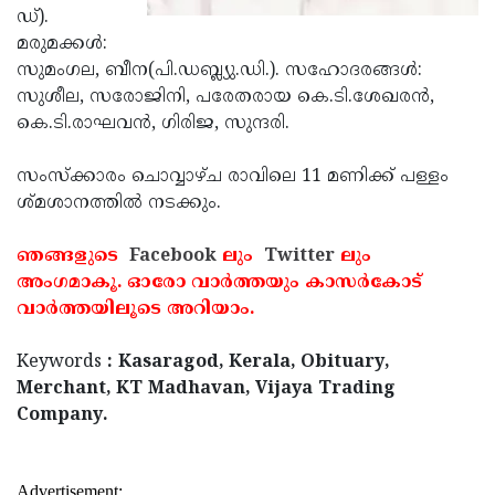
ഡ്).
Updates
Assembly
Kerala
മരുമക്കള്‍:
Polls
Local
സുമംഗല, ബീന(പി.ഡബ്ല്യു.ഡി.). സഹോദരങ്ങള്‍:
Look
സുശീല, സരോജിനി, പരേതരായ കെ.ടി.ശേഖരന്‍,
Body
Back
കെ.ടി.രാഘവന്‍, ഗിരിജ, സുന്ദരി.
Election
2025
സംസ്‌ക്കാരം ചൊവ്വാഴ്ച രാവിലെ 11 മണിക്ക് പള്ളം
ശ്മശാനത്തില്‍ നടക്കും.
ഞങ്ങളുടെ
Facebook
ലും
Twitter
ലും
അംഗമാകൂ. ഓരോ വാര്‍ത്തയും കാസര്‍കോട്
വാര്‍ത്തയിലൂടെ അറിയാം.
Keywords
: Kasaragod, Kerala, Obituary,
Merchant, KT Madhavan, Vijaya Trading
Company.
Advertisement: