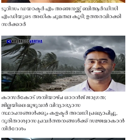
ടൂറിസം ഡയറക്ടർ എം അഞ്ജനയ്ക്ക് ബിആർഡിസി
എംഡിയുടെ അധിക ചുമതല കൂടി; ഉത്തരവിറക്കി
സർക്കാർ
കാസർകോട് ശനിയാഴ്ച ഓറൻജ് ജാഗ്രത;
ജില്ലയിലെ മുഴുവൻ വിദ്യാഭ്യാസ
സ്ഥാപനങ്ങൾക്കും കളക്ടർ അവധി പ്രഖ്യാപിച്ചു,
ദുരിതാശ്വാസ പ്രവർത്തനങ്ങൾക്ക് സജ്ജമാകാൻ
നിർദേശം