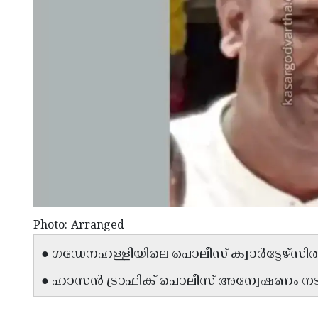
Photo: Arranged
● ഗഡേനഹള്ളിയിലെ പൊലീസ് ക്വാർട്ടേഴ്സിൽ 
● ഹാസൻ ട്രാഫിക് പൊലീസ് അന്വേഷണം നടത