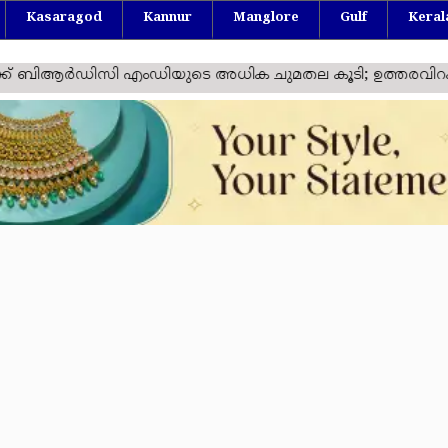
Kasaragod
Kannur
Manglore
Gulf
Keral