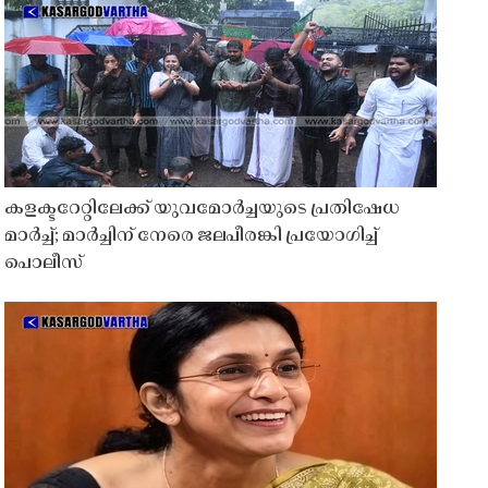
കളക്ടറേറ്റിലേക്ക് യുവമോർച്ചയുടെ പ്രതിഷേധ
മാർച്ച്; മാർച്ചിന് നേരെ ജലപീരങ്കി പ്രയോഗിച്ച്
പൊലീസ്