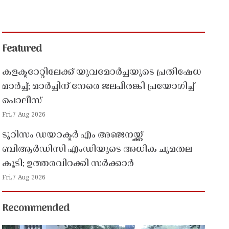
Featured
കളക്ടറേറ്റിലേക്ക് യുവമോർച്ചയുടെ പ്രതിഷേധ
മാർച്ച്; മാർച്ചിന് നേരെ ജലപീരങ്കി പ്രയോഗിച്ച്
പൊലീസ്
Fri,7 Aug 2026
ടൂറിസം ഡയറക്ടർ എം അഞ്ജനയ്ക്ക്
ബിആർഡിസി എംഡിയുടെ അധിക ചുമതല
കൂടി; ഉത്തരവിറക്കി സർക്കാർ
Fri,7 Aug 2026
Recommended