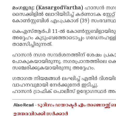
മംഗളൂരു: (KasargodVartha)
ഹാസൻ നഗരപ്
സൈക്കിളിൽ ലോറിയിടിച്ച് കർണാടക സ്റ്റ
കോൺസ്റ്റബിൾ എം.പ്രകാശ് (39) സംഭവസ്ഥലത്
കെഎസ്ആർപി 11-ൽ കോൺസ്റ്റബിളായിരുന്നു 
അദ്ദേഹം കുടുംബത്തോടൊപ്പം ഗഡേനഹള്ളിയ
താമസിച്ചിരുന്നത്.
ഹാസൻ നഗര സന്ദർശനത്തിന് ശേഷം പ്രകാശ് 
പോകുകയായിരുന്നു. നഗരപ്രാന്തത്തിലെ കെ
സഞ്ചരിക്കുകയായിരുന്നു അദ്ദേഹം.
ഗതാഗത നിയമങ്ങൾ ലംഘിച്ച് എതിർ ദിശയിൽ ന
വാഹനവുമായി നേർക്കുനേർ ഇടിച്ചു.
ഹാസൻ ട്രാഫിക് പൊലീസ് ഉദ്യോഗസ്ഥർ അപക
Also Read -
ടൂറിസം ഡയറക്ടർ എം അഞ്ജനയ്ക്
ഉത്തരവിറക്കി സർക്കാർ