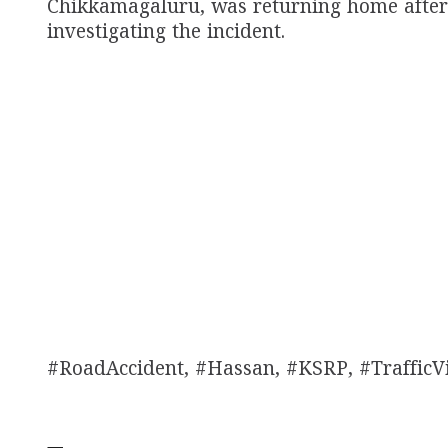
Chikkamagaluru, was returning home after vi
investigating the incident.
#RoadAccident, #Hassan, #KSRP, #TrafficV