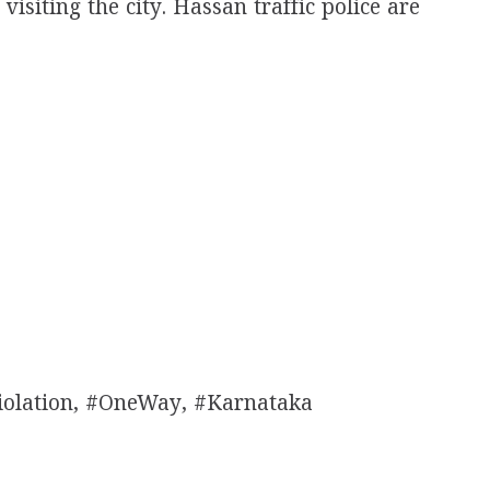
siting the city. Hassan traffic police are
iolation, #OneWay, #Karnataka