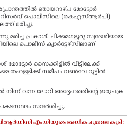
രാന്തത്തിൽ ഞായറാഴ്ച മോട്ടോർ
േറ്റ് റിസർവ് പൊലീസിലെ (കെഎസ്ആർപി)
ത് മരിച്ചു.
മരിച്ച പ്രകാശ്. ചിക്കമഗളൂരു സ്വദേശിയായ
ിലെ പൊലീസ് ക്വാർട്ടേഴ്‌സിലാണ്
മോട്ടോർ സൈക്കിളിൽ വീട്ടിലേക്ക്
ഞ്ചതഹള്ളിക്ക് സമീപം വൺവേ റൂട്ടിൽ
ിന്ന് വന്ന ലോറി അദ്ദേഹത്തിന്റെ ഇരുചക്ര
ടസ്ഥലം സന്ദർശിച്ചു.
ക് ബിആർഡിസി എംഡിയുടെ അധിക ചുമതല കൂടി;