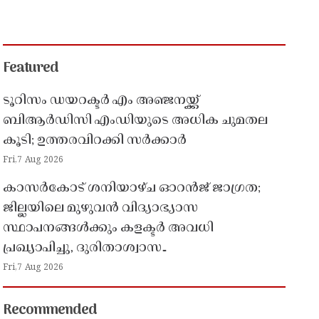
Featured
ടൂറിസം ഡയറക്ടർ എം അഞ്ജനയ്ക്ക്
ബിആർഡിസി എംഡിയുടെ അധിക ചുമതല
കൂടി; ഉത്തരവിറക്കി സർക്കാർ
Fri,7 Aug 2026
കാസർകോട് ശനിയാഴ്ച ഓറൻജ് ജാഗ്രത;
ജില്ലയിലെ മുഴുവൻ വിദ്യാഭ്യാസ
സ്ഥാപനങ്ങൾക്കും കളക്ടർ അവധി
പ്രഖ്യാപിച്ചു, ദുരിതാശ്വാസ
പ്രവർത്തനങ്ങൾക്ക് സജ്ജമാകാൻ നിർദേശം
Fri,7 Aug 2026
Recommended