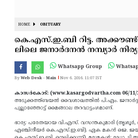
HOME
OBITUARY
കെ.എസ്.ഇ.ബി റിട്ട. അക്കൗണ്
ലിലെ ജനാര്‍ദനന്‍ നമ്പ്യാര്‍ നി
Whatsapp Group
Whatsap
By
Web Desk - Main
Nov 6, 2016, 11:07 IST
കാസര്‍കോട്: (www.kasargodvartha.com 06/11/
അടുക്കത്ത്ബയല്‍ വൈശാഖത്തില്‍ പി.എം. ജനാര്‍ദ്ദനന്‍
പുല്ലാഞ്ഞോട്ട് മൈങ്ങാല തറവാട്ടംഗമാണ്.
ഭാര്യ: പരേതയായ വി.എസ്. വസന്തകുമാരി (തൃശൂര്‍, റിട
എഞ്ചിനീയര്‍ കെ.എസ്.ഇ.ബി). ഏക മകന്‍ ജെ. ജയദ
കെ.എസ്.ഇ.ബി, നെല്ലിക്കുന്ന്). മരുമകള്‍: ഡോ. ടി.