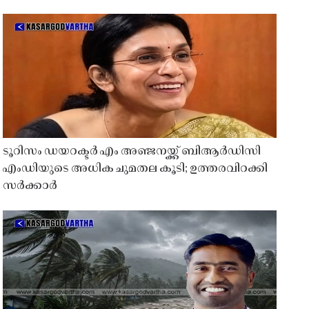
ടൂറിസം ഡയറക്ടർ എം അഞ്ജനയ്ക്ക് ബിആർഡിസി
എംഡിയുടെ അധിക ചുമതല കൂടി; ഉത്തരവിറക്കി
സർക്കാർ