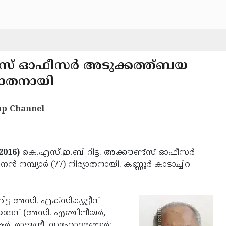
ട്‌സ് ഓഫീസര്‍ അടുക്കത്ത്ബയ
ര്യാതനായി
p Channel
2016)
കെ.എസ്.ഇ.ബി റിട്ട. അക്കൗണ്ട്‌സ് ഓഫീസര്‍
 നമ്പ്യാര്‍ (77) നിര്യാതനായി. കണ്ണൂര്‍ കാടാച്ചിറ
്ട അസി. എക്‌സിക്യുട്ടീവ്
േവ് (അസി. എഞ്ചിനീയര്‍,
ആര്‍. രാജശ്രീ. സഹോദരങ്ങള്‍: