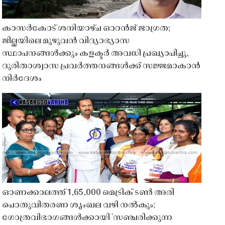
കാസർകോട് ശനിയാഴ്ച ഓറൻജ് ജാഗ്രത;
ജില്ലയിലെ മുഴുവൻ വിദ്യാഭ്യാസ
സ്ഥാപനങ്ങൾക്കും കളക്ടർ അവധി പ്രഖ്യാപിച്ചു,
ദുരിതാശ്വാസ പ്രവർത്തനങ്ങൾക്ക് സജ്ജമാകാൻ
നിർദേശം
ഓണക്കാലത്ത് 1,65,000 മെട്രിക് ടൺ അരി
പൊതുവിതരണ ശൃംഖല വഴി നൽകും;
ഗോത്രവിഭാഗങ്ങൾക്കായി 'സഞ്ചരിക്കുന്ന