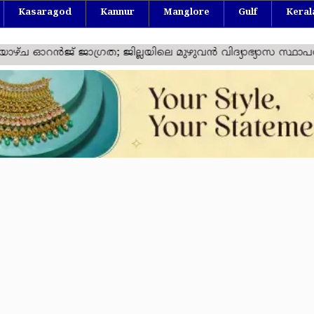
Kasaragod
Kannur
Manglore
Gulf
Keral