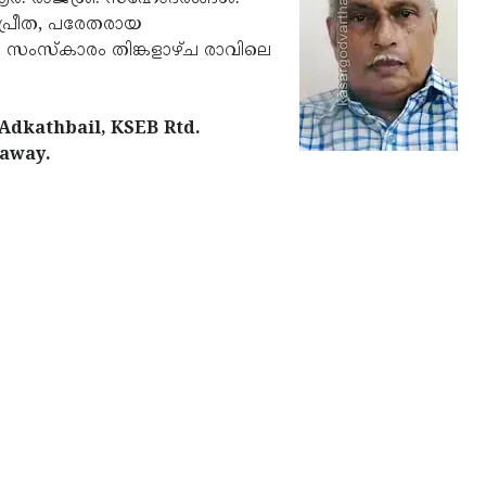
, പ്രീത, പരേതരായ
). സംസ്‌കാരം തിങ്കളാഴ്ച രാവിലെ
 Adkathbail, KSEB Rtd.
 away.