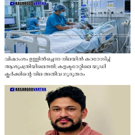
വിഷാംശം ഉള്ളിൽച്ചെന്ന നിലയിൽ കാറോടിച്ച്
ആശുപത്രിയിലെത്തി; കളക്ടറേറ്റിലെ യുഡി
ക്ലർക്കിൻ്റെ നില അതീവ ഗുരുതരം