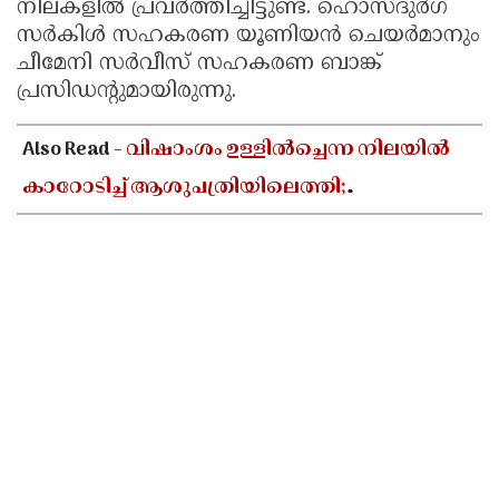
നിലകളില്‍ പ്രവര്‍ത്തിച്ചിട്ടുണ്ട്. ഹൊസ്ദുര്‍ഗ്
സര്‍കിള്‍ സഹകരണ യൂണിയന്‍ ചെയര്‍മാനും
ചീമേനി സര്‍വീസ് സഹകരണ ബാങ്ക്
പ്രസിഡന്റുമായിരുന്നു.
Also Read -
വിഷാംശം ഉള്ളിൽച്ചെന്ന നിലയിൽ
കാറോടിച്ച് ആശുപത്രിയിലെത്തി;
കളക്ടറേറ്റിലെ യുഡി ക്ലർക്കിൻ്റെ നില അതീവ
ഗുരുതരം