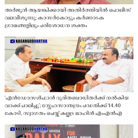
അർജുൻ ആയങ്കിക്കായി അതിർത്തിയിൽ പൊലീസ്
വലവീശുന്നു; കാസർകോട്ടും കർണാടക
ഗ്രാമങ്ങളിലും പരിശോധന ശക്തം
‘എൻഡോസൾഫാൻ ദുരിതബാധിതർക്ക് നൽകിയ
വാക്ക് പാലിച്ചു’; സ്നേഹസാന്ത്വനം പദ്ധതിക്ക് 14.40
കോടി, സ്വാഗതം ചെയ്ത് കല്ലട്ര മാഹിൻ എംഎൽഎ