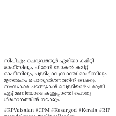
സിപിഎം ചെറുവത്തൂര്‍ ഏരിയാ കമിറ്റി
ഓഫീസിലും, ചീമേനി ലോകല്‍ കമിറ്റി
ഓഫീസിലും, പള്ളിപ്പാറ ബ്രാഞ്ച് ഓഫീസിലും
മൃതദേഹം പൊതുദര്‍ശനത്തിന് വെക്കും.
സംസ്‌കാര ചടങ്ങുകള്‍ വെള്ളിയാഴ്ച രാത്രി
എട്ട് മണിയോടെ കള്ളപ്പാത്തി പൊതു
ശ്മശാനത്തില്‍ നടക്കും.
#KPValsalan #CPM #Kasargod #Kerala #RIP