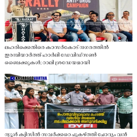
ലഹരിക്കെതിരെ കാസർകോട് നഗരത്തിൽ
ഇരമ്പിയാർത്ത് ഹാർലി ഡേവിഡ്‌സൺ
ബൈക്കുകൾ; റാലി ശ്രദ്ധേയമായി
സ്കൂൾ ക്വിസിൽ സവർക്കറെ പുകഴ്ത്തി ചോദ്യം വൻ