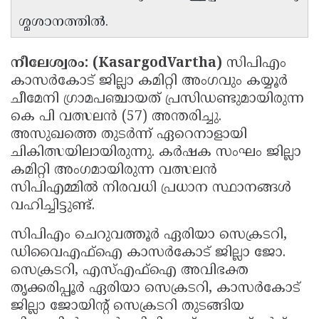
Updates
Assembly
ശ്മശാനത്തില്‍.
Kerala
Polls
Local
Look
നീലേശ്വരം: (KasargodVartha)
സിപിഎം
Body
Back
കാസര്‍കോട് ജില്ലാ കമിറ്റി അംഗവും കയ്യൂര്‍
Election
2025
ചീമേനി ഗ്രാമപഞ്ചായത് പ്രസിഡണ്ടുമായിരുന്ന
കെ പി വത്സലന്‍ (57) അന്തരിച്ചു.
അസുഖത്തെ തുടര്‍ന്ന് ഏറെനാളായി
ചികിത്സയിലായിരുന്നു. കര്‍ഷക സംഘം ജില്ലാ
കമിറ്റി അംഗമായിരുന്ന വത്സലന്‍
സിപിഎമ്മില്‍ നിരവധി പ്രധാന സ്ഥാനങ്ങള്‍
വഹിച്ചിട്ടുണ്ട്.
സിപിഎം ചെറുവത്തൂര്‍ ഏരിയാ സെക്രടറി,
ഡിവൈഎഫ്‌ഐ കാസര്‍കോട് ജില്ലാ ജോ.
സെക്രടറി, എസ്എഫ്‌ഐ അവിഭക്ത
തൃക്കരിപ്പൂര്‍ ഏരിയാ സെക്രടറി, കാസര്‍കോട്
ജില്ലാ ജോയിന്റ് സെക്രടറി തുടങ്ങിയ