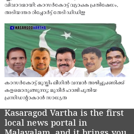
വിവാദമായി: കാസർകോട്ട് വ്യാപക പ്രതിഷേധം,
അടിയന്തര റിപ്പോർട്ട് തേടി ഡിഡിഇ
കാസർകോട്ട് മുസ്ലിം ലീഗിൽ വമ്പൻ അഴിച്ചുപണിക്ക്
കളമൊരുങ്ങുന്നു; മുനീർ ഹാജി പുതിയ
പ്രസിഡൻ്റാകാൻ സാധ്യത
Kasaragod Vartha is the first
local news portal in
Malayalam, and it brings you