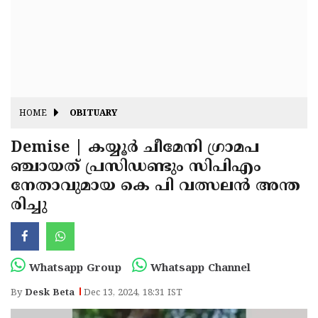
Fitr
May
Day
Eid
Al
Independence
Ad'ha
Day
Onam
HOME
OBITUARY
J&K
State
Demise | കയ്യൂര്‍ ചീമേനി ഗ്രാമപ
Haryana
ഞ്ചായത് പ്രസിഡണ്ടും സിപിഎം
Assembly
State
Diwali
നേതാവുമായ കെ പി വത്സലന്‍ അന്ത
Elections
Assembly
Christmas
രിച്ചു
Elections
New-
Year
Republic
Whatsapp Group
Whatsapp Channel
Day
Budget
By
Desk Beta
Dec 13, 2024, 18:31 IST
Delhi