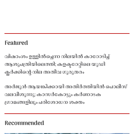
Featured
വിഷാംശം ഉള്ളിൽച്ചെന്ന നിലയിൽ കാറോടിച്ച്
ആശുപത്രിയിലെത്തി; കളക്ടറേറ്റിലെ യുഡി
ക്ലർക്കിൻ്റെ നില അതീവ ഗുരുതരം
അർജുൻ ആയങ്കിക്കായി അതിർത്തിയിൽ പൊലീസ്
വലവീശുന്നു; കാസർകോട്ടും കർണാടക
ഗ്രാമങ്ങളിലും പരിശോധന ശക്തം
Recommended