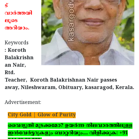
ട്
Updates
Assembly
Kerala
വാര്‍ത്തയി
Polls
Local
Look
ലൂടെ
അറിയാം.
Body
Back
Election
2025
Keywords
: Koroth
Balakrishn
an Nair,
Rtd.
Teacher, Koroth Balakrishnan Nair passes
away, Nileshwaram, Obituary, kasaragod, Kerala.
Advertisement:
City Gold | Glow of Purity
വൈദ്യുതി മുടക്കമോ? ഉയര്‍ന്ന നിലവാരത്തിലുള്ള
ഇന്‍വേര്‍ട്ടറുകളും ബാറ്ററിയും.... വിളിക്കുക: +91