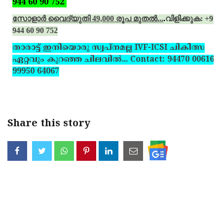
944 60 90 752
സോളാര്‍ വൈദ്യുതി 49,000 രൂപ മുതല്‍...
.
വിളിക്കുക: +91
944 60 90 752
താരാട്ട് ഇനിയൊരു സ്വപ്‌നമല്ല IVF-ICSI ചികിത്സ
ഏറ്റവും കുറഞ്ഞ ചിലവില്‍... Contact: 94470 00616,
99950 64067
Share this story