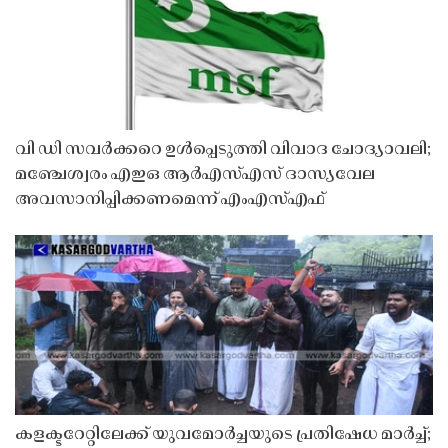
വി ഡി സവർക്കറെ ഉൾപ്പെടുത്തി വിവാദ ചോദ്യാവലി;
മഞ്ചേശ്വരം എഇഒ ആർഎസ്എസ് ദാസ്യവേല
അവസാനിപ്പിക്കണമെന്ന് എംഎസ്എഫ്
കളക്ടറേറ്റിലേക്ക് യുവമോർച്ചയുടെ പ്രതിഷേധ മാർച്ച്;