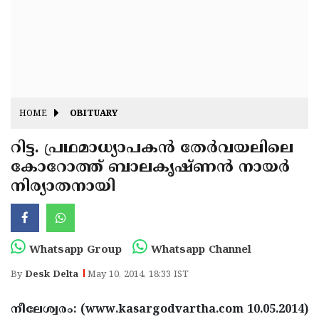
Fitr
May
Day
Eid
Al
Independence
Ad'ha
Day
Onam
HOME
OBITUARY
J&K
State
റിട്ട. പ്രഥമാധ്യാപകന്‍ തേര്‍വയലിലെ
Haryana
കോറോത്ത് ബാലകൃഷ്ണന്‍ നായര്‍
Assembly
State
Diwali
നിര്യാതനായി
Elections
Assembly
Christmas
Elections
New-
Year
Republic
Whatsapp Group
Whatsapp Channel
Day
Budget
By
Desk Delta
May 10, 2014, 18:33 IST
Delhi
നീലേശ്വരം: (www.kasargodvartha.com 10.05.2014)