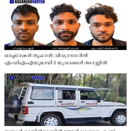
ഓപ്പറേഷൻ തൂഫാൻ; വിദ്യാനഗറിൽ
എംഡിഎംഎയുമായി 3 യുവാക്കൾ അറസ്റ്റിൽ