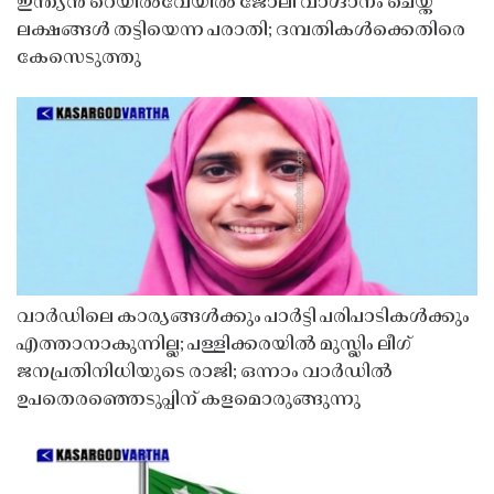
ഇന്ത്യൻ റെയിൽവേയിൽ ജോലി വാഗ്ദാനം ചെയ്ത്
ലക്ഷങ്ങൾ തട്ടിയെന്ന പരാതി; ദമ്പതികൾക്കെതിരെ
കേസെടുത്തു
വാർഡിലെ കാര്യങ്ങൾക്കും പാർട്ടി പരിപാടികൾക്കും
എത്താനാകുന്നില്ല; പള്ളിക്കരയിൽ മുസ്ലിം ലീഗ്
ജനപ്രതിനിധിയുടെ രാജി; ഒന്നാം വാർഡിൽ
ഉപതെരഞ്ഞെടുപ്പിന് കളമൊരുങ്ങുന്നു