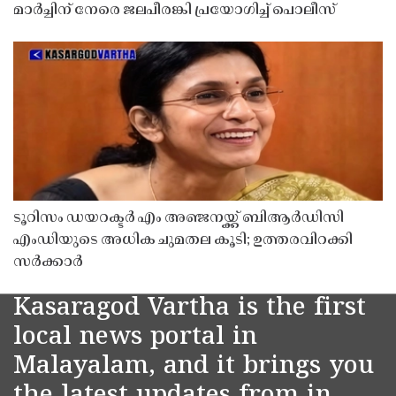
മാർച്ചിന് നേരെ ജലപീരങ്കി പ്രയോഗിച്ച് പൊലീസ്
ടൂറിസം ഡയറക്ടർ എം അഞ്ജനയ്ക്ക് ബിആർഡിസി
എംഡിയുടെ അധിക ചുമതല കൂടി; ഉത്തരവിറക്കി
സർക്കാർ
Kasaragod Vartha is the first
local news portal in
Malayalam, and it brings you