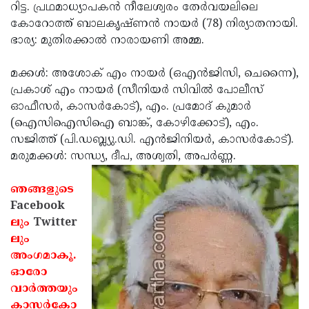
Election
Maha
റിട്ട. പ്രഥമാധ്യാപകന്‍ നീലേശ്വരം തേര്‍വയലിലെ
കോറോത്ത് ബാലകൃഷ്ണന്‍ നായര്‍ (78) നിര്യാതനായി.
Shivarathri
International
ഭാര്യ: മുതിരക്കാല്‍ നാരായണി അമ്മ.
Women's
Anti-
മക്കള്‍: അശോക് എം നായര്‍ (ഒഎന്‍ജിസി, ചെന്നൈ),
Day
Drug
Attukal
പ്രകാശ് എം നായര്‍ (സീനിയര്‍ സിവില്‍ പോലീസ്
Campaign
Pongala
Holi
ഓഫീസര്‍, കാസര്‍കോട്), എം. പ്രമോദ് കുമാര്‍
(ഐസിഐസിഐ ബാങ്ക്, കോഴിക്കോട്), എം.
2025
2025
IPL
സജിത്ത് (പി.ഡബ്ല്യു.ഡി. എന്‍ജിനിയര്‍, കാസര്‍കോട്).
2025
Eid
മരുമക്കള്‍: സന്ധ്യ, ദീപ, അശ്വതി, അപര്‍ണ്ണ.
Al-
Waqf
ഞങ്ങളുടെ
Fitr
Bill
Vishu
Facebook
ലും
Twitter
2025
Controversy
Festival
Good
ലും
2025
Friday
Easter
അംഗമാകൂ.
ഓരോ
Observance
Sunday
By-
വാര്‍ത്തയും
2025
2025
Election
Bihar
കാസര്‍കോ