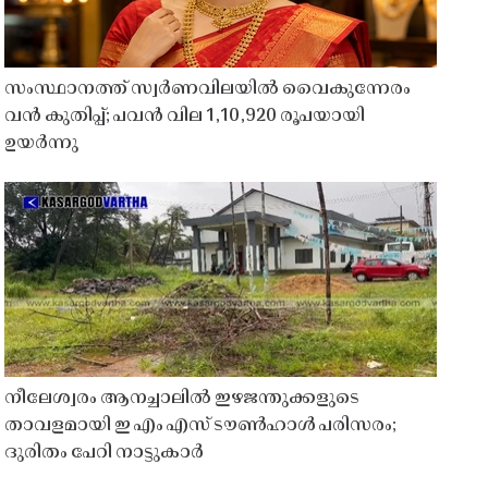
സംസ്ഥാനത്ത് സ്വർണവിലയിൽ വൈകുന്നേരം
വൻ കുതിപ്പ്; പവൻ വില 1,10,920 രൂപയായി
ഉയർന്നു
നീലേശ്വരം ആനച്ചാലിൽ ഇഴജന്തുക്കളുടെ
താവളമായി ഇ എം എസ് ടൗൺഹാൾ പരിസരം;
ദുരിതം പേറി നാട്ടുകാർ