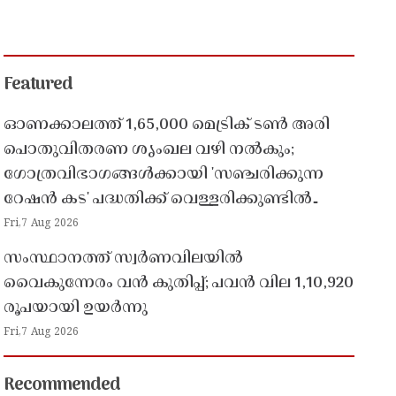
Featured
ഓണക്കാലത്ത് 1,65,000 മെട്രിക് ടൺ അരി
പൊതുവിതരണ ശൃംഖല വഴി നൽകും;
ഗോത്രവിഭാഗങ്ങൾക്കായി 'സഞ്ചരിക്കുന്ന
റേഷൻ കട' പദ്ധതിക്ക് വെള്ളരിക്കുണ്ടിൽ
തുടക്കം
Fri,7 Aug 2026
സംസ്ഥാനത്ത് സ്വർണവിലയിൽ
വൈകുന്നേരം വൻ കുതിപ്പ്; പവൻ വില 1,10,920
രൂപയായി ഉയർന്നു
Fri,7 Aug 2026
Recommended