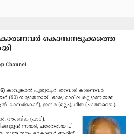
ട് കാരണവര്‍ കൊമ്പനടുക്കത്തെ
ായി
p Channel
6)
കാവുങ്കാല്‍ പുതുച്ചേരി തറവാട് കാരണവര്‍
ര്‍ (90) നിര്യാതനായി. ഭാര്യ: മാവില കല്ല്യാണിയമ്മ.
എല്‍ കാസര്‍കോട്), ഇന്ദിര (മല്ലം), ഗീത (ചാത്തങ്കൈ).
്‍, അംബിക (പാടി).
ക്കണ്ണന്‍ നായര്‍, പരേതരായ പി.
മ്മ. സഞ്ചയനം ഒക്ടോബര്‍ ആറിന്