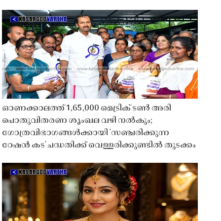
ഓണക്കാലത്ത് 1,65,000 മെട്രിക് ടൺ അരി
പൊതുവിതരണ ശൃംഖല വഴി നൽകും;
ഗോത്രവിഭാഗങ്ങൾക്കായി 'സഞ്ചരിക്കുന്ന
റേഷൻ കട' പദ്ധതിക്ക് വെള്ളരിക്കുണ്ടിൽ തുടക്കം