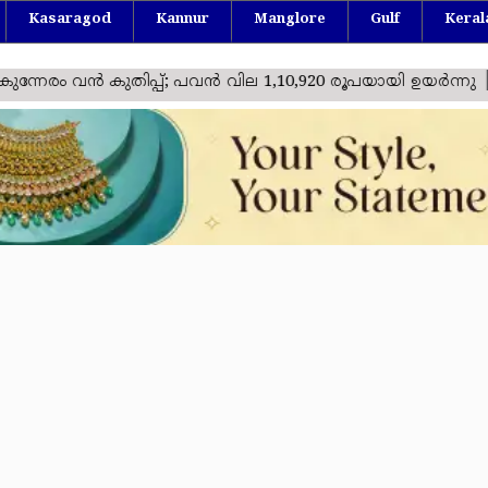
Kasaragod
Kannur
Manglore
Gulf
Keral