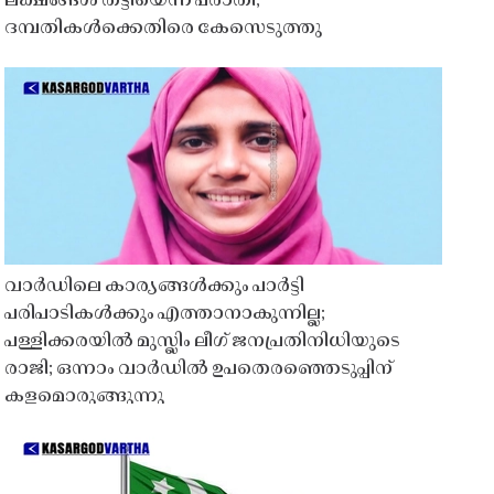
ലക്ഷങ്ങൾ തട്ടിയെന്ന പരാതി;
ദമ്പതികൾക്കെതിരെ കേസെടുത്തു
വാർഡിലെ കാര്യങ്ങൾക്കും പാർട്ടി
പരിപാടികൾക്കും എത്താനാകുന്നില്ല;
പള്ളിക്കരയിൽ മുസ്ലിം ലീഗ് ജനപ്രതിനിധിയുടെ
രാജി; ഒന്നാം വാർഡിൽ ഉപതെരഞ്ഞെടുപ്പിന്
കളമൊരുങ്ങുന്നു