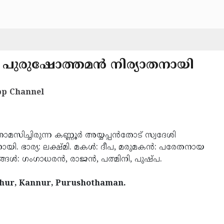
േശി പുരുഷോത്തമന്‍ നിര്യാതനായി
p Channel
മസിച്ചിരുന്ന കണ്ണൂര്‍ അയ്യപ്പന്‍തോട് സ്വദേശി
ായി. ഭാര്യ: ലക്ഷ്മി. മകള്‍: ദീപ, മരുമകന്‍: പരേതനായ
ങള്‍: ഗംഗാധരന്‍, രാജന്‍, പത്മിനി, പുഷ്പ.
thur, Kannur, Purushothaman.