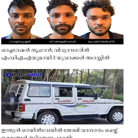
ഓപ്പറേഷൻ തൂഫാൻ; വിദ്യാനഗറിൽ
എംഡിഎംഎയുമായി 3 യുവാക്കൾ അറസ്റ്റിൽ
ഇന്ത്യൻ റെയിൽവേയിൽ ജോലി വാഗ്ദാനം ചെയ്ത്