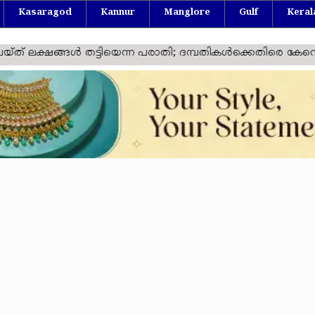
Kasaragod
Kannur
Manglore
Gulf
Keral