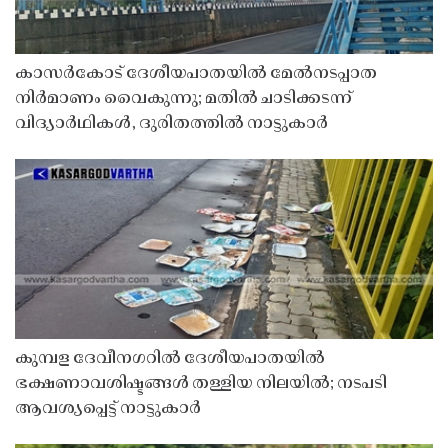
കാസർകോട് ദേശീയപാതയിൽ മേൽനടപ്പാത
നിർമാണം വൈകുന്നു; മതിൽ ചാടിക്കടന്ന്
വിദ്യാർഥികൾ, ദുരിതത്തിൽ നാട്ടുകാർ
കുമ്പള ദേവീനഗറിൽ ദേശീയപാതയിൽ
ഭക്ഷണാവശിഷ്ടങ്ങൾ തള്ളിയ നിലയിൽ; നടപടി
ആവശ്യപ്പെട്ട് നാട്ടുകാർ