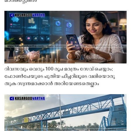
മാർക്കറ്റുകൾ
ദിവസവും വെറും 100 രൂപ മാത്രം സേവ് ചെയ്യാം;
ഫോൺപേയുടെ പുതിയ ഫീച്ചറിലൂടെ വലിയൊരു
തുക സ്വന്തമാക്കാൻ അറിയേണ്ടതെല്ലാം