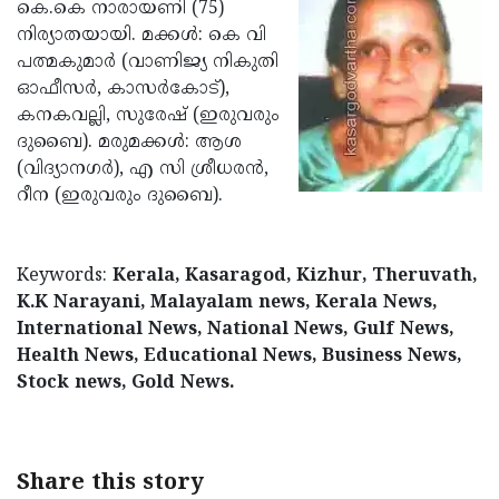
Election
കെ.കെ നാരായണി (75)
Maha
നിര്യാതയായി. മക്കള്‍: കെ വി
Shivarathri
International
പത്മകുമാര്‍ (വാണിജ്യ നികുതി
Women's
ഓഫീസര്‍, കാസര്‍കോട്),
Anti-
കനകവല്ലി, സുരേഷ് (ഇരുവരും
Day
Drug
Attukal
ദുബൈ). മരുമക്കള്‍: ആശ
Campaign
Pongala
(വിദ്യാനഗര്‍), എ സി ശ്രീധരന്‍,
Holi
റീന (ഇരുവരും ദുബൈ).
2025
2025
IPL
2025
Eid
Keywords:
Kerala, Kasaragod, Kizhur, Theruvath,
Al-
Waqf
K.K Narayani, Malayalam news, Kerala News,
Fitr
Bill
International News, National News, Gulf News,
Vishu
Health News, Educational News, Business News,
2025
Controversy
Festival
Good
Stock news, Gold News.
2025
Friday
Easter
Observance
Sunday
By-
Share this story
2025
2025
Election
Bihar