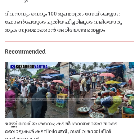
ദിവസവും വെറും 100 രൂപ മാത്രം സേവ് ചെയ്യാം;
ഫോൺപേയുടെ പുതിയ ഫീച്ചറിലൂടെ വലിയൊരു
തുക സ്വന്തമാക്കാൻ അറിയേണ്ടതെല്ലാം
Recommended
മഴയ്ക്ക് നേരിയ ശമനം; കടൽ ശാന്തമായതോടെ
ബോട്ടുകൾ കടലിലിറങ്ങി, സജീവമായി മീൻ