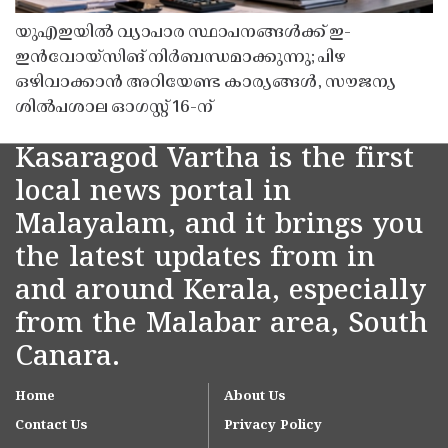
യുഎഇയിൽ വ്യാപാര സ്ഥാപനങ്ങൾക്ക് ഇ-
ഇൻവോയ്സിങ് നിർബന്ധമാക്കുന്നു; പിഴ
ഒഴിവാക്കാൻ അറിയേണ്ട കാര്യങ്ങൾ, സൗജന്യ
ശിൽപശാല ഓഗസ്റ്റ് 16-ന്
Kasaragod Vartha is the first
local news portal in
Malayalam, and it brings you
the latest updates from in
and around Kerala, especially
from the Malabar area, South
Canara.
Home
About Us
Contact Us
Privacy Policy