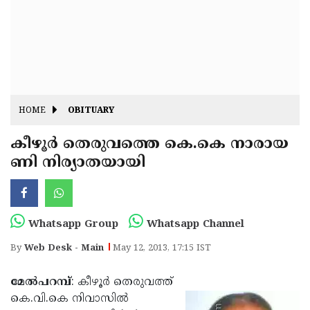
Fitr
May
Day
Eid
Al
Independence
Ad'ha
Day
Onam
HOME
OBITUARY
J&K
State
കീഴൂര്‍ തെരുവത്തെ കെ.കെ നാരായ
Haryana
ണി നിര്യാതയായി
Assembly
State
Diwali
Elections
Assembly
Christmas
Elections
New-
Whatsapp Group
Whatsapp Channel
Year
Republic
By
Web Desk - Main
May 12, 2013, 17:15 IST
Day
Budget
മേല്‍പറമ്പ്
: കീഴൂര്‍ തെരുവത്ത്
Delhi
കെ.വി.കെ നിവാസില്‍