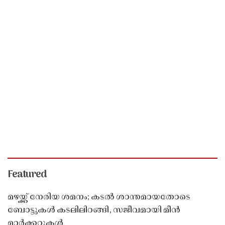
Featured
മഴയ്ക്ക് നേരിയ ശമനം; കടൽ ശാന്തമായതോടെ
ബോട്ടുകൾ കടലിലിറങ്ങി, സജീവമായി മീൻ
മാർക്കറ്റുകൾ