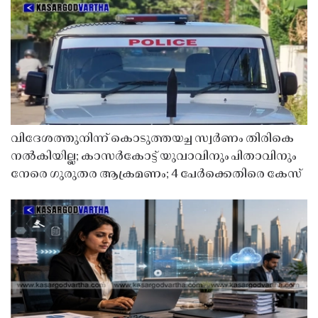
വിദേശത്തുനിന്ന് കൊടുത്തയച്ച സ്വർണം തിരികെ
നൽകിയില്ല; കാസർകോട്ട് യുവാവിനും പിതാവിനും
നേരെ ഗുരുതര ആക്രമണം; 4 പേർക്കെതിരെ കേസ്