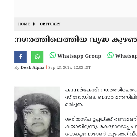
HOME
OBITUARY
ന­ഗ­ര­ത്തി­ലെത്തി­യ വൃ­ദ്ധ കുഴ­ഞ്
Whatsapp Group
Whatsap
By
Desk Alpha
Sep 23, 2012, 12:02 IST
കാസര്‍­കോ­ട്:
ന­ഗ­ര­ത്തി­ലെത്തി
സ് റോ­ഡി­ലെ ബ­സര്‍ മന്‍­സി­ലി
മ­രി­ച്ച­ത്.
ശ­നി­യാഴ്ച ഉ­ച്ച­യ്­ക്ക് ര­ണ്ടു­മ
ക­യാ­യി­രുന്നു. മ­ക­ളോ­ടൊ­പ്പം ഇ­ല­ക
പോ­കു­മ്പോ­ഴാ­ണ് കുഴ­ഞ്ഞ് വീ­ണത്