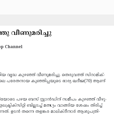
ഞു വീ­ണു­മ­രിച്ചു
p Channel
­യ വൃ­ദ്ധ കുഴ­ഞ്ഞ് വീ­ണു­മ­രിച്ചു. തെ­രുവ­ത്ത് സി­റാ­മി­ക്‌­
­ലെ പ­രേ­തനാ­യ കു­ഞ്ഞി­പ്പ­യു­ടെ ഭാ­ര്യ ഖദീജ(70) ആ­ണ്
ണി­യോ­ടെ പ­ഴ­യ ബ­സ് സ്റ്റാന്‍­ഡി­ന് സ­മീ­പം കുഴ­ഞ്ഞ് വീ­ഴു­
്ട്രി­ക്‌­സി­റ്റി ബില്ലട­ച്ച് മത്സ്യം വാ­ങ്ങി­യ ശേ­ഷം തി­രി­ച്ച്
. ഉ­ടന്‍ ത­ന്നെ തള­ങ്ക­ര മാ­ലി­ക്­ദീ­നാര്‍ ആ­ശു­പ­ത്രി­