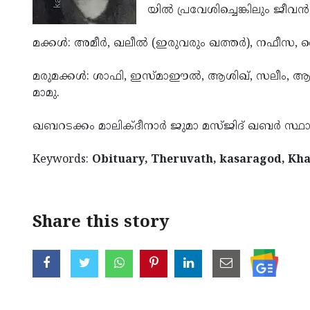
യില്‍ പ്ര­വേ­ശി­ച്ചെ­ങ്കി­ലും ജീ­വന്‍
മ­ക്കള്‍: അ­മീര്‍, ഖ­ലീല്‍ (ഇ­രു­വരും ഖത്തര്‍), ന­ഫീ
മ­രു­മക്കള്‍: ശാഫി, ഇ­സ്­മാ­ഈല്‍, ആ­ശിഖ്, സ­ലീം
മാമു.
ഖ­ബ­റ­ട­ക്കം മാ­ലി­ക്­ദീ­നാര്‍ ജു­മാ­ മ­സ്­ജി­ദ് ഖ­ബര്‍ സ്ഥാ­ന
Keywords:
Obituary, Theruvath, kasaragod, Kh
Share this story