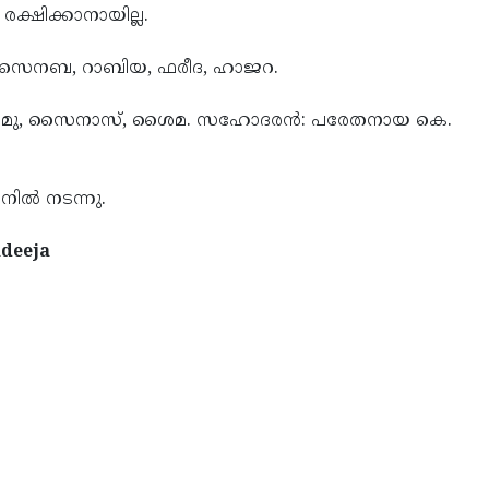
 ര­ക്ഷി­ക്കാ­നാ­യില്ല.
­സ, സൈന­ബ, റാ­ബി­യ, ഫ­രീ­ദ, ഹാജ­റ.
, ആ­മു, സൈ­നാസ്, ശൈ­മ. സ­ഹോ­ദ­രന്‍: പ­രേ­തനാ­യ കെ.
ി­ല്‍ ന­ട­ന്നു.
adeeja