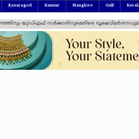
Kasaragod
Kannur
Manglore
Gulf
Keral