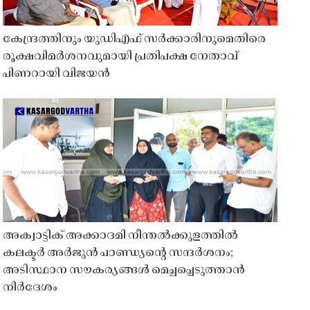
കേന്ദ്രത്തിനും യുഡിഎഫ് സർക്കാരിനുമെതിരെ
രൂക്ഷവിമർശനവുമായി പ്രതിപക്ഷ നേതാവ്
പിണറായി വിജയൻ
അക്വാട്ടിക് അക്കാദമി നീന്തൽക്കുളത്തിൽ
കലക്ടർ അർജുൻ പാണ്ഡ്യൻ്റെ സന്ദർശനം;
അടിസ്ഥാന സൗകര്യങ്ങൾ മെച്ചപ്പെടുത്താൻ
നിർദേശം