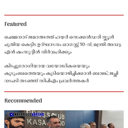
Featured
ചെമ്മനാട് ജമാഅത്ത് ഹയർ സെക്കൻഡറി സ്കൂൾ
പുതിയ കെട്ടിട ഉദ്ഘാടനം ഓഗസ്റ്റ് 10-ന്; മന്ത്രി അഡ്വ.
എൻ ഷംസുദ്ദീൻ നിർവഹിക്കും
കിടപ്പുരോഗിയായ വയോധികയെയും
കുടുംബത്തെയും കുടിയൊഴിപ്പിക്കാൻ ബാങ്ക്; ജപ്തി
നടപടി തടഞ്ഞ് സിപിഎം പ്രവർത്തകർ
Recommended