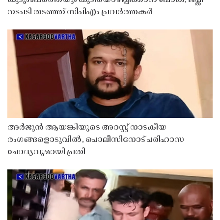
നടപടി തടഞ്ഞ് സിപിഎം പ്രവർത്തകർ
അർജുൻ ആയങ്കിയുടെ അറസ്റ്റ് നാടകീയ
രംഗങ്ങളൊടുവിൽ, പൊലീസിനോട് പരിഹാസ
ചോദ്യവുമായി പ്രതി