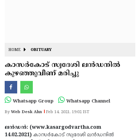
Fitr
May
Day
Eid
Al
Independence
Ad'ha
Day
Onam
HOME
OBITUARY
J&K
State
കാസര്‍കോട് സ്വദേശി ലൻഡനില്‍
Haryana
കുഴഞ്ഞുവീണ് മരിച്ചു
Assembly
State
Diwali
Elections
Assembly
Christmas
Elections
New-
Whatsapp Group
Whatsapp Channel
Year
Republic
By
Web Desk Ahn
Feb 14, 2021, 19:02 IST
Day
Budget
ലൻഡൻ‌: (www.kasargodvartha.com
Delhi
14.02.2021)
കാസര്‍കോട് സ്വദേശി ലൻഡനില്‍