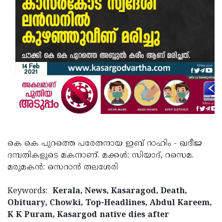
Updates
Assembly
Kerala
Polls
Local
Look
Body
Back
Election
2025
കെ കെ പുറത്തെ പരേതനായ ഇബ് റാഹിം - ഖദീജ
ദമ്പതികളുടെ മകനാണ്. മക്കള്‍: സിയാദ്, റസെമ.
മരുമകന്‍: സെറാന്‍ തലശേരി
Keywords:
Kerala, News, Kasaragod, Death,
Obituary, Chowki, Top-Headlines, Abdul Kareem,
K K Puram, Kasargod native dies after