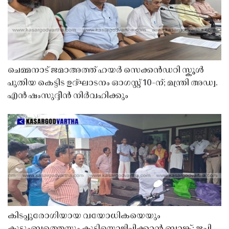
ചെമ്മനാട് ജമാഅത്ത് ഹയർ സെക്കൻഡറി സ്കൂൾ
പുതിയ കെട്ടിട ഉദ്ഘാടനം ഓഗസ്റ്റ് 10-ന്; മന്ത്രി അഡ്വ.
എൻ ഷംസുദ്ദീൻ നിർവഹിക്കും
കിടപ്പുരോഗിയായ വയോധികയെയും
കുടുംബത്തെയും കുടിയൊഴിപ്പിക്കാൻ ബാങ്ക്; ജപ്തി