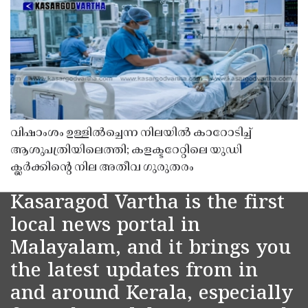
വിഷാംശം ഉള്ളിൽച്ചെന്ന നിലയിൽ കാറോടിച്ച്
ആശുപത്രിയിലെത്തി; കളക്ടറേറ്റിലെ യുഡി
ക്ലർക്കിൻ്റെ നില അതീവ ഗുരുതരം
Kasaragod Vartha is the first
local news portal in
Malayalam, and it brings you
the latest updates from in
and around Kerala, especially