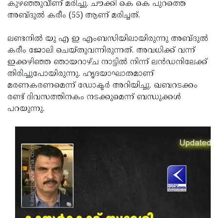
Election
കുഴഞ്ഞുവീണ് മരിച്ചു. ചൗക്കി കെ കെ പുറത്തെ
Maha
അബ്ദുല്‍ കരീം (55) ആണ് മരിച്ചത്.
Shivarathri
International
Women's
ലണ്ടനിൽ യു എ ഇ എംബസിയിലായിരുന്നു അബ്ദുല്‍
Anti-
കരീം ജോലി ചെയ്തുവന്നിരുന്നത്. അവധിക്ക് വന്ന്
Day
Drug
Attukal
ഇക്കഴിഞ്ഞ ഞായറാഴ്ച നാട്ടില്‍ നിന്ന് ലൻഡനിലേക്ക്
Campaign
Pongala
തിരിച്ചുപോയിരുന്നു. ഹൃദയാഘാതമാണ്
Holi
മരണകരണമെന്ന് ഡോക്ടര്‍ അറിയിച്ചു. ഖബറടക്കം
2025
2025
IPL
രണ്ട് ദിവസത്തിനകം നടക്കുമെന്ന് ബന്ധുക്കള്‍
2025
പറയുന്നു.
Eid
Al-
Waqf
Fitr
Bill
Vishu
2025
Controversy
Festival
Good
2025
Friday
Easter
Observance
Sunday
By-
2025
2025
Election
Bihar