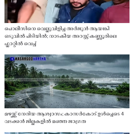
പൊലീസിനെ വെല്ലുവിളിച്ച അർജുൻ ആയങ്കി
ഒടുവിൽ പിടിയിൽ; നാടകീയ അറസ്റ്റ് കണ്ണൂരിലെ
ഫ്ലാറ്റിൽ വെച്ച്
മഴയ്ക്ക് നേരിയ ആശ്വാസം; കാസർകോട് ഉൾപ്പെടെ 4
വടക്കൻ ജില്ലകളിൽ മഞ്ഞ ജാഗ്രത