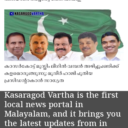
കാസർകോട്ട് മുസ്ലിം ലീഗിൽ വമ്പൻ അഴിച്ചുപണിക്ക്
കളമൊരുങ്ങുന്നു; മുനീർ ഹാജി പുതിയ
പ്രസിഡൻ്റാകാൻ സാധ്യത
Kasaragod Vartha is the first
local news portal in
Malayalam, and it brings you
the latest updates from in