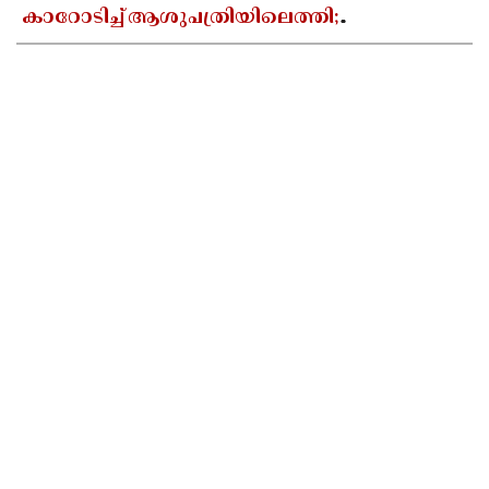
കാറോടിച്ച് ആശുപത്രിയിലെത്തി;
കളക്ടറേറ്റിലെ യുഡി ക്ലർക്കിൻ്റെ നില അതീവ
ഗുരുതരം