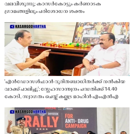
വലവീശുന്നു; കാസർകോട്ടും കർണാടക
ഗ്രാമങ്ങളിലും പരിശോധന ശക്തം
‘എൻഡോസൾഫാൻ ദുരിതബാധിതർക്ക് നൽകിയ
വാക്ക് പാലിച്ചു’; സ്നേഹസാന്ത്വനം പദ്ധതിക്ക് 14.40
കോടി, സ്വാഗതം ചെയ്ത് കല്ലട്ര മാഹിൻ എംഎൽഎ