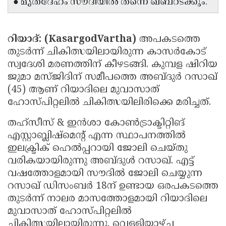
● മൃതദേഹം സൗദിയിൽ തന്നെ ഖബറടക്കും.
Updates
Assembly
Kerala
Polls
Local
Look
റിയാദ്: (KasargodVartha)
അപകടത്തെ
Body
Back
തുടർന്ന് ചികിത്സയിലായിരുന്ന കാസർകോട്
സ്വദേശി മരണത്തിന് കീഴടങ്ങി. കുമ്പള ഷിറിയ
Election
2025
ജുമാ മസ്ജിദിന് സമീപത്തെ അബ്ദുർ റസാഖ്
(45) ആണ് റിയാദിലെ മുവാസാത്
ഹോസ്പിറ്റലിൽ ചികിത്സയിലിരിക്കെ മരിച്ചത്.
തഹ്‌സീസ് & ഇൻശാ കോൺട്രാക്ടിറ്റിങ്
എസ്റ്റാബ്ലിഷ്മെൻ്റ് എന്ന സ്ഥാപനത്തിൽ
ഇലക്ട്രിക് ഹെൽപ്പറായി ജോലി ചെയ്തു
വരികയായിരുന്നു അബ്ദുൾ റസാഖ്. എട്ട്
വഷത്തോളമായി സൗദിൽ ജോലി ചെയ്യുന്ന
റസാഖ് ഡിസംബർ 18ന് ഉണ്ടായ ഒരപകടത്തെ
തുടർന്ന് നാലര മാസത്തോളമായി റിയാദിലെ
മുവാസാത് ഹോസ്പിറ്റലിൽ
ചികിത്സയിലായിരുന്നു. വെള്ളിയാഴ്ച