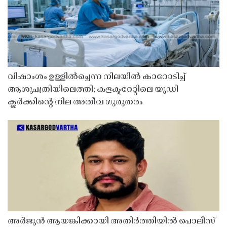
വിഷാംശം ഉള്ളിൽച്ചെന്ന നിലയിൽ കാറോടിച്ച്
ആശുപത്രിയിലെത്തി; കളക്ടറേറ്റിലെ യുഡി
ക്ലർക്കിൻ്റെ നില അതീവ ഗുരുതരം
അർജുൻ ആയങ്കിക്കായി അതിർത്തിയിൽ പൊലീസ്