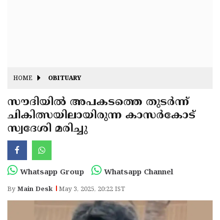
Fitr
May
Day
Eid
Al
Independence
Ad'ha
Day
Onam
HOME
OBITUARY
J&K
State
സൗദിയിൽ അപകടത്തെ തുടർന്ന്
Haryana
ചികിത്സയിലായിരുന്ന കാസർകോട്
Assembly
State
Diwali
സ്വദേശി മരിച്ചു
Elections
Assembly
Christmas
Elections
New-
Year
Republic
Whatsapp Group
Whatsapp Channel
Day
Budget
By
Main Desk
May 3, 2025, 20:22 IST
Delhi