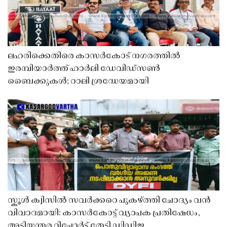
ലഹരിക്കെതിരെ കാസർകോട് നഗരത്തിൽ
ഇരമ്പിയാർത്ത് ഹാർലി ഡേവിഡ്‌സൺ
ബൈക്കുകൾ; റാലി ശ്രദ്ധേയമായി
സ്കൂൾ ക്വിസിൽ സവർക്കറെ പുകഴ്ത്തി ചോദ്യം വൻ
വിവാദമായി: കാസർകോട്ട് വ്യാപക പ്രതിഷേധം,
അടിയന്തര റിപ്പോർട്ട് തേടി ഡിഡിഇ