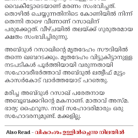
വൈകീട്ടോടെയാണ് മരണം സംഭവിച്ചത്.
തൊഴിൽ ചെയ്യുന്നതിനിടെ കോണിയിൽ നിന്ന്
തെന്നി താഴെ വീണാണ് റസാഖിന്
പരുക്കേറ്റത്. വീഴ്ചയിൽ തലയ്ക്ക് ഗുരുതരമായ
ക്ഷതം സംഭവിച്ചിരുന്നു.
അബ്ദുൾ റസാഖിൻ്റെ മൃതദേഹം സൗദിയിൽ
തന്നെ ഖബറടക്കും. മൃതദേഹം വിട്ടുകിട്ടാനുള്ള
നടപടികൾ പൂർത്തിയായി വരുന്നതായി
സഹോദരീഭർത്താവ് അബ്ദുൽ ലത്വീഫ് മുട്ടം
കാസർകോട് വാർത്തയോട് പറഞ്ഞു.
മരിച്ച അബ്ദുൾ റസാഖ് പരേതനായ
അബൂബക്കറിൻ്റെ മകനാണ്. മാതാവ് അസ്മ.
ഭാര്യ: ഫൈറൂസ. നാല് സഹോദരിമാരും ഒരു
സഹോദരനുമുണ്ട്. മക്കളില്ല.
Also Read -
വിഷാംശം ഉള്ളിൽച്ചെന്ന നിലയിൽ