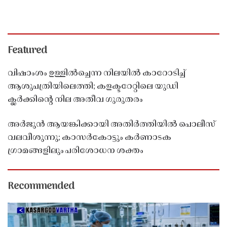
Featured
വിഷാംശം ഉള്ളിൽച്ചെന്ന നിലയിൽ കാറോടിച്ച്
ആശുപത്രിയിലെത്തി; കളക്ടറേറ്റിലെ യുഡി
ക്ലർക്കിൻ്റെ നില അതീവ ഗുരുതരം
അർജുൻ ആയങ്കിക്കായി അതിർത്തിയിൽ പൊലീസ്
വലവീശുന്നു; കാസർകോട്ടും കർണാടക
ഗ്രാമങ്ങളിലും പരിശോധന ശക്തം
Recommended