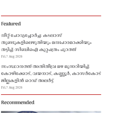
Featured
നീറ്റ് ചോദ്യച്ചോർച്ച: കടലാസ്
തുണ്ടുകളിലെഴുതിയും മനഃപാഠമാക്കിയും
തട്ടിപ്പ്; സിബിഐ കുറ്റപത്രം പുറത്ത്
Fri,7 Aug 2026
സംസ്ഥാനത്ത് അതിതീവ്ര മഴ മുന്നറിയിപ്പ്;
കോഴിക്കോട്, വയനാട്, കണ്ണൂർ, കാസർകോട്
ജില്ലകളിൽ റെഡ് അലർട്ട്
Fri,7 Aug 2026
Recommended