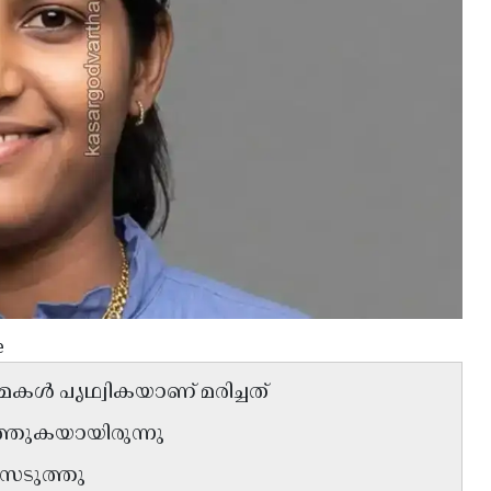
e
റെ മകൾ പൃഥ്വികയാണ് മരിച്ചത്
ത്തുകയായിരുന്നു
െടുത്തു