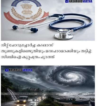
നീറ്റ് ചോദ്യച്ചോർച്ച: കടലാസ്
തുണ്ടുകളിലെഴുതിയും മനഃപാഠമാക്കിയും തട്ടിപ്പ്;
സിബിഐ കുറ്റപത്രം പുറത്ത്