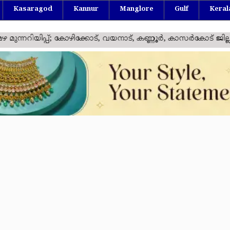
Kasaragod
Kannur
Manglore
Gulf
Keral