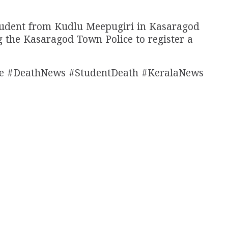
student from Kudlu Meepugiri in Kasaragod
the Kasaragod Town Police to register a
e #DeathNews #StudentDeath #KeralaNews