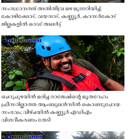
സംസ്ഥാനത്ത് അതിതീവ്ര മഴ മുന്നറിയിപ്പ്;
കോഴിക്കോട്, വയനാട്, കണ്ണൂർ, കാസർകോട്
ജില്ലകളിൽ റെഡ് അലർട്ട്
ചെറുപുഴയിൽ മരിച്ച രാജേഷിൻ്റെ മൃതദേഹം
ഫ്രീസറില്ലാത്ത ആംബുലൻസിൽ കൊണ്ടുപോയ
സംഭവം; വീഴ്ചയിൽ കണ്ണൂർ എഡിഎം
വിശദീകരണം തേടി