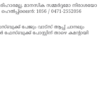
രു പരിഹാരമല്ല. മാനസിക സമ്മർദ്ദമോ നിരാശയോ
െൽപ്പ്‌ലൈൻ: 1056 / 0471-2552056
സ്ബുക്ക് പേജും വാട്സ് ആപ്പ് ചാനലും
ഫേസ്ബുക്ക് പോസ്റ്റിന് താഴെ കമൻ്റായി