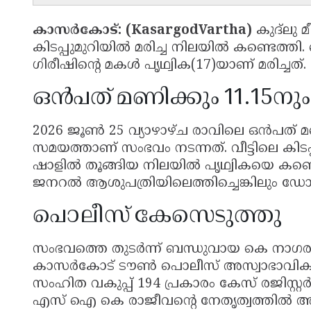
കാസർകോട്: (KasargodVartha)
കുദ്ലു മ
കിടപ്പുമുറിയിൽ മരിച്ച നിലയിൽ കണ്ടെത്തി.
ഗിരീഷിൻ്റെ മകൾ പൃഥ്വിക(17)യാണ് മരിച്ചത്.
ഒൻപത് മണിക്കും 11.15ന
2026 ജൂൺ 25 വ്യാഴാഴ്ച രാവിലെ ഒൻപത് മണ
സമയത്താണ് സംഭവം നടന്നത്. വീട്ടിലെ കിട
ഷാളില്‍ തൂങ്ങിയ നിലയിൽ പൃഥ്വികയെ കണ്
ജനറൽ ആശുപത്രിയിലെത്തിച്ചെങ്കിലും ഡോക്
പൊലീസ് കേസെടുത്തു
സംഭവത്തെ തുടർന്ന് ബന്ധുവായ കെ നാഗ
കാസർകോട് ടൗൺ പൊലീസ് അസ്വാഭാവിക മ
സംഹിത വകുപ്പ് 194 പ്രകാരം കേസ് രജിസ്റ
എസ് ഐ കെ രാജീവന്‍റെ നേതൃത്വത്തിൽ അന്