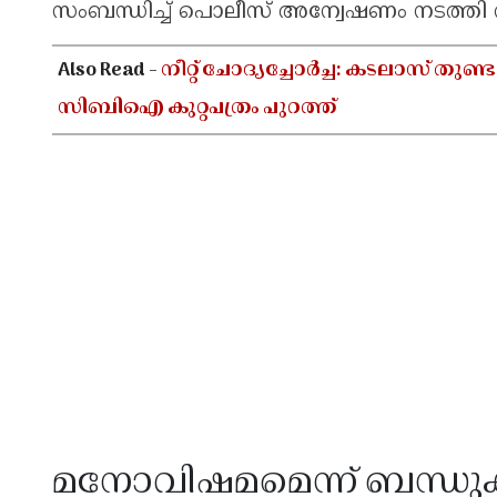
സംബന്ധിച്ച് പൊലീസ് അന്വേഷണം നടത്തി
Also Read -
നീറ്റ് ചോദ്യച്ചോർച്ച: കടലാസ് തുണ്
സിബിഐ കുറ്റപത്രം പുറത്ത്
മനോവിഷമമെന്ന് ബന്ധു