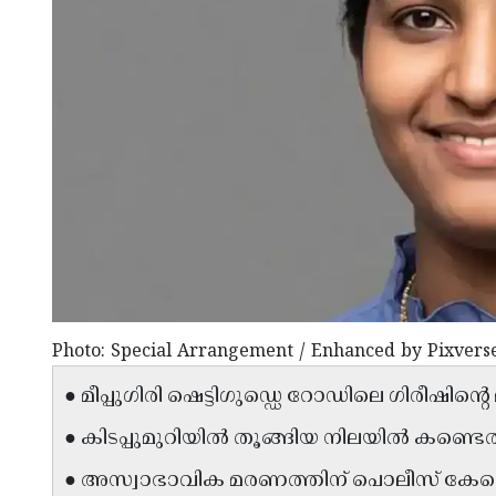
Photo: Special Arrangement / Enhanced by Pixvers
● മീപ്പുഗിരി ഷെട്ടിഗുഡ്ഡെ റോഡിലെ ഗിരീഷിൻ്
● കിടപ്പുമുറിയിൽ തൂങ്ങിയ നിലയിൽ കണ്ടെ
● അസ്വാഭാവിക മരണത്തിന് പൊലീസ് കേസ