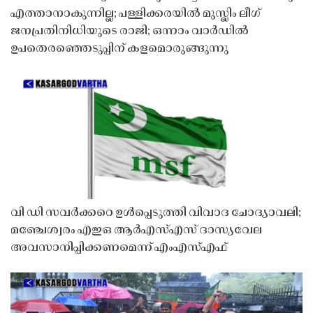
എത്താനാകുന്നില്ല; പള്ളിക്കരയിൽ മുസ്ലിം ലീഗ്
ജനപ്രതിനിധിയുടെ രാജി; ഒന്നാം വാർഡിൽ
ഉപതെരഞ്ഞെടുപ്പിന് കളമൊരുങ്ങുന്നു
വി ഡി സവർക്കറെ ഉൾപ്പെടുത്തി വിവാദ ചോദ്യാവലി;
മഞ്ചേശ്വരം എഇഒ ആർഎസ്എസ് ദാസ്യവേല
അവസാനിപ്പിക്കണമെന്ന് എംഎസ്എഫ്