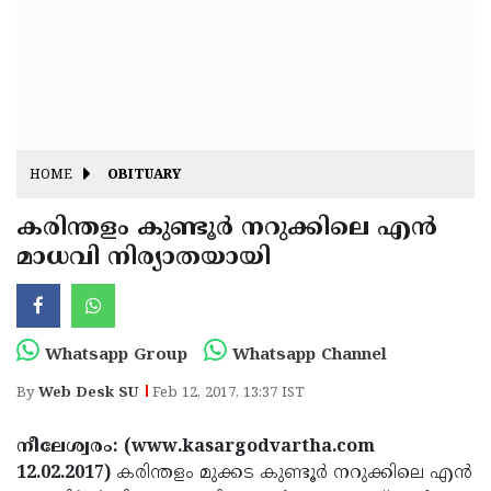
Fitr
May
Day
Eid
Al
Independence
Ad'ha
Day
Onam
HOME
OBITUARY
J&K
State
കരിന്തളം കുണ്ടൂര്‍ നറുക്കിലെ എന്‍
Haryana
മാധവി നിര്യാതയായി
Assembly
State
Diwali
Elections
Assembly
Christmas
Elections
New-
Whatsapp Group
Whatsapp Channel
Year
Republic
By
Web Desk SU
Feb 12, 2017, 13:37 IST
Day
Budget
നീലേശ്വരം: (www.kasargodvartha.com
Delhi
12.02.2017)
കരിന്തളം മുക്കട കുണ്ടൂര്‍ നറുക്കിലെ എന്‍