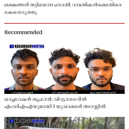
ലക്ഷങ്ങൾ തട്ടിയെന്ന പരാതി; ദമ്പതികൾക്കെതിരെ
കേസെടുത്തു
Recommended
ഓപ്പറേഷൻ തൂഫാൻ; വിദ്യാനഗറിൽ
എംഡിഎംഎയുമായി 3 യുവാക്കൾ അറസ്റ്റിൽ