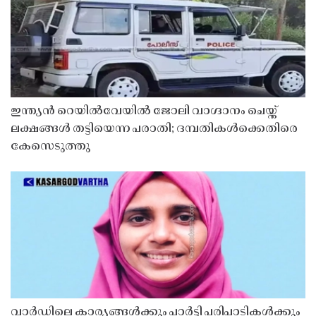
ഇന്ത്യൻ റെയിൽവേയിൽ ജോലി വാഗ്ദാനം ചെയ്ത്
ലക്ഷങ്ങൾ തട്ടിയെന്ന പരാതി; ദമ്പതികൾക്കെതിരെ
കേസെടുത്തു
വാർഡിലെ കാര്യങ്ങൾക്കും പാർട്ടി പരിപാടികൾക്കും