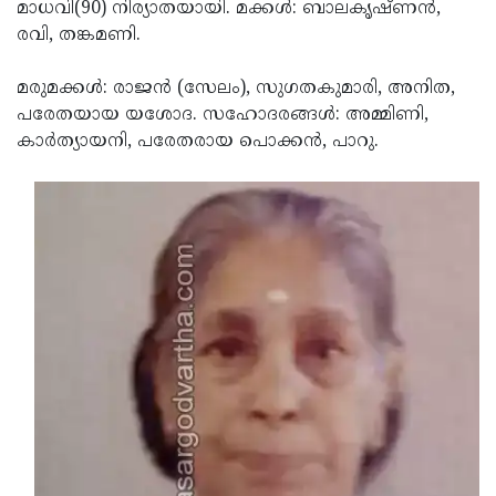
Election
മാധവി(90) നിര്യാതയായി. മക്കള്‍: ബാലകൃഷ്ണന്‍,
Maha
രവി, തങ്കമണി.
Shivarathri
International
Women's
മരുമക്കള്‍: രാജന്‍ (സേലം), സുഗതകുമാരി, അനിത,
Anti-
പരേതയായ യശോദ. സഹോദരങ്ങള്‍: അമ്മിണി,
Day
Drug
Attukal
കാര്‍ത്യായനി, പരേതരായ പൊക്കന്‍, പാറു.
Campaign
Pongala
Holi
2025
2025
IPL
2025
Eid
Al-
Waqf
Fitr
Bill
Vishu
2025
Controversy
Festival
Good
2025
Friday
Easter
Observance
Sunday
By-
2025
2025
Election
Bihar