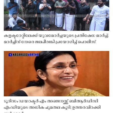
കളക്ടറേറ്റിലേക്ക് യുവമോർച്ചയുടെ പ്രതിഷേധ മാർച്ച്;
മാർച്ചിന് നേരെ ജലപീരങ്കി പ്രയോഗിച്ച് പൊലീസ്
ടൂറിസം ഡയറക്ടർ എം അഞ്ജനയ്ക്ക് ബിആർഡിസി
എംഡിയുടെ അധിക ചുമതല കൂടി; ഉത്തരവിറക്കി