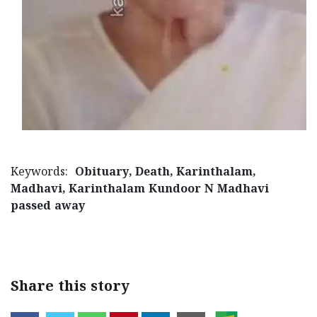
Updates
Assembly
Kerala
Polls
Local
Look
Body
Back
Election
2025
Keywords:
Obituary, Death, Karinthalam,
Madhavi, Karinthalam Kundoor N Madhavi
passed away
Share this story