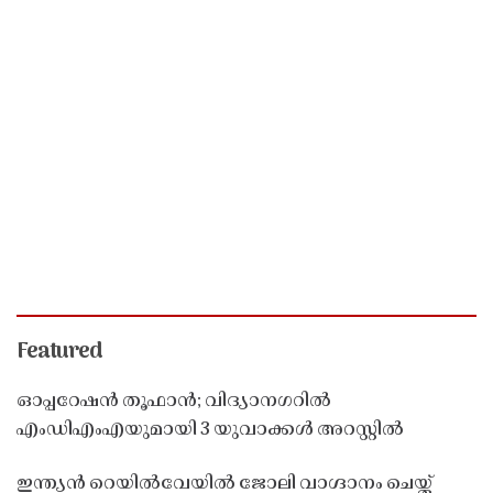
Featured
ഓപ്പറേഷൻ തൂഫാൻ; വിദ്യാനഗറിൽ
എംഡിഎംഎയുമായി 3 യുവാക്കൾ അറസ്റ്റിൽ
ഇന്ത്യൻ റെയിൽവേയിൽ ജോലി വാഗ്ദാനം ചെയ്ത്