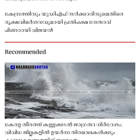
കേന്ദ്രത്തിനും യുഡിഎഫ് സർക്കാരിനുമെതിരെ
രൂക്ഷവിമർശനവുമായി പ്രതിപക്ഷ നേതാവ്
പിണറായി വിജയൻ
Recommended
കേരള തീരത്ത് കള്ളക്കടൽ ജാഗ്രതാ നിർദേശം;
വിവിധ ജില്ലകളിൽ ഉയർന്ന തിരമാലകൾക്കും