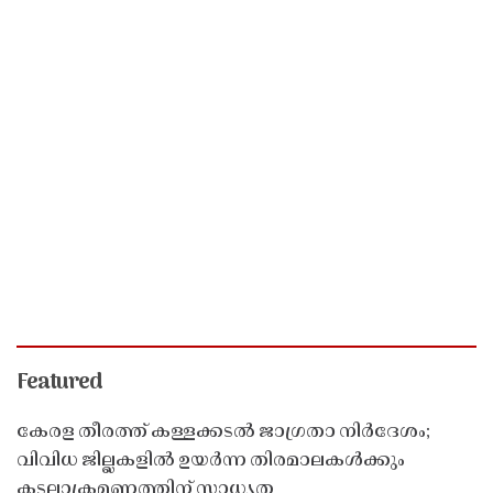
Featured
കേരള തീരത്ത് കള്ളക്കടൽ ജാഗ്രതാ നിർദേശം;
വിവിധ ജില്ലകളിൽ ഉയർന്ന തിരമാലകൾക്കും
കടലാക്രമണത്തിന് സാധ്യത