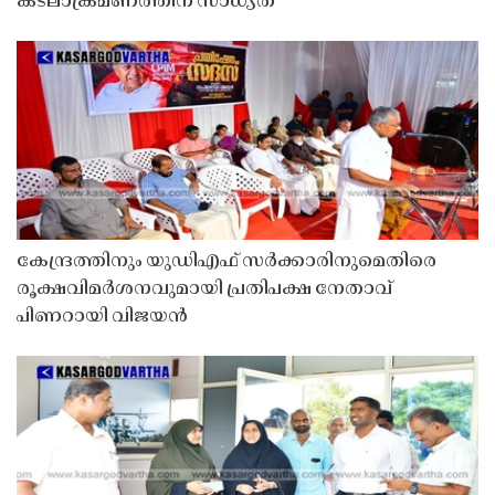
കടലാക്രമണത്തിന് സാധ്യത
കേന്ദ്രത്തിനും യുഡിഎഫ് സർക്കാരിനുമെതിരെ
രൂക്ഷവിമർശനവുമായി പ്രതിപക്ഷ നേതാവ്
പിണറായി വിജയൻ