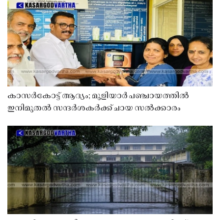
കാസർകോട്ട് ആദ്യം; മുളിയാർ പഞ്ചായത്തിൽ
ഇനിമുതൽ സന്ദർശകർക്ക് ചായ സൽക്കാരം