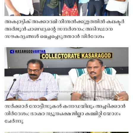
അക്വാട്ടിക് അക്കാദമി നീന്തൽക്കുളത്തിൽ കലക്ടർ
അർജുൻ പാണ്ഡ്യൻ്റെ സന്ദർശനം; അടിസ്ഥാന
സൗകര്യങ്ങൾ മെച്ചപ്പെടുത്താൻ നിർദേശം
സർക്കാർ നോട്ടീസുകൾ കന്നഡയിലും അച്ചടിക്കാൻ
നിർദേശം; ഭാഷാ ന്യൂനപക്ഷ ജില്ലാ കമ്മിറ്റി യോഗം
ചേർന്നു