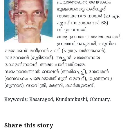
Election
പ്രവര്‍ത്തകന്‍ ബേഡകം
Maha
മുള്ളങ്കോട്ടെ കരിച്ചേരി
Shivarathri
International
നാരായണന്‍ നായര്‍ (ഇ എം
Women's
എസ് നാരായണന്‍-68)
Anti-
നിര്യാതനായി.
Day
Drug
Attukal
ഭാര്യ: ഇ ശാരദ അമ്മ. മക്കള്‍:
Campaign
Pongala
ഇ അനിതകുമാരി, സുനിത.
Holi
മരുമക്കള്‍: രവീന്ദ്രന്‍ പാടി (പത്രപ്രവര്‍ത്തകന്‍),
2025
2025
IPL
ദാമോദരന്‍ (മുളിയാര്‍). അച്ഛന്‍: പരേതനായ
2025
കോമന്‍നായര്‍. അമ്മ: പാര്‍വതിയമ്മ.
Eid
സഹോദരങ്ങള്‍: ബാലന്‍ (അരിച്ചെപ്പ്), ശേഖരന്‍
Al-
Waqf
(ബേഡകം പഞ്ചായത്ത് മുന്‍ മെമ്പര്‍), കുഞ്ഞമ്പു
Fitr
Bill
(മുന്നാട്), സാവിത്രി, രമണി, കാര്‍ത്യായനി.
Vishu
2025
Controversy
Festival
Good
Keywords: Kasaragod, Kundamkuzhi, Obituary.
2025
Friday
Easter
Observance
Sunday
By-
Share this story
2025
2025
Election
Bihar