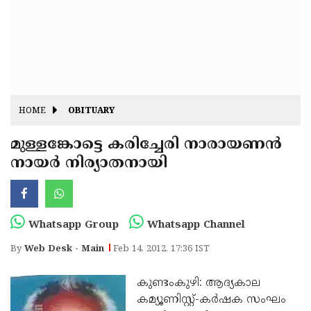
Fitr
May
Day
Eid
Al
Independence
Ad'ha
Day
Onam
HOME
OBITUARY
J&K
State
മുള്ളങ്കോട്ടെ കരിച്ചേരി നാരായണന്‍
Haryana
നായര്‍ നിര്യാതനായി
Assembly
State
Diwali
Elections
Assembly
Christmas
Elections
New-
Whatsapp Group
Whatsapp Channel
Year
Republic
By
Web Desk - Main
Feb 14, 2012, 17:36 IST
Day
Budget
കുണ്ടംകുഴി: ആദ്യകാല
Delhi
കമ്യൂണിസ്റ്റ്-കര്‍ഷക സംഘം