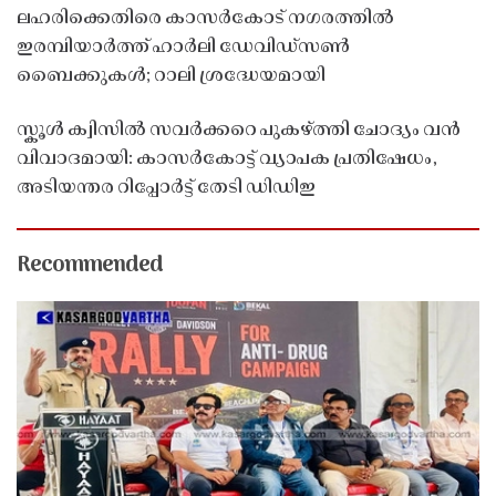
ലഹരിക്കെതിരെ കാസർകോട് നഗരത്തിൽ
ഇരമ്പിയാർത്ത് ഹാർലി ഡേവിഡ്‌സൺ
ബൈക്കുകൾ; റാലി ശ്രദ്ധേയമായി
സ്കൂൾ ക്വിസിൽ സവർക്കറെ പുകഴ്ത്തി ചോദ്യം വൻ
വിവാദമായി: കാസർകോട്ട് വ്യാപക പ്രതിഷേധം,
അടിയന്തര റിപ്പോർട്ട് തേടി ഡിഡിഇ
Recommended