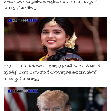
കോടിയുടെ പുതിയ കെട്ടിടം; പഴയ ബഡ്സ് സ്കൂൾ
പൊളിച്ച് പണിയും
മദ്യപിച്ച് വാഹനമോടിച്ചു; യൂട്യൂബർ 'ഹെലൻ ഓഫ്
സ്പാർട്ട' എന്ന എസ് ആർ ധന്യയുടെ ലൈസൻസ്
സസ്പെൻഡ് ചെയ്തു ​​​​​​​