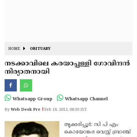
Fitr
May
Day
Eid
Al
Independence
Ad'ha
Day
Onam
HOME
OBITUARY
J&K
State
നടക്കാവിലെ കരയാപ്പള്ളി ഗോവിന്ദന്‍
Haryana
നിര്യാതനായി
Assembly
State
Diwali
Elections
Assembly
Christmas
Elections
New-
Whatsapp Group
Whatsapp Channel
Year
Republic
By
Web Desk Pre
Feb 18, 2012, 08:30 IST
Day
Budget
തൃക്കരിപ്പൂര്‍: സി പി എം
Delhi
കൊയോങ്കര വെസ്റ്റ് ബ്രാഞ്ച്