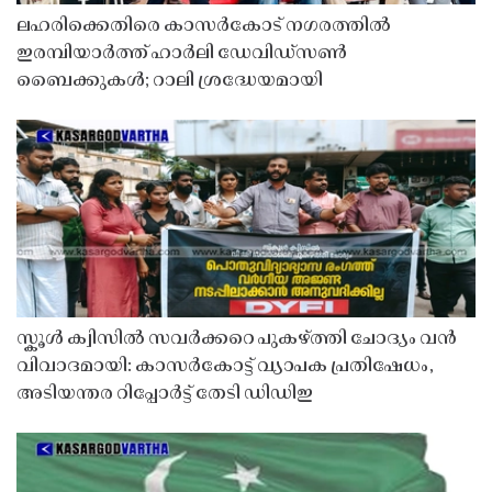
ലഹരിക്കെതിരെ കാസർകോട് നഗരത്തിൽ
ഇരമ്പിയാർത്ത് ഹാർലി ഡേവിഡ്‌സൺ
ബൈക്കുകൾ; റാലി ശ്രദ്ധേയമായി
സ്കൂൾ ക്വിസിൽ സവർക്കറെ പുകഴ്ത്തി ചോദ്യം വൻ
വിവാദമായി: കാസർകോട്ട് വ്യാപക പ്രതിഷേധം,
അടിയന്തര റിപ്പോർട്ട് തേടി ഡിഡിഇ