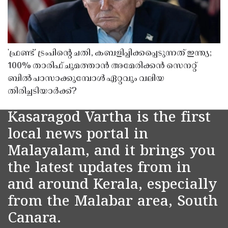
'ഫ്രണ്ട്' ട്രംപിന്റെ ചതി, കബളിപ്പിക്കപ്പെടുന്നത് ഇന്ത്യ;
100% താരിഫ് ചുമത്താൻ അമേരിക്കൻ സെനറ്റ്
ബിൽ പാസാക്കുമ്പോൾ ഏറ്റവും വലിയ
തിരിച്ചടിയാർക്ക്?
Kasaragod Vartha is the first
local news portal in
Malayalam, and it brings you
the latest updates from in
and around Kerala, especially
from the Malabar area, South
Canara.