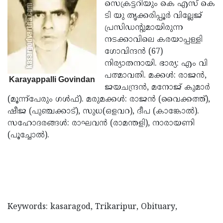
Election
സെക്രട്ടറിയും കെ എസ് കെ
Maha
ടി യു തൃക്കരിപ്പൂര്‍ വില്ലേജ്
Shivarathri
International
പ്രസിഡന്റുമായിരുന്ന
Women's
നടക്കാവിലെ കരയാപ്പള്ളി
Anti-
ഗോവിന്ദന്‍ (67)
Day
Drug
Attukal
നിര്യാതനായി. ഭാര്യ: എം വി
Campaign
Pongala
പത്മാവതി. മക്കള്‍: രാജന്‍,
Holi
Karayappalli Govindan
ജയചന്ദ്രന്‍, മനോജ് കുമാര്‍
2025
2025
IPL
(മൂന്ന്‌പേരും ഗള്‍ഫ്). മരുമക്കള്‍: രാജന്‍ (വൈക്കത്ത്),
2025
ഷീജ (പുഞ്ചക്കാട്), സുധ(ഒളവറ), ദീപ (കാങ്കോല്‍).
Eid
സഹോദരങ്ങള്‍: രാഘവന്‍ (രാമന്തളി), നാരായണി
Al-
Waqf
(പൂച്ചോല്‍).
Fitr
Bill
Vishu
2025
Controversy
Festival
Good
2025
Friday
Easter
Observance
Sunday
By-
Keywords: kasaragod, Trikaripur, Obituary,
2025
2025
Election
Bihar