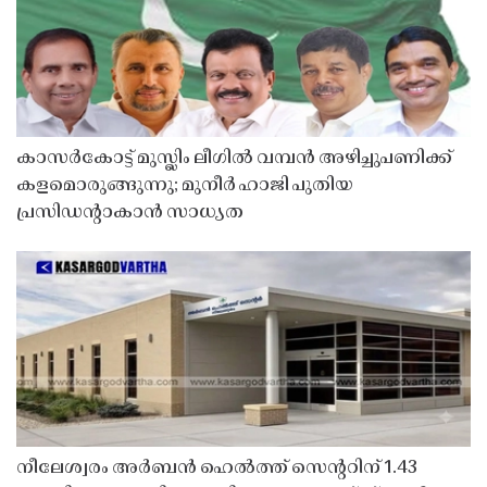
കാസർകോട്ട് മുസ്ലിം ലീഗിൽ വമ്പൻ അഴിച്ചുപണിക്ക്
കളമൊരുങ്ങുന്നു; മുനീർ ഹാജി പുതിയ
പ്രസിഡൻ്റാകാൻ സാധ്യത
നീലേശ്വരം അർബൻ ഹെൽത്ത് സെൻ്ററിന് 1.43