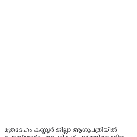
മൃതദേഹം കണ്ണൂർ ജില്ലാ ആശുപത്രിയിൽ