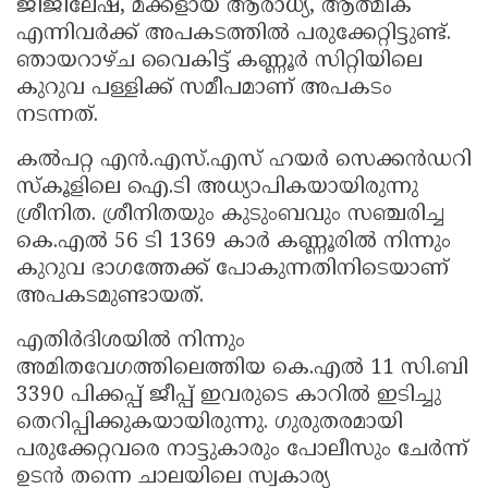
ജിജിലേഷ്, മക്കളായ ആരാധ്യ, ആത്മിക
എന്നിവർക്ക് അപകടത്തിൽ പരുക്കേറ്റിട്ടുണ്ട്.
ഞായറാഴ്ച വൈകിട്ട് കണ്ണൂർ സിറ്റിയിലെ
കുറുവ പള്ളിക്ക് സമീപമാണ് അപകടം
നടന്നത്.
കൽപറ്റ എൻ.എസ്.എസ് ഹയർ സെക്കൻഡറി
സ്കൂളിലെ ഐ.ടി അധ്യാപികയായിരുന്നു
ശ്രീനിത. ശ്രീനിതയും കുടുംബവും സഞ്ചരിച്ച
കെ.എൽ 56 ടി 1369 കാർ കണ്ണൂരിൽ നിന്നും
കുറുവ ഭാഗത്തേക്ക് പോകുന്നതിനിടെയാണ്
അപകടമുണ്ടായത്.
എതിർദിശയിൽ നിന്നും
അമിതവേഗത്തിലെത്തിയ കെ.എൽ 11 സി.ബി
3390 പിക്കപ്പ് ജീപ്പ് ഇവരുടെ കാറിൽ ഇടിച്ചു
തെറിപ്പിക്കുകയായിരുന്നു. ഗുരുതരമായി
പരുക്കേറ്റവരെ നാട്ടുകാരും പോലീസും ചേർന്ന്
ഉടൻ തന്നെ ചാലയിലെ സ്വകാര്യ