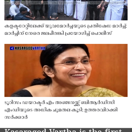
കളക്ടറേറ്റിലേക്ക് യുവമോർച്ചയുടെ പ്രതിഷേധ മാർച്ച്;
മാർച്ചിന് നേരെ ജലപീരങ്കി പ്രയോഗിച്ച് പൊലീസ്
ടൂറിസം ഡയറക്ടർ എം അഞ്ജനയ്ക്ക് ബിആർഡിസി
എംഡിയുടെ അധിക ചുമതല കൂടി; ഉത്തരവിറക്കി
സർക്കാർ