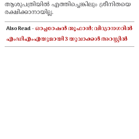
ആശുപത്രിയിൽ എത്തിച്ചെങ്കിലും ശ്രീനിതയെ
രക്ഷിക്കാനായില്ല.
Also Read -
ഓപ്പറേഷൻ തൂഫാൻ; വിദ്യാനഗറിൽ
എംഡിഎംഎയുമായി 3 യുവാക്കൾ അറസ്റ്റിൽ