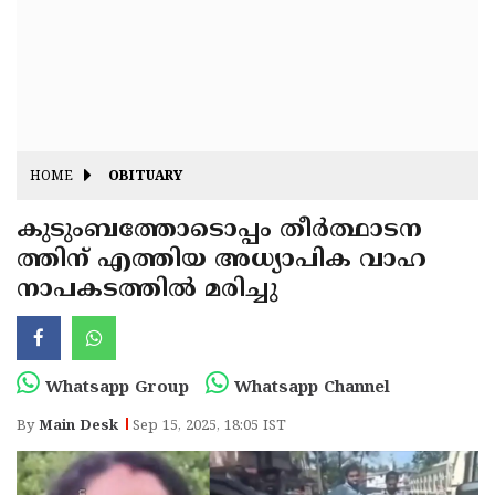
Fitr
May
Day
Eid
Al
Independence
Ad'ha
Day
Onam
HOME
OBITUARY
J&K
State
കുടുംബത്തോടൊപ്പം തീർത്ഥാടന
Haryana
ത്തിന് എത്തിയ അധ്യാപിക വാഹ
Assembly
State
Diwali
നാപകടത്തിൽ മരിച്ചു
Elections
Assembly
Christmas
Elections
New-
Year
Republic
Whatsapp Group
Whatsapp Channel
Day
Budget
By
Main Desk
Sep 15, 2025, 18:05 IST
Delhi