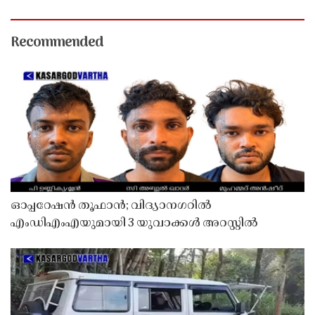
Recommended
ഓപ്പറേഷൻ തൂഫാൻ; വിദ്യാനഗറിൽ
എംഡിഎംഎയുമായി 3 യുവാക്കൾ അറസ്റ്റിൽ