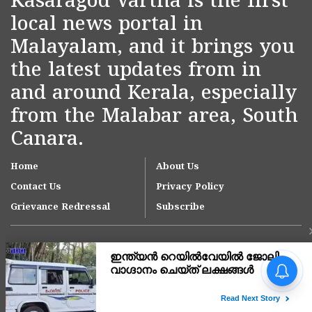
Kasaragod Vartha is the first
local news portal in
Malayalam, and it brings you
the latest updates from in
and around Kerala, especially
from the Malabar area, South
Canara.
Home
About Us
Contact Us
Privacy Policy
Grievance Redressal
Subscribe
ഓണക്കാലത്ത് 1,65,000
മെട്രിക് ടൺ അരി
പൊതുവിതരണ ശൃംഖല വഴി
നൽകും;