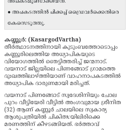
അപകടമുണ്ടാക്കിയത്.
Updates
Assembly
Kerala
● അപകടത്തിൽ പിക്കപ്പ് ഡ്രൈവർക്കെതിരെ
Polls
Local
Look
കേസെടുത്തു.
Body
Back
Election
2025
കണ്ണൂർ: (KasargodVartha)
തീർത്ഥാടനത്തിനായി കുടുംബത്തോടൊപ്പം
കണ്ണൂരിലെത്തിയ അധ്യാപികയുടെ
വിയോഗത്തിൽ ഞെട്ടിത്തരിച്ച് ജന്മനാട്.
വയനാട് ജില്ലയിലെ പിണങ്ങോട് ഗ്രാമത്തെ
ദുഃഖത്തിലാഴ്ത്തിയാണ് വാഹനാപകടത്തിൽ
അധ്യാപിക ദാരുണമായി മരിച്ചത്.
വയനാട് പിണങ്ങോട് സ്വദേശിനിയും ചോല
പുറം വീട്ടിയേരി വീട്ടിൽ അംഗവുമായ ശ്രീനിത
(32) ആണ് കണ്ണൂർ ചാലയിലെ സ്വകാര്യ
ആശുപത്രിയിൽ ചികിത്സയിലിരിക്കെ
മരണത്തിന് കീഴടങ്ങിയത്. ഭർത്താവ്