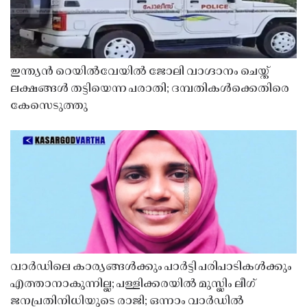
ഇന്ത്യൻ റെയിൽവേയിൽ ജോലി വാഗ്ദാനം ചെയ്ത്
ലക്ഷങ്ങൾ തട്ടിയെന്ന പരാതി; ദമ്പതികൾക്കെതിരെ
കേസെടുത്തു
വാർഡിലെ കാര്യങ്ങൾക്കും പാർട്ടി പരിപാടികൾക്കും
എത്താനാകുന്നില്ല; പള്ളിക്കരയിൽ മുസ്ലിം ലീഗ്
ജനപ്രതിനിധിയുടെ രാജി; ഒന്നാം വാർഡിൽ