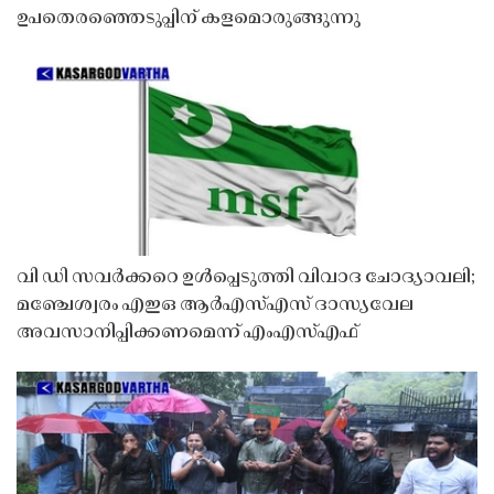
ഉപതെരഞ്ഞെടുപ്പിന് കളമൊരുങ്ങുന്നു
വി ഡി സവർക്കറെ ഉൾപ്പെടുത്തി വിവാദ ചോദ്യാവലി;
മഞ്ചേശ്വരം എഇഒ ആർഎസ്എസ് ദാസ്യവേല
അവസാനിപ്പിക്കണമെന്ന് എംഎസ്എഫ്