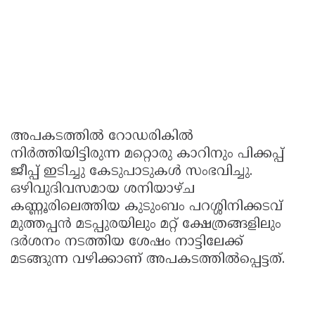
അപകടത്തിൽ റോഡരികിൽ
നിർത്തിയിട്ടിരുന്ന മറ്റൊരു കാറിനും പിക്കപ്പ്
ജീപ്പ് ഇടിച്ചു കേടുപാടുകൾ സംഭവിച്ചു.
ഒഴിവുദിവസമായ ശനിയാഴ്ച
കണ്ണൂരിലെത്തിയ കുടുംബം പറശ്ശിനിക്കടവ്
മുത്തപ്പൻ മടപ്പുരയിലും മറ്റ് ക്ഷേത്രങ്ങളിലും
ദർശനം നടത്തിയ ശേഷം നാട്ടിലേക്ക്
മടങ്ങുന്ന വഴിക്കാണ് അപകടത്തിൽപ്പെട്ടത്.