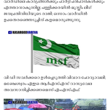
വാർഡിലെ കാര്യങ്ങൾക്കും പാർട്ടി പരിപാടികൾക്കും
എത്താനാകുന്നില്ല; പള്ളിക്കരയിൽ മുസ്ലിം ലീഗ്
ജനപ്രതിനിധിയുടെ രാജി; ഒന്നാം വാർഡിൽ
ഉപതെരഞ്ഞെടുപ്പിന് കളമൊരുങ്ങുന്നു
വി ഡി സവർക്കറെ ഉൾപ്പെടുത്തി വിവാദ ചോദ്യാവലി;
മഞ്ചേശ്വരം എഇഒ ആർഎസ്എസ് ദാസ്യവേല
അവസാനിപ്പിക്കണമെന്ന് എംഎസ്എഫ്