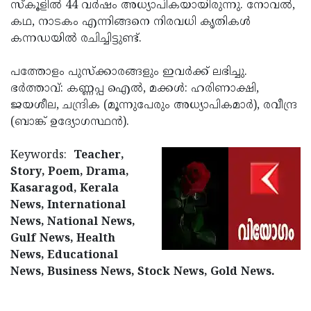
Election
സ്‌കൂളില്‍ 44 വര്‍ഷം അധ്യാപികയായിരുന്നു. നോവല്‍,
Maha
കഥ, നാടകം എന്നിങ്ങനെ നിരവധി കൃതികള്‍
Shivarathri
International
കന്നഡയില്‍ രചിച്ചിട്ടുണ്ട്.
Women's
Anti-
പത്തോളം പുസ്‌ക്കാരങ്ങളും ഇവര്‍ക്ക് ലഭിച്ചു.
Day
Drug
Attukal
ഭര്‍ത്താവ്: കണ്ണപ്പ ഐല്‍, മക്കള്‍: ഹരിണാക്ഷി,
Campaign
Pongala
ജയശീല, ചന്ദ്രിക (മൂന്നുപേരും അധ്യാപികമാര്‍), രവീന്ദ്ര
Holi
(ബാങ്ക് ഉദ്യോഗസ്ഥന്‍).
2025
2025
IPL
2025
Keywords:
Teacher,
Eid
Story, Poem, Drama,
Al-
Waqf
Kasaragod, Kerala
Fitr
Bill
News, International
Vishu
News, National News,
2025
Controversy
Festival
Good
Gulf News, Health
2025
Friday
News, Educational
Easter
News, Business News, Stock News, Gold News.
Observance
Sunday
By-
2025
2025
Election
Bihar