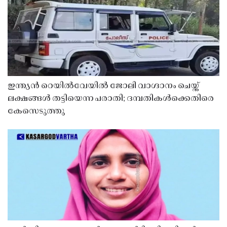
ഇന്ത്യൻ റെയിൽവേയിൽ ജോലി വാഗ്ദാനം ചെയ്ത്
ലക്ഷങ്ങൾ തട്ടിയെന്ന പരാതി; ദമ്പതികൾക്കെതിരെ
കേസെടുത്തു