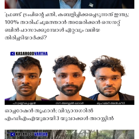
'ഫ്രണ്ട്' ട്രംപിന്റെ ചതി, കബളിപ്പിക്കപ്പെടുന്നത് ഇന്ത്യ;
100% താരിഫ് ചുമത്താൻ അമേരിക്കൻ സെനറ്റ്
ബിൽ പാസാക്കുമ്പോൾ ഏറ്റവും വലിയ
തിരിച്ചടിയാർക്ക്?
ഓപ്പറേഷൻ തൂഫാൻ; വിദ്യാനഗറിൽ
എംഡിഎംഎയുമായി 3 യുവാക്കൾ അറസ്റ്റിൽ