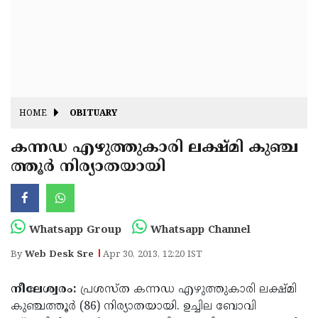
Fitr
May
Day
Eid
Al
Independence
Ad'ha
Day
Onam
HOME
OBITUARY
J&K
State
കന്നഡ എഴുത്തുകാരി ലക്ഷ്മി കുഞ്ച
Haryana
ത്തൂര്‍ നിര്യാതയായി
Assembly
State
Diwali
Elections
Assembly
Christmas
Elections
New-
Whatsapp Group
Whatsapp Channel
Year
Republic
By
Web Desk Sre
Apr 30, 2013, 12:20 IST
Day
Budget
നീലേശ്വരം:
പ്രശസ്ത കന്നഡ എഴുത്തുകാരി ലക്ഷ്മി
Delhi
കുഞ്ചത്തൂര്‍ (86) നിര്യാതയായി. ഉച്ചില ബോവി