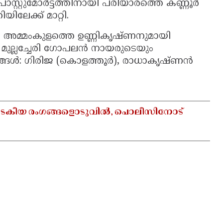
ോസ്റ്റുമോർട്ടത്തിനായി പരിയാരത്തെ കണ്ണൂർ
േക്ക് മാറ്റി.
്കം അമ്മംകുളത്തെ ഉണ്ണികൃഷ്ണനുമായി
ല്ലച്ചേരി ഗോപലന്‍ നായരുടെയും
‍: ഗിരിജ (കൊളത്തൂര്‍), രാധാകൃഷ്ണന്‍
നാടകീയ രംഗങ്ങളൊടുവിൽ, പൊലീസിനോട്