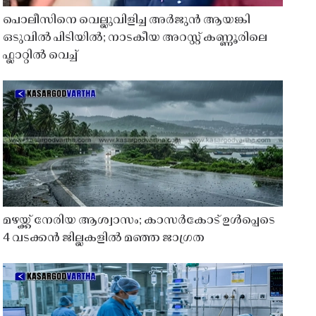
പൊലീസിനെ വെല്ലുവിളിച്ച അർജുൻ ആയങ്കി
ഒടുവിൽ പിടിയിൽ; നാടകീയ അറസ്റ്റ് കണ്ണൂരിലെ
ഫ്ലാറ്റിൽ വെച്ച്
മഴയ്ക്ക് നേരിയ ആശ്വാസം; കാസർകോട് ഉൾപ്പെടെ
4 വടക്കൻ ജില്ലകളിൽ മഞ്ഞ ജാഗ്രത