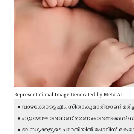
Representational Image Generated by Meta AI
● വാഴക്കോട്ടെ എം. സീതാകുമാരിയാണ് മരിച്ച
● ഹൃദയാഘാതമാണ് മരണകാരണമെന്ന് സ
● ബന്ധുക്കളുടെ പരാതിയിൽ പോലീസ് കേസെ