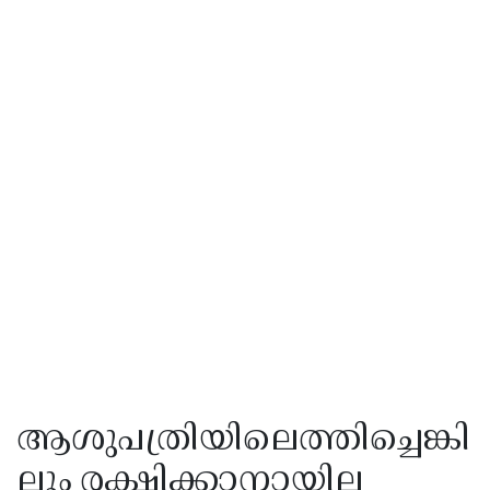
ആശുപത്രിയിലെത്തിച്ചെങ്കി
ലും രക്ഷിക്കാനായില്ല