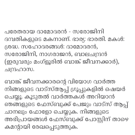
പരേതരായ ദാമോദരൻ - സരോജിനി
ദമ്പതികളുടെ മകനാണ്. ഭാര്യ: ഭാരതി. മകൾ:
ശ്രദ്ധ. സഹോദരങ്ങൾ: ദാമോദരൻ,
സരോജിനി, നാഗരാജൻ, ബാലചന്ദ്രൻ
(ഇരുവരും മംഗ്ളൂരിൽ ബാങ്ക് ജീവനക്കാർ),
ചന്ദ്രഹാസ.
ബാങ്ക് ജീവനക്കാരൻ്റെ വിയോഗ വാർത്ത
നിങ്ങളുടെ വാട്സ്ആപ്പ് ഗ്രൂപ്പുകളിൽ ഷെയർ
ചെയ്യൂ. കൂടുതല്‍ വാർത്തകള്‍ അറിയാന്‍
ഞങ്ങളുടെ ഫേസ്ബുക്ക് പേജും വാട്സ് ആപ്പ്
ചാനലും ഫോളോ ചെയ്യുക. നിങ്ങളുടെ
അഭിപ്രായങ്ങൾ ഫേസ്ബുക്ക് പോസ്റ്റിന് താഴെ
കമൻ്റായി രേഖപ്പെടുത്തുക.