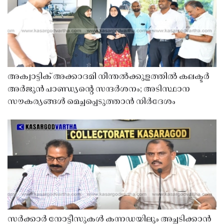
അക്വാട്ടിക് അക്കാദമി നീന്തൽക്കുളത്തിൽ കലക്ടർ
അർജുൻ പാണ്ഡ്യൻ്റെ സന്ദർശനം; അടിസ്ഥാന
സൗകര്യങ്ങൾ മെച്ചപ്പെടുത്താൻ നിർദേശം
സർക്കാർ നോട്ടീസുകൾ കന്നഡയിലും അച്ചടിക്കാൻ