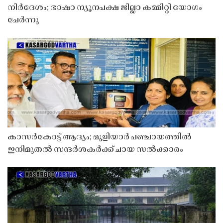
നിർദേശം; ഭാഷാ ന്യൂനപക്ഷ ജില്ലാ കമ്മിറ്റി യോഗം
ചേർന്നു
കാസർകോട്ട് ആദ്യം; മുളിയാർ പഞ്ചായത്തിൽ
ഇനിമുതൽ സന്ദർശകർക്ക് ചായ സൽക്കാരം