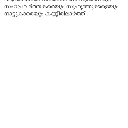
സഹപ്രവർത്തകരെയും സുഹൃത്തുക്കളെയും
നാട്ടുകാരെയും കണ്ണീരിലാഴ്ത്തി.