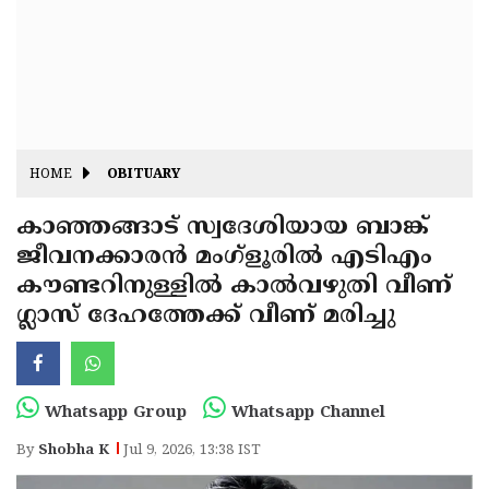
Fitr
May
Day
Eid
Al
Independence
Ad'ha
Day
Onam
HOME
OBITUARY
J&K
State
കാഞ്ഞങ്ങാട് സ്വദേശിയായ ബാങ്ക്
Haryana
ജീവനക്കാരൻ മംഗ്ളൂരിൽ എടിഎം
Assembly
State
Diwali
കൗണ്ടറിനുള്ളിൽ കാൽവഴുതി വീണ്
Elections
Assembly
Christmas
ഗ്ലാസ് ദേഹത്തേക്ക് വീണ് മരിച്ചു
Elections
New-
Year
Republic
Whatsapp Group
Whatsapp Channel
Day
Budget
By
Shobha K
Jul 9, 2026, 13:38 IST
Delhi