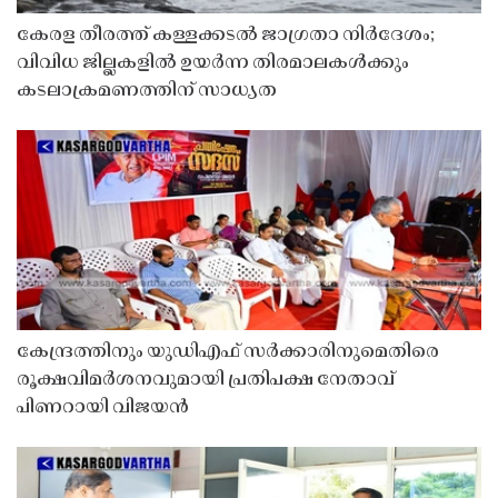
കേരള തീരത്ത് കള്ളക്കടൽ ജാഗ്രതാ നിർദേശം;
വിവിധ ജില്ലകളിൽ ഉയർന്ന തിരമാലകൾക്കും
കടലാക്രമണത്തിന് സാധ്യത
കേന്ദ്രത്തിനും യുഡിഎഫ് സർക്കാരിനുമെതിരെ
രൂക്ഷവിമർശനവുമായി പ്രതിപക്ഷ നേതാവ്
പിണറായി വിജയൻ