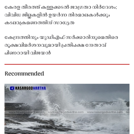
കേരള തീരത്ത് കള്ളക്കടൽ ജാഗ്രതാ നിർദേശം;
വിവിധ ജില്ലകളിൽ ഉയർന്ന തിരമാലകൾക്കും
കടലാക്രമണത്തിന് സാധ്യത
കേന്ദ്രത്തിനും യുഡിഎഫ് സർക്കാരിനുമെതിരെ
രൂക്ഷവിമർശനവുമായി പ്രതിപക്ഷ നേതാവ്
പിണറായി വിജയൻ
Recommended