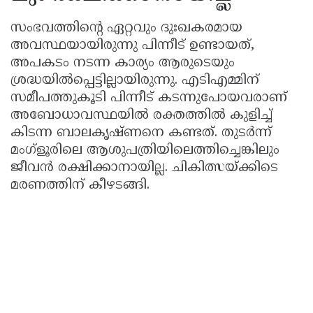
സംഭവത്തിൻ്റെ ഏറ്റവും ദുഃഖകരമായ
അവസ്ഥയായിരുന്നു പിന്നീട് ഉണ്ടായത്,
അപകടം നടന്ന കാര്യം ആരുടെയും
ശ്രദ്ധയിൽപ്പെട്ടില്ലായിരുന്നു. എടിഎമ്മിന്
സമീപത്തുകൂടി പിന്നീട് കടന്നുപോയവരാണ്
അബോധാവസ്ഥയിൽ രക്തത്തിൽ കുളിച്ച്
കിടന്ന ബാലകൃഷ്ണനെ കണ്ടത്. തുടർന്ന്
മംഗ്ളൂരിലെ ആശുപത്രിയിലെത്തിച്ചെങ്കിലും
ജീവൻ രക്ഷിക്കാനായില്ല. ചികിത്സയ്ക്കിടെ
മരണത്തിന് കീഴടങ്ങി.