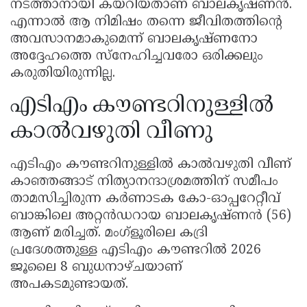
നടത്താനായി കയറിയതാണ് ബാലകൃഷ്ണൻ.
എന്നാൽ ആ നിമിഷം തന്നെ ജീവിതത്തിൻ്റെ
അവസാനമാകുമെന്ന് ബാലകൃഷ്ണനോ
അദ്ദേഹത്തെ സ്നേഹിച്ചവരോ ഒരിക്കലും
കരുതിയിരുന്നില്ല.
എടിഎം കൗണ്ടറിനുള്ളിൽ
കാൽവഴുതി വീണു
എടിഎം കൗണ്ടറിനുള്ളിൽ കാൽവഴുതി വീണ്
കാഞ്ഞങ്ങാട് നിത്യാനന്ദാശ്രമത്തിന് സമീപം
താമസിച്ചിരുന്ന കർണാടക കോ-ഓപ്പറേറ്റീവ്
ബാങ്കിലെ അറ്റൻഡറായ ബാലകൃഷ്ണൻ (56)
ആണ് മരിച്ചത്. മംഗ്ളൂരിലെ കദ്രി
പ്രദേശത്തുള്ള എടിഎം കൗണ്ടറില്‍ 2026
ജൂലൈ 8 ബുധനാഴ്ചയാണ്
അപകടമുണ്ടായത്.