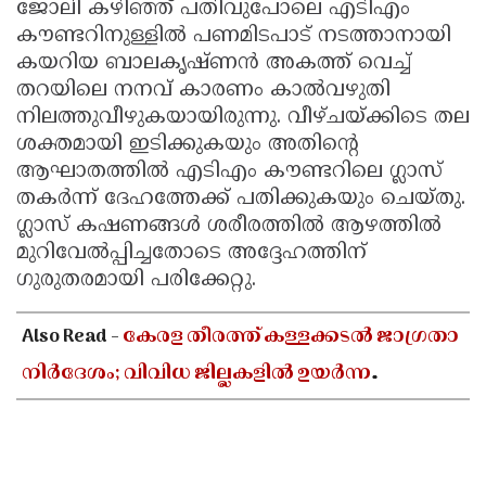
ജോലി കഴിഞ്ഞ് പതിവുപോലെ എടിഎം
കൗണ്ടറിനുള്ളിൽ പണമിടപാട് നടത്താനായി
കയറിയ ബാലകൃഷ്ണൻ അകത്ത് വെച്ച്
തറയിലെ നനവ് കാരണം കാൽവഴുതി
നിലത്തുവീഴുകയായിരുന്നു. വീഴ്ചയ്ക്കിടെ തല
ശക്തമായി ഇടിക്കുകയും അതിൻ്റെ
ആഘാതത്തിൽ എടിഎം കൗണ്ടറിലെ ഗ്ലാസ്
തകർന്ന് ദേഹത്തേക്ക് പതിക്കുകയും ചെയ്തു.
ഗ്ലാസ് കഷണങ്ങൾ ശരീരത്തിൽ ആഴത്തിൽ
മുറിവേൽപ്പിച്ചതോടെ അദ്ദേഹത്തിന്
ഗുരുതരമായി പരിക്കേറ്റു.
Also Read -
കേരള തീരത്ത് കള്ളക്കടൽ ജാഗ്രതാ
നിർദേശം; വിവിധ ജില്ലകളിൽ ഉയർന്ന
തിരമാലകൾക്കും കടലാക്രമണത്തിന്
സാധ്യത