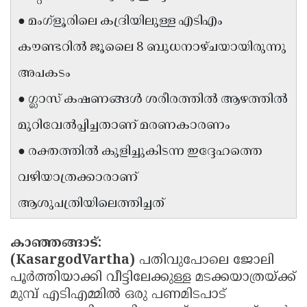
Updates
Assembly
● മംഗ്ളൂരിലെ കദ്രിയിലുള്ള എടിഎം
Kerala
Polls
Local
Look
കൗണ്ടറിൽ ജൂലൈ 8 ബുധനാഴ്ചയായിരുന്നു
Body
Back
അപകടം
Election
2025
● ഗ്ലാസ് കഷണങ്ങൾ ശരീരത്തിൽ ആഴത്തിൽ
മുറിവേൽപ്പിച്ചതാണ് മരണകാരണം
● രക്തത്തിൽ കുളിച്ചുകിടന്ന ഇദ്ദേഹത്തെ
വഴിയാത്രക്കാരാണ്
ആശുപത്രിയിലെത്തിച്ചത്
കാഞ്ഞങ്ങാട്:
(KasargodVartha)
പതിവുപോലെ ജോലി
പൂർത്തിയാക്കി വീട്ടിലേക്കുള്ള മടക്കയാത്രയ്ക്ക്
മുമ്പ് എടിഎമ്മിൽ ഒരു പണമിടപാട്