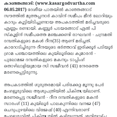
Election
Maha
കാഞ്ഞങ്ങാട്: (www.kasargodvartha.com
06.05.2017)
ദേശീയ പാതയില്‍ കാഞ്ഞങ്ങാട്
Shivarathri
International
സൗത്തില്‍ മുത്തപ്പനാര്‍ കാവിന് സമീപം മീന്‍ ലോറിയും
Women's
Anti-
കാറും കൂട്ടിയിടിച്ചുണ്ടായ അപകടത്തില്‍ മരിച്ചവരുടെ
എണ്ണം രണ്ടായി. കണ്ണൂര്‍ പടയങ്ങോട് എല്‍ പി
Day
Drug
Attukal
സ്‌കൂളിന് സമീപത്തെ മഞ്ചക്കണ്ടി രാഘവന്‍ - ചന്ദ്രമതി
Campaign
Pongala
Holi
ദമ്പതികളുടെ മകള്‍ റീന(35) ആണ് മരിച്ചത്.
കാറോടിച്ചിരുന്ന റീനയുടെ ഭര്‍ത്താവ് ഇരിക്കൂര്‍ പടിയൂര്‍
2025
2025
IPL
ഗ്രാമ പഞ്ചായത്തിലെ കുയിലൂരിലെ കുമാരന്‍ -
2025
Eid
പുലോമജ ദമ്പതികളുടെ മകനും ടാപ്പിംഗ്
തൊഴിലാളിയുമായ സി സജീവന്‍ (41) നേരത്തെ
Al-
Waqf
മരണപ്പെട്ടിരുന്നു.
Fitr
Bill
Vishu
അപകടത്തില്‍ ഗുരുതരമായി പരിക്കേറ്റ മൂന്നു പേര്‍
2025
Controversy
Festival
Good
മംഗളൂരുവിലെ ആശുപത്രിയില്‍ ചികിത്സയിലാണ്.
2025
Friday
Easter
മരണപ്പെട്ട സജീവന്‍ - റീന ദമ്പതികളുടെ മകന്‍
സാരംഗ് (11) കുയിലൂര്‍ പാലകുന്നിലെ വനജ (47)
Observance
Sunday
By-
ചെറുപുഴയിലെ വിജേഷ് (40) എന്നിവരാണ്
2025
2025
Election
Bihar
മംഗളൂരുവില്‍ ചികിത്സയില്‍ കഴിയുന്നത്. ശനിയാഴ്ച