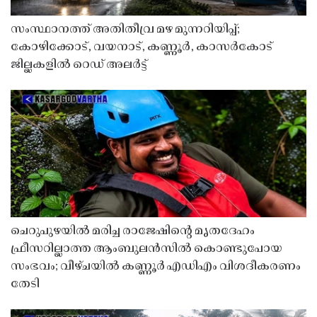
സംസ്ഥാനത്ത് അതിതീവ്ര മഴ മുന്നറിയിപ്പ്;
കോഴിക്കോട്, വയനാട്, കണ്ണൂർ, കാസർകോട്
ജില്ലകളിൽ റെഡ് അലർട്ട്
ചെറുപുഴയിൽ മരിച്ച രാജേഷിൻ്റെ മൃതദേഹം
ഫ്രീസറില്ലാത്ത ആംബുലൻസിൽ കൊണ്ടുപോയ
സംഭവം; വീഴ്ചയിൽ കണ്ണൂർ എഡിഎം വിശദീകരണം
തേടി