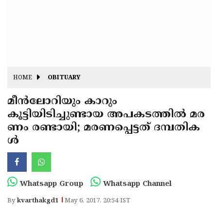
Fitr
May
Day
Eid
Al
Independence
Ad'ha
Day
Onam
HOME
OBITUARY
J&K
State
മീന്‍ലോറിയും കാറും
Haryana
കൂട്ടിയിടിച്ചുണ്ടായ അപകടത്തില്‍ മര
Assembly
State
Diwali
ണം രണ്ടായി; മരണപ്പെട്ടത് ദമ്പതിക
Elections
Assembly
Christmas
ള്‍
Elections
New-
Year
Republic
Whatsapp Group
Whatsapp Channel
Day
Budget
By
kvarthakgd1
May 6, 2017, 20:54 IST
Delhi