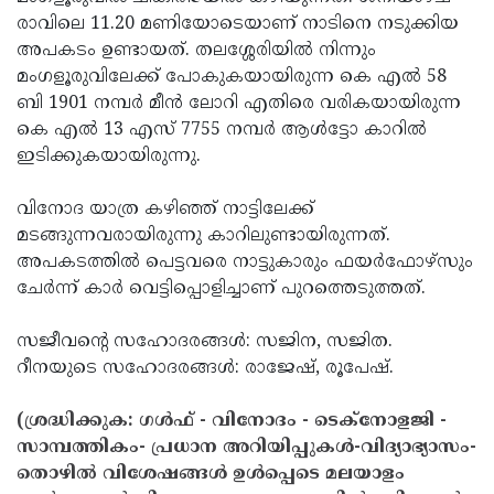
രാവിലെ 11.20 മണിയോടെയാണ് നാടിനെ നടുക്കിയ
Updates
Assembly
Kerala
അപകടം ഉണ്ടായത്. തലശ്ശേരിയില്‍ നിന്നും
Polls
Local
Look
മംഗളൂരുവിലേക്ക് പോകുകയായിരുന്ന കെ എല്‍ 58
ബി 1901 നമ്പര്‍ മീന്‍ ലോറി എതിരെ വരികയായിരുന്ന
Body
Back
കെ എല്‍ 13 എസ് 7755 നമ്പര്‍ ആള്‍ട്ടോ കാറില്‍
Election
2025
ഇടിക്കുകയായിരുന്നു.
വിനോദ യാത്ര കഴിഞ്ഞ് നാട്ടിലേക്ക്
മടങ്ങുന്നവരായിരുന്നു കാറിലുണ്ടായിരുന്നത്.
അപകടത്തില്‍ പെട്ടവരെ നാട്ടുകാരും ഫയര്‍ഫോഴ്‌സും
ചേര്‍ന്ന് കാര്‍ വെട്ടിപ്പൊളിച്ചാണ് പുറത്തെടുത്തത്.
സജീവന്റെ സഹോദരങ്ങള്‍: സജിന, സജിത.
റീനയുടെ സഹോദരങ്ങള്‍: രാജേഷ്, രൂപേഷ്.
(ശ്രദ്ധിക്കുക: ഗൾഫ് - വിനോദം - ടെക്നോളജി -
സാമ്പത്തികം- പ്രധാന അറിയിപ്പുകൾ-വിദ്യാഭ്യാസം-
തൊഴിൽ വിശേഷങ്ങൾ ഉൾപ്പെടെ മലയാളം