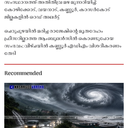
സംസ്ഥാനത്ത് അതിതീവ്ര മഴ മുന്നറിയിപ്പ്;
കോഴിക്കോട്, വയനാട്, കണ്ണൂർ, കാസർകോട്
ജില്ലകളിൽ റെഡ് അലർട്ട്
ചെറുപുഴയിൽ മരിച്ച രാജേഷിൻ്റെ മൃതദേഹം
ഫ്രീസറില്ലാത്ത ആംബുലൻസിൽ കൊണ്ടുപോയ
സംഭവം; വീഴ്ചയിൽ കണ്ണൂർ എഡിഎം വിശദീകരണം
തേടി
Recommended