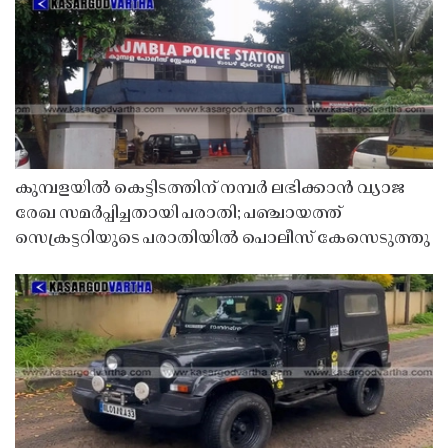
കുമ്പളയിൽ കെട്ടിടത്തിന് നമ്പർ ലഭിക്കാൻ വ്യാജ
രേഖ സമർപ്പിച്ചതായി പരാതി; പഞ്ചായത്ത്
സെക്രട്ടറിയുടെ പരാതിയിൽ പൊലീസ് കേസെടുത്തു