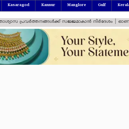
Kasaragod
Kannur
Manglore
Gulf
Keral