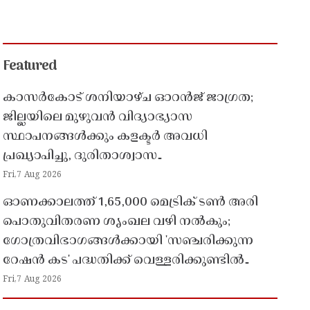
Featured
കാസർകോട് ശനിയാഴ്ച ഓറൻജ് ജാഗ്രത;
ജില്ലയിലെ മുഴുവൻ വിദ്യാഭ്യാസ
സ്ഥാപനങ്ങൾക്കും കളക്ടർ അവധി
പ്രഖ്യാപിച്ചു, ദുരിതാശ്വാസ
പ്രവർത്തനങ്ങൾക്ക് സജ്ജമാകാൻ നിർദേശം
Fri,7 Aug 2026
ഓണക്കാലത്ത് 1,65,000 മെട്രിക് ടൺ അരി
പൊതുവിതരണ ശൃംഖല വഴി നൽകും;
ഗോത്രവിഭാഗങ്ങൾക്കായി 'സഞ്ചരിക്കുന്ന
റേഷൻ കട' പദ്ധതിക്ക് വെള്ളരിക്കുണ്ടിൽ
തുടക്കം
Fri,7 Aug 2026