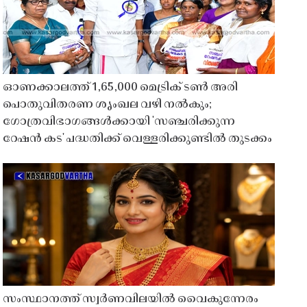
ഓണക്കാലത്ത് 1,65,000 മെട്രിക് ടൺ അരി
പൊതുവിതരണ ശൃംഖല വഴി നൽകും;
ഗോത്രവിഭാഗങ്ങൾക്കായി 'സഞ്ചരിക്കുന്ന
റേഷൻ കട' പദ്ധതിക്ക് വെള്ളരിക്കുണ്ടിൽ തുടക്കം
സംസ്ഥാനത്ത് സ്വർണവിലയിൽ വൈകുന്നേരം