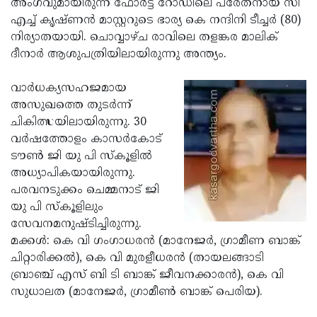
അംഗവുമായിരുന്ന ഫോര്‍ട്ട് റോഡിലെ പരേതനായ സി
Election
Maha
എച്ച് കൃഷ്ണന്‍ മാസ്റ്ററുടെ ഭാര്യ കെ നന്ദിനി ടീച്ചര്‍ (80)
Shivarathri
International
നിര്യാതയായി. ചൊവ്വാഴ്ച രാവിലെ തളങ്കര മാലിക്
ദീനാര്‍ ആശുപത്രിയിലായിരുന്നു അന്ത്യം.
Women's
Anti-
Day
Drug
Attukal
വാര്‍ധക്യസഹജമായ
അസുഖത്തെ തുടര്‍ന്ന്
Campaign
Pongala
Holi
ചികിത്സയിലായിരുന്നു. 30
2025
2025
IPL
വര്‍ഷത്തോളം കാസര്‍കോട്
ടൗണ്‍ ജി യു പി സ്‌കൂളില്‍
2025
Eid
അധ്യാപികയായിരുന്നു.
Al-
Waqf
പരവനടുക്കം ചെമ്മനാട് ജി
യു പി സ്‌കൂളിലും
Fitr
Bill
Vishu
സേവനമനുഷ്ടിച്ചിരുന്നു.
2025
Controversy
Festival
Good
മക്കള്‍: കെ വി ഗംഗാധരന്‍ (മാനേജര്‍, ഗ്രാമീണ ബാങ്ക്
ചിറ്റാരിക്കല്‍), കെ വി മുരളീധരന്‍ (തായലങ്ങാടി
2025
Friday
Easter
ബ്രാഞ്ച് എസ് ബി ടി ബാങ്ക് ജീവനക്കാരന്‍), കെ വി
Observance
Sunday
By-
സുധാലത (മാനേജര്‍, ഗ്രാമീണ്‍ ബാങ്ക് പെരിയ).
2025
2025
Election
Bihar