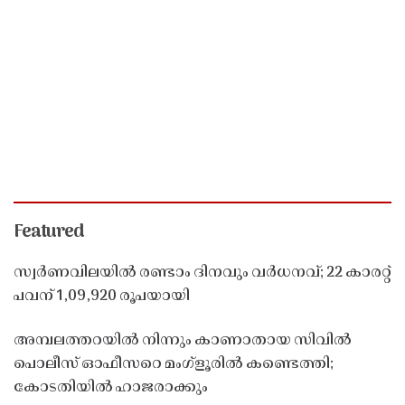
Featured
സ്വർണവിലയിൽ രണ്ടാം ദിനവും വർധനവ്; 22 കാരറ്റ്
പവന് 1,09,920 രൂപയായി
അമ്പലത്തറയിൽ നിന്നും കാണാതായ സിവിൽ
പൊലീസ് ഓഫീസറെ മംഗ്ളൂരിൽ കണ്ടെത്തി;
കോടതിയിൽ ഹാജരാക്കും