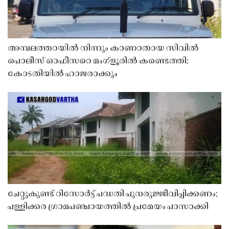
അമ്പലത്തറയിൽ നിന്നും കാണാതായ സിവിൽ
പൊലീസ് ഓഫീസറെ മംഗ്ളൂരിൽ കണ്ടെത്തി;
കോടതിയിൽ ഹാജരാക്കും
ചേറ്റുകുണ്ട് റിസോർട്ട് പദ്ധതി പുനരുജ്ജീവിപ്പിക്കണം;
പള്ളിക്കര ഗ്രാമപഞ്ചായത്തിൽ പ്രമേയം പാസാക്കി