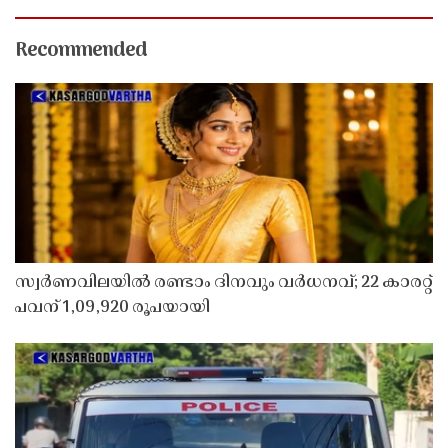
Recommended
സ്വർണവിലയിൽ രണ്ടാം ദിനവും വർധനവ്; 22 കാരറ്റ്
പവന് 1,09,920 രൂപയായി