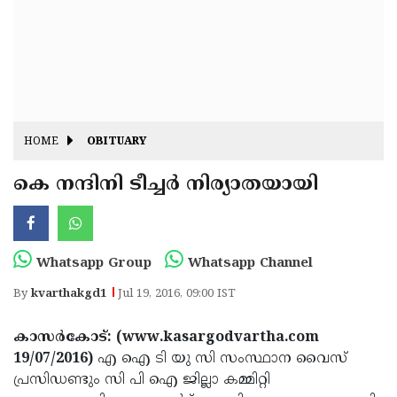
Fitr
May
Day
Eid
Al
Independence
Ad'ha
Day
Onam
HOME
OBITUARY
J&K
State
കെ നന്ദിനി ടീച്ചര്‍ നിര്യാതയായി
Haryana
Assembly
State
Diwali
Elections
Assembly
Christmas
Whatsapp Group
Whatsapp Channel
Elections
New-
By
kvarthakgd1
Jul 19, 2016, 09:00 IST
Year
Republic
കാസര്‍കോട്: (www.kasargodvartha.com
Day
Budget
19/07/2016)
എ ഐ ടി യു സി സംസ്ഥാന വൈസ്
Delhi
പ്രസിഡണ്ടും സി പി ഐ ജില്ലാ കമ്മിറ്റി