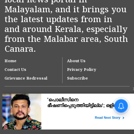
local news portal in
Malayalam, and it brings you
the latest updates from in
and around Kerala, especially
from the Malabar area, South
Canara.
Home
About Us
Contact Us
Privacy Policy
Grievance Redressal
Subscribe
'പൊലീസിനെ
ഭീഷണിപ്പെടുത്തിയിട്ടില്ല';
ഒളിവിൽ കഴിയവേ
വിശദീകരണവും
Copyright © 2007-
2026
Kasargodvartha
വെല്ലുവിളിയുമായി
അർജുൻ ആയങ്കി