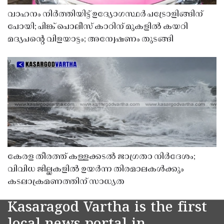
വാഹനം നിർത്തിയിട്ട് ഉദ്യോഗസ്ഥർ പട്രോളിങ്ങിന്
പോയി; പിങ്ക് പൊലീസ് കാറിന് മുകളിൽ കയറി
മദ്യപൻ്റെ വിളയാട്ടം; അന്വേഷണം തുടങ്ങി
കേരള തീരത്ത് കള്ളക്കടൽ ജാഗ്രതാ നിർദേശം;
വിവിധ ജില്ലകളിൽ ഉയർന്ന തിരമാലകൾക്കും
കടലാക്രമണത്തിന് സാധ്യത
Kasaragod Vartha is the first