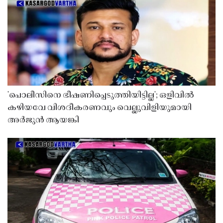
'പൊലീസിനെ ഭീഷണിപ്പെടുത്തിയിട്ടില്ല'; ഒളിവിൽ
കഴിയവേ വിശദീകരണവും വെല്ലുവിളിയുമായി
അർജുൻ ആയങ്കി