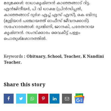
മരുമക്കള്‍: രാധാകൃഷ്ണന്‍ കാഞ്ഞങ്ങാട് റിട്ട.
Updates
Assembly
Kerala
എന്‍ജിനീയര്‍, പി വി ധാക്ഷ (പ്രിന്‍സിപ്പല്‍,
കാഞ്ഞങ്ങാട് ദുര്‍ഗ എച്ച് എസ് എസ്), കെ ബിന്ദു
Polls
Local
Look
(മുളിയാര്‍ പഞ്ചായത്ത് ഓഫീസ് ജീവനക്കാരി).
Body
Back
സഹോദരങ്ങള്‍: രുഗ്മിണി, ജാനകി, പരേതനായ
Election
കൃഷ്ണന്‍. സംസ്‌ക്കാരം വൈകീട്ട് പള്ളം
2025
പൊതുശ്മശാനത്തില്‍.
Keywords
: Obituary, School, Teacher, K Nandini
Teacher.
Share this story