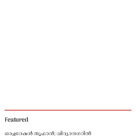
Featured
ഓപ്പറേഷൻ തൂഫാൻ; വിദ്യാനഗറിൽ