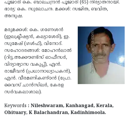
Election
പൂജാരി കെ. ബാലചന്ദ്രന്‍ പൂജാരി (65) നിര്യാതനായി.
Maha
ഭാര്യ: കെ. സുലോചന. മക്കള്‍: സജിത, ബവിത,
Shivarathri
International
അനുഷ.
Women's
Anti-
മരുമക്കള്‍: കെ. ഗണേശന്‍
Day
Drug
Attukal
(ഇലക്ട്രീഷ്യന്‍, കല്യാശേരി), ഇ.
Campaign
Pongala
സുമേഷ് (ഗള്‍ഫ്), വിനോദ്.
Holi
സഹോദരങ്ങള്‍: മോഹന്‍ലാല്‍
2025
2025
IPL
(റിട്ട.അക്കൗണ്ട്‌സ് ഓഫീസര്‍,
2025
വിദ്യാഭ്യാസ വകുപ്പ്), എന്‍.
Eid
രാജീവന്‍ (പ്രധാനാധ്യാപകന്‍),
Al-
Waqf
എന്‍. വീരമണികണ്ഠന്‍ (പ്രോ.
Fitr
Bill
വൈസ് ചാന്‍സിലര്‍, കേരള
Vishu
സര്‍വകലാശാല).
2025
Controversy
Festival
Good
2025
Friday
Keywords
: Nileshwaram, Kanhangad, Kerala,
Easter
Obituary, K Balachandran, Kadinhimoola.
Observance
Sunday
By-
2025
2025
Election
Bihar