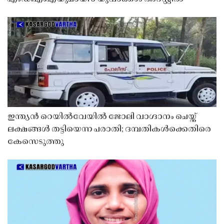
ഇന്ത്യൻ റെയിൽവേയിൽ ജോലി വാഗ്ദാനം ചെയ്ത്
ലക്ഷങ്ങൾ തട്ടിയെന്ന പരാതി; ദമ്പതികൾക്കെതിരെ
കേസെടുത്തു