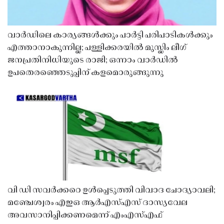
വാർഡിലെ കാര്യങ്ങൾക്കും പാർട്ടി പരിപാടികൾക്കും
എത്താനാകുന്നില്ല; പള്ളിക്കരയിൽ മുസ്ലിം ലീഗ്
ജനപ്രതിനിധിയുടെ രാജി; ഒന്നാം വാർഡിൽ
ഉപതെരഞ്ഞെടുപ്പിന് കളമൊരുങ്ങുന്നു
വി ഡി സവർക്കറെ ഉൾപ്പെടുത്തി വിവാദ ചോദ്യാവലി;
മഞ്ചേശ്വരം എഇഒ ആർഎസ്എസ് ദാസ്യവേല
അവസാനിപ്പിക്കണമെന്ന് എംഎസ്എഫ്