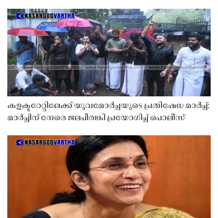
കളക്ടറേറ്റിലേക്ക് യുവമോർച്ചയുടെ പ്രതിഷേധ മാർച്ച്;
മാർച്ചിന് നേരെ ജലപീരങ്കി പ്രയോഗിച്ച് പൊലീസ്