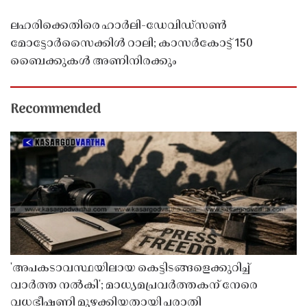
ലഹരിക്കെതിരെ ഹാർലി-ഡേവിഡ്‌സൺ
മോട്ടോർസൈക്കിൾ റാലി; കാസർകോട്ട് 150
ബൈക്കുകൾ അണിനിരക്കും
Recommended
'അപകടാവസ്ഥയിലായ കെട്ടിടങ്ങളെക്കുറിച്ച്
വാർത്ത നൽകി'; മാധ്യമപ്രവർത്തകന് നേരെ
വധഭീഷണി മുഴക്കിയതായി പരാതി