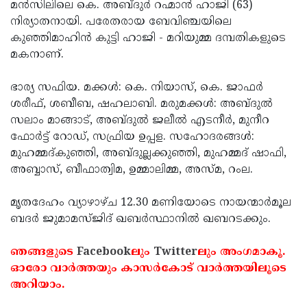
Election
മന്‍സിലിലെ കെ. അബ്ദുര്‍ റഹ്മാന്‍ ഹാജി (63)
Maha
നിര്യാതനായി. പരേതരായ ബേവിഞ്ചയിലെ
Shivarathri
International
കുഞ്ഞിമാഹിന്‍ കുട്ടി ഹാജി - മറിയുമ്മ ദമ്പതികളുടെ
Women's
മകനാണ്.
Anti-
Day
Drug
Attukal
ഭാര്യ സഫിയ. മക്കള്‍: കെ. നിയാസ്, കെ. ജാഫര്‍
Campaign
Pongala
ശരീഫ്, ശബീബ, ഷഹലാബി. മരുമക്കള്‍: അബ്ദുല്‍
Holi
സലാം മാങ്ങാട്, അബ്ദുല്‍ ജലീല്‍ എടനീര്‍, മുനീറ
2025
2025
IPL
ഫോര്‍ട്ട് റോഡ്, സഫ്രിയ ഉപ്പള. സഹോദരങ്ങള്‍:
2025
മുഹമ്മദ്കുഞ്ഞി, അബ്ദുല്ലക്കുഞ്ഞി, മുഹമ്മദ് ഷാഫി,
Eid
അബ്ബാസ്, ബീഫാത്വിമ, ഉമ്മാലിമ്മ, അസ്മ, റംല.
Al-
Waqf
Fitr
Bill
മൃതദേഹം വ്യാഴാഴ്ച 12.30 മണിയോടെ നായന്മാര്‍മൂല
Vishu
ബദര്‍ ജുമാമസ്ജിദ് ഖബര്‍സ്ഥാനില്‍ ഖബറടക്കും.
2025
Controversy
Festival
Good
2025
Friday
ഞങ്ങളുടെ
Facebook
ലും
Twitter
ലും അംഗമാകൂ.
Easter
ഓരോ വാര്‍ത്തയും കാസര്‍കോട് വാര്‍ത്തയിലൂടെ
Observance
Sunday
By-
അറിയാം.
2025
2025
Election
Bihar