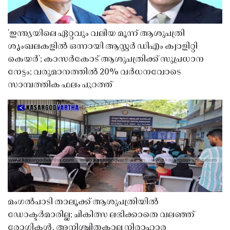
'ഇന്ത്യയിലെ ഏറ്റവും വലിയ മൂന്ന് ആശുപത്രി
ശൃംഖലകളിൽ ഒന്നായി ആസ്റ്റർ ഡിഎം ക്വാളിറ്റി
കെയർ'; കാസർകോട് ആശുപത്രിക്ക് സുപ്രധാന
നേട്ടം; വരുമാനത്തിൽ 20% വർധനവോടെ
സാമ്പത്തിക ഫലം പുറത്ത്
മംഗൽപാടി താലൂക്ക് ആശുപത്രിയിൽ
ഡോക്ടർമാരില്ല; ചികിത്സ ലഭിക്കാതെ വലഞ്ഞ്
രോഗികൾ, അനിശ്ചിതകാല നിരാഹാര