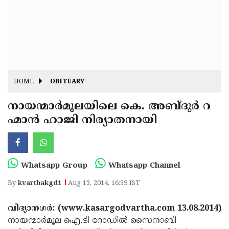
Fitr
May
Day
Eid
Al
Independence
Ad'ha
Day
Onam
HOME
OBITUARY
J&K
State
നായന്മാര്‍മൂലയിലെ കെ. അബ്ദുര്‍ റ
Haryana
ഹ്മാന്‍ ഹാജി നിര്യാതനായി
Assembly
State
Diwali
Elections
Assembly
Christmas
Elections
New-
Whatsapp Group
Whatsapp Channel
Year
Republic
By
kvarthakgd1
Aug 13, 2014, 16:59 IST
Day
Budget
വിദ്യാനഗര്‍: (www.kasargodvartha.com 13.08.2014)
Delhi
നായന്മാര്‍മൂല ഐ.ടി റോഡില്‍ സൈനാബി