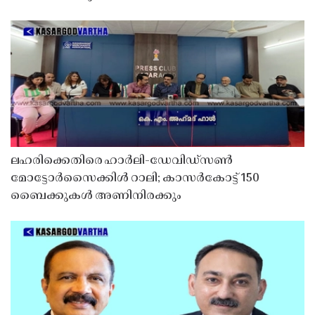
ലഹരിക്കെതിരെ ഹാർലി-ഡേവിഡ്‌സൺ
മോട്ടോർസൈക്കിൾ റാലി; കാസർകോട്ട് 150
ബൈക്കുകൾ അണിനിരക്കും