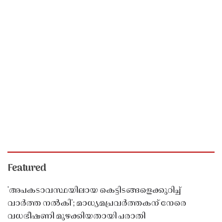
Featured
'അപകടാവസ്ഥയിലായ കെട്ടിടങ്ങളെക്കുറിച്ച്
വാർത്ത നൽകി'; മാധ്യമപ്രവർത്തകന് നേരെ
വധഭീഷണി മുഴക്കിയതായി പരാതി