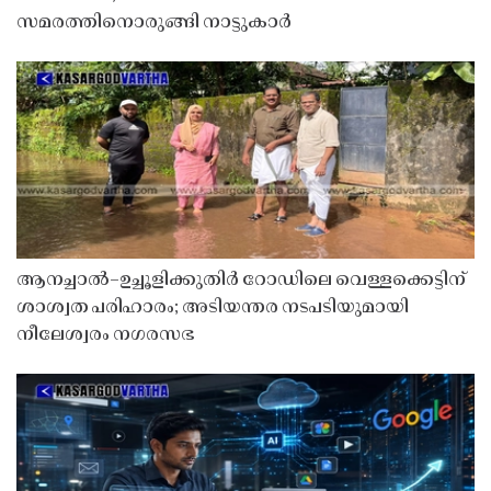
സമരത്തിനൊരുങ്ങി നാട്ടുകാർ
ആനച്ചാൽ–ഉച്ചൂളിക്കുതിർ റോഡിലെ വെള്ളക്കെട്ടിന്
ശാശ്വത പരിഹാരം; അടിയന്തര നടപടിയുമായി
നീലേശ്വരം നഗരസഭ