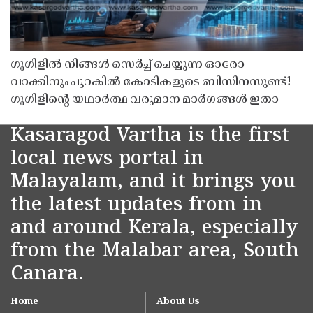
ഗൂഗിളിൽ നിങ്ങൾ സെർച്ച് ചെയ്യുന്ന ഓരോ
വാക്കിനും പുറകിൽ കോടികളുടെ ബിസിനസുണ്ട്!
ഗൂഗിളിന്റെ യഥാർത്ഥ വരുമാന മാർഗങ്ങൾ ഇതാ
Kasaragod Vartha is the first
local news portal in
Malayalam, and it brings you
the latest updates from in
and around Kerala, especially
from the Malabar area, South
Canara.
Home
About Us