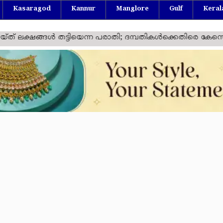
Kasaragod
Kannur
Manglore
Gulf
Keral