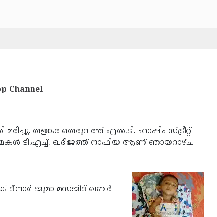
p Channel
ച്ചു. തളങ്കര തെരുവത്ത് എല്‍.ടി. ഹാഷിം സ്ട്രീറ്റ്
ള്‍ ടി.എച്ച്. ഖദീജത്ത് നാഫിയ ആണ് ഞായറാഴ്ച
 ദീനാര്‍ ജുമാ മസ്ജിദ് ഖബര്‍