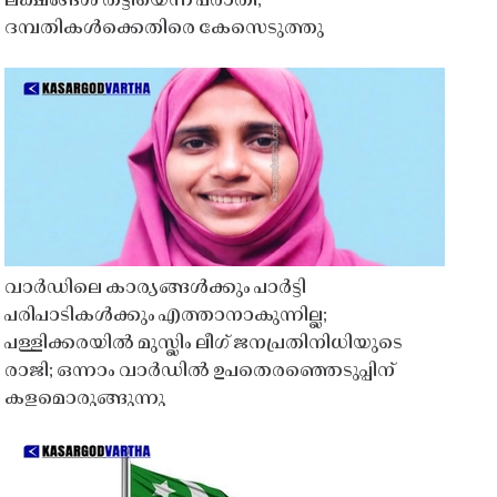
ലക്ഷങ്ങൾ തട്ടിയെന്ന പരാതി;
ദമ്പതികൾക്കെതിരെ കേസെടുത്തു
വാർഡിലെ കാര്യങ്ങൾക്കും പാർട്ടി
പരിപാടികൾക്കും എത്താനാകുന്നില്ല;
പള്ളിക്കരയിൽ മുസ്ലിം ലീഗ് ജനപ്രതിനിധിയുടെ
രാജി; ഒന്നാം വാർഡിൽ ഉപതെരഞ്ഞെടുപ്പിന്
കളമൊരുങ്ങുന്നു