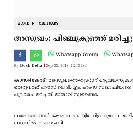
HOME
OBITUARY
അസുഖം: പിഞ്ചുകുഞ്ഞ് മരിച്ചു
Whatsapp Group
Whatsap
By
Desk Delta
Sep 23, 2013, 12:50 IST
കാസര്‍കോട്:
അസുഖത്തെതുടര്‍ന്ന് ഒരുവയസുകാരി മരി
തെരുവത്ത് ഹൗസിലെ ടി.എം. ഹംസ സഖാഫിയുടെ മക
പുലര്‍ചെ മരിച്ചത്. മാതാവ് സുബൈദ.
സഹോദരങ്ങള്‍: ജൗഹറ, ഫാത്വിമ, റിളാ റുമാന. മാലിക്
സ്ഥാനില്‍ കബറടക്കി.