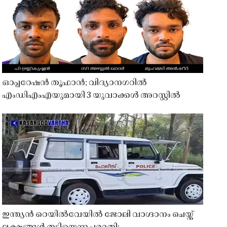
ഓപ്പറേഷൻ തൂഫാൻ; വിദ്യാനഗറിൽ
എംഡിഎംഎയുമായി 3 യുവാക്കൾ അറസ്റ്റിൽ
ഇന്ത്യൻ റെയിൽവേയിൽ ജോലി വാഗ്ദാനം ചെയ്ത്