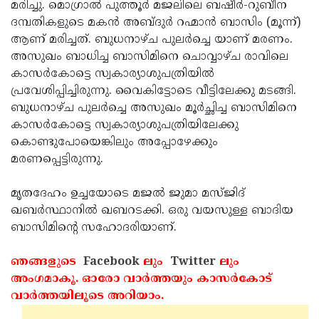
Election
മരിച്ചു. മൊഗ്രാല്‍ പുത്തൂര്‍ മജലിലെ ബഷീര്‍-റുബീന
Maha
ദമ്പതികളുടെ മകന്‍ അബ്ദുര്‍ റഹ്മാന്‍ ബാസിം (മൂന്ന്)
Shivarathri
International
ആണ് മരിച്ചത്. ബുധനാഴ്ച പുലര്‍ച്ചെ യാണ് മരണം.
Women's
അസുഖം ബാധിച്ച ബാസിമിനെ ചൊവ്വാഴ്ച രാവിലെ
Anti-
കാസര്‍കോട്ടെ സ്വകാര്യാശുപത്രിയില്‍
Day
Drug
Attukal
പ്രവേശിപ്പിച്ചിരുന്നു. വൈകിട്ടോടെ വീട്ടിലേക്കു മടങ്ങി.
Campaign
Pongala
ബുധനാഴ്ച പുലര്‍ച്ചെ അസുഖം മൂര്‍ച്ഛിച്ച ബാസിമിനെ
Holi
കാസര്‍കോട്ടെ സ്വകാര്യാശുപത്രിയിലേക്കു
2025
2025
IPL
കൊണ്ടുപോയെങ്കിലും അപ്പോഴേക്കും
2025
മരണപ്പെട്ടിരുന്നു.
Eid
Al-
Waqf
മൃതദേഹം ഉച്ചയോടെ മജല്‍ ജുമാ മസ്ജിദ്
Fitr
Bill
ഖബര്‍സ്ഥാനില്‍ ഖബറടക്കി. ഒരു വയസുള്ള ബാദിയ
Vishu
ബാസിമിന്റെ സഹോദരിയാണ്.
2025
Controversy
Festival
Good
2025
Friday
ഞങ്ങളുടെ
Facebook
ലും
Twitter
ലും
Easter
അംഗമാകൂ. ഓരോ വാര്‍ത്തയും കാസര്‍കോട്
Observance
Sunday
By-
വാര്‍ത്തയിലൂടെ അറിയാം.
2025
2025
Election
Bihar