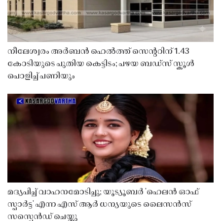
നീലേശ്വരം അർബൻ ഹെൽത്ത് സെൻ്ററിന് 1.43
കോടിയുടെ പുതിയ കെട്ടിടം; പഴയ ബഡ്സ് സ്കൂൾ
പൊളിച്ച് പണിയും
മദ്യപിച്ച് വാഹനമോടിച്ചു; യൂട്യൂബർ 'ഹെലൻ ഓഫ്
സ്പാർട്ട' എന്ന എസ് ആർ ധന്യയുടെ ലൈസൻസ്
സസ്പെൻഡ് ചെയ്തു ​​​​​​​