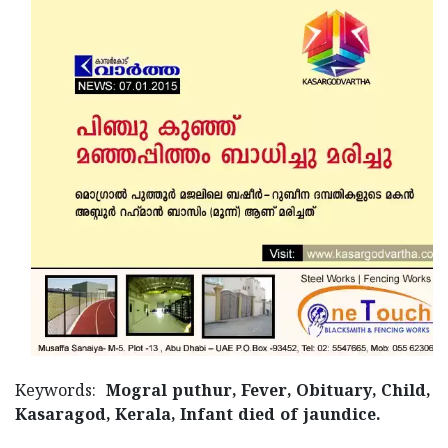
Updates
Assembly
Kerala
Polls
Local
Look
Body
Back
Election
2025
Keywords:
Mogral puthur, Fever, Obituary, Child,
Kasaragod, Kerala, Infant died of jaundice.