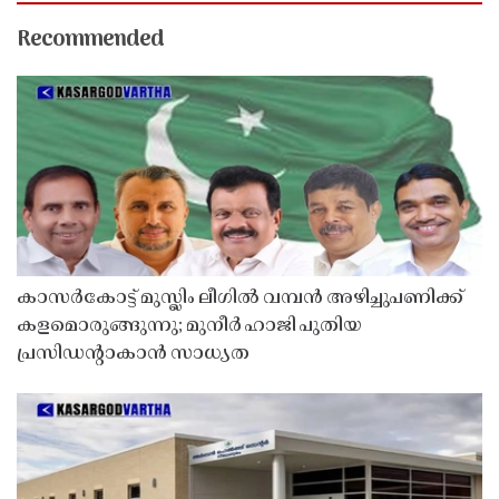
Recommended
കാസർകോട്ട് മുസ്ലിം ലീഗിൽ വമ്പൻ അഴിച്ചുപണിക്ക്
കളമൊരുങ്ങുന്നു; മുനീർ ഹാജി പുതിയ
പ്രസിഡൻ്റാകാൻ സാധ്യത