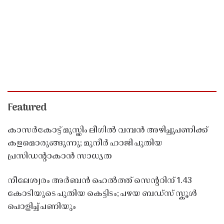
Featured
കാസർകോട്ട് മുസ്ലിം ലീഗിൽ വമ്പൻ അഴിച്ചുപണിക്ക്
കളമൊരുങ്ങുന്നു; മുനീർ ഹാജി പുതിയ
പ്രസിഡൻ്റാകാൻ സാധ്യത
നീലേശ്വരം അർബൻ ഹെൽത്ത് സെൻ്ററിന് 1.43
കോടിയുടെ പുതിയ കെട്ടിടം; പഴയ ബഡ്സ് സ്കൂൾ
പൊളിച്ച് പണിയും