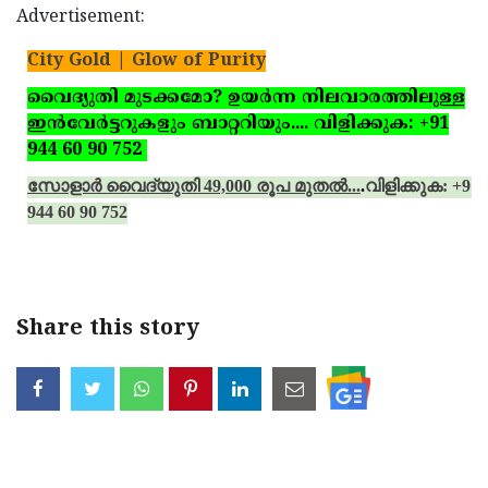
Advertisement:
City Gold | Glow of Purity
വൈദ്യുതി മുടക്കമോ? ഉയര്‍ന്ന നിലവാരത്തിലുള്ള
ഇന്‍വേര്‍ട്ടറുകളും ബാറ്ററിയും.... വിളിക്കുക: +91
944 60 90 752
സോളാര്‍ വൈദ്യുതി 49,000 രൂപ മുതല്‍...
.
വിളിക്കുക: +91
944 60 90 752
Share this story