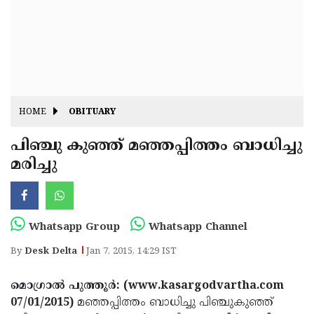
Fitr
May
Day
Eid
Al
Independence
Ad'ha
Day
Onam
HOME
OBITUARY
J&K
State
പിഞ്ചു കുഞ്ഞ് മഞ്ഞപ്പിത്തം ബാധിച്ചു
Haryana
മരിച്ചു
Assembly
State
Diwali
Elections
Assembly
Christmas
Elections
New-
Whatsapp Group
Whatsapp Channel
Year
Republic
By
Desk Delta
Jan 7, 2015, 14:29 IST
Day
Budget
മൊഗ്രാല്‍ പുത്തൂര്‍: (www.kasargodvartha.com
Delhi
07/01/2015)
മഞ്ഞപ്പിത്തം ബാധിച്ചു പിഞ്ചുകുഞ്ഞ്