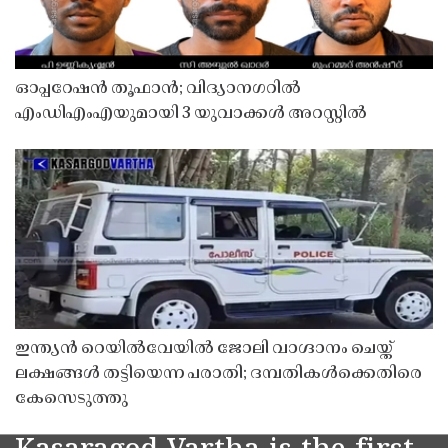
ഓപ്പറേഷൻ തൂഫാൻ; വിദ്യാനഗറിൽ
എംഡിഎംഎയുമായി 3 യുവാക്കൾ അറസ്റ്റിൽ
ഇന്ത്യൻ റെയിൽവേയിൽ ജോലി വാഗ്ദാനം ചെയ്ത്
ലക്ഷങ്ങൾ തട്ടിയെന്ന പരാതി; ദമ്പതികൾക്കെതിരെ
കേസെടുത്തു