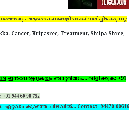
ുംബത്തെയും ആരോപണങ്ങളിലേക്ക് വലിച്ചിഴക്കുന്നു:
ka, Cancer, Kripasree, Treatment, Shilpa Shree,
ഇന്‍വേര്‍ട്ടറുകളും ബാറ്ററിയും.... വിളിക്കുക: +91
: +91 944 60 90 752
സ ഏറ്റവും കുറഞ്ഞ ചിലവില്‍... Contact: 94470 00616,