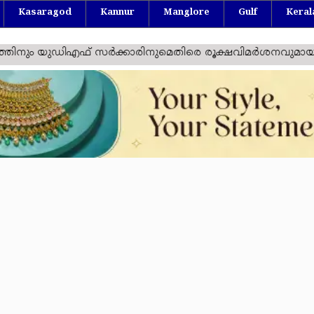
Kasaragod
Kannur
Manglore
Gulf
Keral