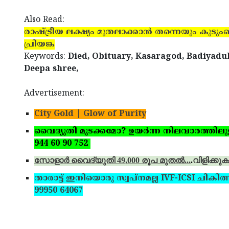
Also Read:
രാഷ്ട്രീയ ലക്ഷ്യം മുതലാക്കാന്‍ തന്നെയും കുട
പ്രിയങ്ക
Keywords:
Died, Obituary, Kasaragod, Badiyaduk
Deepa shree,
Advertisement:
City Gold | Glow of Purity
വൈദ്യുതി മുടക്കമോ? ഉയര്‍ന്ന നിലവാരത്തിലുള്ള 
944 60 90 752
സോളാര്‍ വൈദ്യുതി 49,000 രൂപ മുതല്‍...
.
വിളിക്കുക
താരാട്ട് ഇനിയൊരു സ്വപ്‌നമല്ല IVF-ICSI ചികിത്
99950 64067