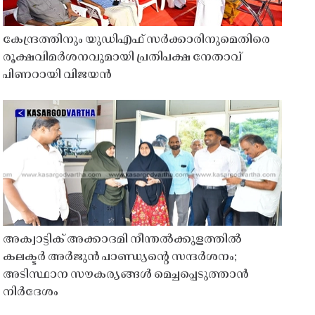
കേന്ദ്രത്തിനും യുഡിഎഫ് സർക്കാരിനുമെതിരെ
രൂക്ഷവിമർശനവുമായി പ്രതിപക്ഷ നേതാവ്
പിണറായി വിജയൻ
അക്വാട്ടിക് അക്കാദമി നീന്തൽക്കുളത്തിൽ
കലക്ടർ അർജുൻ പാണ്ഡ്യൻ്റെ സന്ദർശനം;
അടിസ്ഥാന സൗകര്യങ്ങൾ മെച്ചപ്പെടുത്താൻ
നിർദേശം