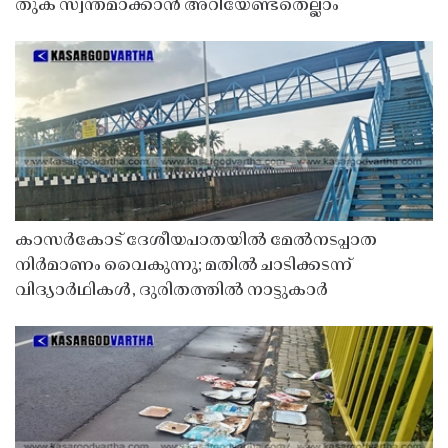
തുക സ്വന്തമാക്കാൻ അറിയേണ്ടതെല്ലാം
കാസർകോട് ദേശീയപാതയിൽ മേൽനടപ്പാത
നിർമാണം വൈകുന്നു; മതിൽ ചാടിക്കടന്ന്
വിദ്യാർഥികൾ, ദുരിതത്തിൽ നാട്ടുകാർ