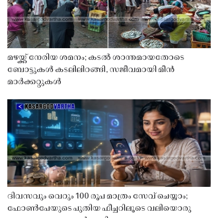
മഴയ്ക്ക് നേരിയ ശമനം; കടൽ ശാന്തമായതോടെ
ബോട്ടുകൾ കടലിലിറങ്ങി, സജീവമായി മീൻ
മാർക്കറ്റുകൾ
ദിവസവും വെറും 100 രൂപ മാത്രം സേവ് ചെയ്യാം;
ഫോൺപേയുടെ പുതിയ ഫീച്ചറിലൂടെ വലിയൊരു