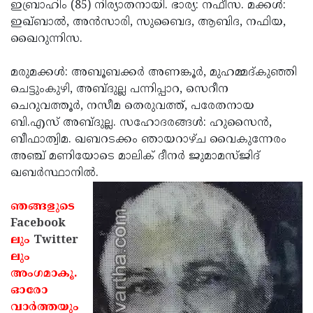
Election
ഇബ്രാഹിം (85) നിര്യാതനായി. ഭാര്യ: നഫീസ. മക്കള്‍:
Maha
ഇഖ്ബാല്‍, അന്‍സാരി, സുബൈദ, ആബിദ, നഫിയ,
Shivarathri
International
ഖൈറുന്നിസ.
Women's
Anti-
മരുമക്കള്‍: അബൂബക്കര്‍ അണങ്കൂര്‍, മുഹമ്മദ്കുഞ്ഞി
Day
Drug
Attukal
ചെട്ടുംകുഴി, അബ്ദുല്ല പന്നിപ്പാറ, സെറീന
Campaign
Pongala
ചെറുവത്തൂര്‍, നസീമ തെരുവത്ത്, പരേതനായ
Holi
ബി.എസ് അബ്ദുല്ല. സഹോദരങ്ങള്‍: ഹുസൈന്‍,
2025
2025
IPL
ബീഫാത്വിമ. ഖബറടക്കം ഞായറാഴ്ച വൈകുന്നേരം
2025
അഞ്ച് മണിയോടെ മാലിക് ദീനര്‍ ജുമാമസ്ജിദ്
Eid
ഖബര്‍സ്ഥാനില്‍.
Al-
Waqf
Fitr
Bill
ഞങ്ങളുടെ
Vishu
Facebook
2025
Controversy
Festival
Good
ലും
Twitter
2025
Friday
ലും
Easter
അംഗമാകൂ.
Observance
Sunday
By-
ഓരോ
2025
2025
Election
വാര്‍ത്തയും
Bihar