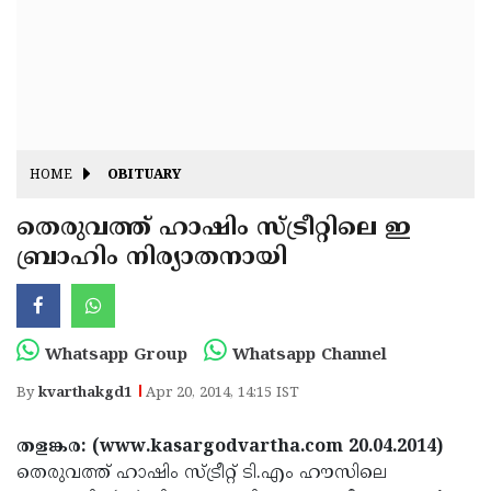
Fitr
May
Day
Eid
Al
Independence
Ad'ha
Day
Onam
HOME
OBITUARY
J&K
State
തെരുവത്ത് ഹാഷിം സ്ട്രീറ്റിലെ ഇ
Haryana
ബ്രാഹിം നിര്യാതനായി
Assembly
State
Diwali
Elections
Assembly
Christmas
Elections
New-
Whatsapp Group
Whatsapp Channel
Year
Republic
By
kvarthakgd1
Apr 20, 2014, 14:15 IST
Day
Budget
തളങ്കര: (www.kasargodvartha.com 20.04.2014)
Delhi
തെരുവത്ത് ഹാഷിം സ്ട്രീറ്റ് ടി.എം ഹൗസിലെ