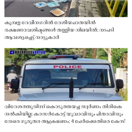
കുമ്പള ദേവീനഗറിൽ ദേശീയപാതയിൽ
ഭക്ഷണാവശിഷ്ടങ്ങൾ തള്ളിയ നിലയിൽ; നടപടി
ആവശ്യപ്പെട്ട് നാട്ടുകാർ
വിദേശത്തുനിന്ന് കൊടുത്തയച്ച സ്വർണം തിരികെ
നൽകിയില്ല; കാസർകോട്ട് യുവാവിനും പിതാവിനും
നേരെ ഗുരുതര ആക്രമണം; 4 പേർക്കെതിരെ കേസ്