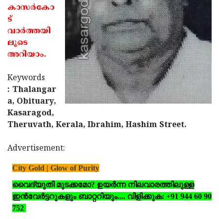
കാസര്‍കോ
Updates
Assembly
Kerala
ട്
Polls
Local
വാര്‍ത്തയി
Look
ലൂടെ
Body
Back
അറിയാം.
Election
2025
Keywords
: Thalangar
a, Obituary,
Kasaragod,
Theruvath, Kerala, Ibrahim, Hashim Street.
Advertisement:
City Gold | Glow of Purity
വൈദ്യുതി മുടക്കമോ? ഉയര്‍ന്ന നിലവാരത്തിലുള്ള
ഇന്‍വേര്‍ട്ടറുകളും ബാറ്ററിയും.... വിളിക്കുക: +91 944 60 90
752