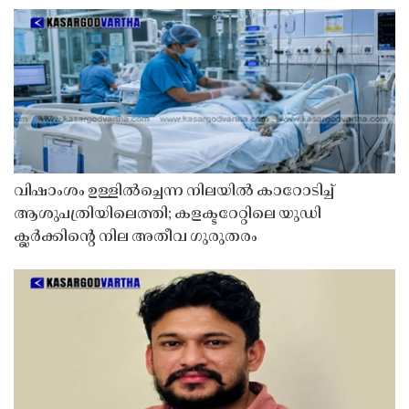
വിഷാംശം ഉള്ളിൽച്ചെന്ന നിലയിൽ കാറോടിച്ച്
ആശുപത്രിയിലെത്തി; കളക്ടറേറ്റിലെ യുഡി
ക്ലർക്കിൻ്റെ നില അതീവ ഗുരുതരം