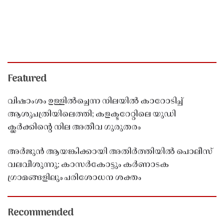
Featured
വിഷാംശം ഉള്ളിൽച്ചെന്ന നിലയിൽ കാറോടിച്ച്
ആശുപത്രിയിലെത്തി; കളക്ടറേറ്റിലെ യുഡി
ക്ലർക്കിൻ്റെ നില അതീവ ഗുരുതരം
അർജുൻ ആയങ്കിക്കായി അതിർത്തിയിൽ പൊലീസ്
വലവീശുന്നു; കാസർകോട്ടും കർണാടക
ഗ്രാമങ്ങളിലും പരിശോധന ശക്തം
Recommended