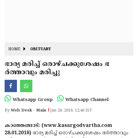
Fitr
May
Day
Eid
Al
Independence
Ad'ha
Day
Onam
HOME
OBITUARY
J&K
State
ഭാര്യ മരിച്ച് ഒരാഴ്ചക്കുശേഷം ഭ
Haryana
ര്‍ത്താവും മരിച്ചു
Assembly
State
Diwali
Elections
Assembly
Christmas
Elections
New-
Whatsapp Group
Whatsapp Channel
Year
Republic
By
Web Desk - Main
Jan 28, 2018, 12:46 IST
Day
Budget
കാഞ്ഞങ്ങാട്: (www.kasargodvartha.com
Delhi
28.01.2018)
ഭാര്യ മരിച്ച് ഒരാഴ്ചക്കുശേഷം ഭര്‍ത്താവും