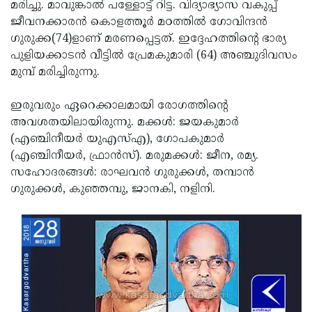
Election
മരിച്ചു. മാവുങ്കാല്‍ പള്ളോട്ട് റിട്ട. വിദ്യാഭ്യാസ വകുപ്പ്
Maha
ജീവനക്കാരന്‍ കൊളത്തൂര്‍ മഠത്തില്‍ ഗോവിന്ദന്‍
Shivarathri
International
ഗുരുക്ക(74)ളാണ് മരണപ്പെട്ടത്. ഇദ്ദേഹത്തിന്റെ ഭാര്യ
Women's
പുളിയക്കാടന്‍ വീട്ടില്‍ പ്രേമകുമാരി (64) അഞ്ചുദിവസം
Anti-
മുമ്പ് മരിച്ചിരുന്നു.
Day
Drug
Attukal
Campaign
Pongala
ഇരുവരും ഏറെക്കാലമായി രോഗത്തിന്റെ
Holi
അവശതയിലായിരുന്നു. മക്കള്‍: ജയകുമാര്‍
2025
2025
IPL
(എഞ്ചിനീയര്‍ യുഎസ്എ), ഗോപകുമാര്‍
2025
(എഞ്ചിനീയര്‍, ഫ്രാന്‍സ്). മരുമക്കള്‍: ജീന, രമ്യ.
Eid
സഹോദരങ്ങള്‍: രാഘവന്‍ ഗുരുക്കള്‍, തമ്പാന്‍
Al-
Waqf
ഗുരുക്കള്‍, കുഞ്ഞമ്പു, ജാനകി, നളിനി.
Fitr
Bill
Vishu
2025
Controversy
Festival
Good
2025
Friday
Easter
Observance
Sunday
By-
2025
2025
Election
Bihar