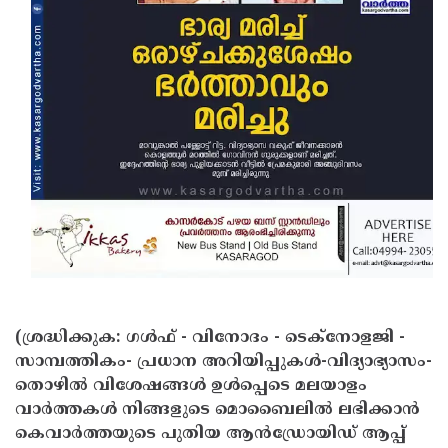
Updates
Assembly
Kerala
Polls
Local
Look
Body
Back
Election
2025
(ശ്രദ്ധിക്കുക: ഗൾഫ് - വിനോദം - ടെക്നോളജി -
സാമ്പത്തികം- പ്രധാന അറിയിപ്പുകൾ-വിദ്യാഭ്യാസം-
തൊഴിൽ വിശേഷങ്ങൾ ഉൾപ്പെടെ മലയാളം
വാർത്തകൾ നിങ്ങളുടെ മൊബൈലിൽ ലഭിക്കാൻ
കെവാർത്തയുടെ പുതിയ ആൻഡ്രോയിഡ് ആപ്പ്