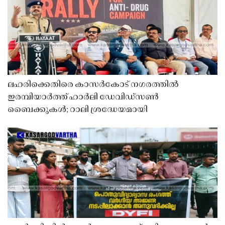
ലഹരിക്കെതിരെ കാസർകോട് നഗരത്തിൽ
ഇരമ്പിയാർത്ത് ഹാർലി ഡേവിഡ്‌സൺ
ബൈക്കുകൾ; റാലി ശ്രദ്ധേയമായി