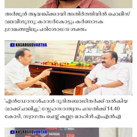
അർജുൻ ആയങ്കിക്കായി അതിർത്തിയിൽ പൊലീസ്
വലവീശുന്നു; കാസർകോട്ടും കർണാടക
ഗ്രാമങ്ങളിലും പരിശോധന ശക്തം
‘എൻഡോസൾഫാൻ ദുരിതബാധിതർക്ക് നൽകിയ
വാക്ക് പാലിച്ചു’; സ്നേഹസാന്ത്വനം പദ്ധതിക്ക് 14.40
കോടി, സ്വാഗതം ചെയ്ത് കല്ലട്ര മാഹിൻ എംഎൽഎ