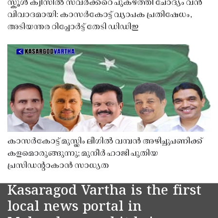
സ്കൂൾ ക്വിസിൽ സവർക്കറെ പുകഴ്ത്തി ചോദ്യം വൻ
വിവാദമായി: കാസർകോട്ട് വ്യാപക പ്രതിഷേധം,
അടിയന്തര റിപ്പോർട്ട് തേടി ഡിഡിഇ
കാസർകോട്ട് മുസ്ലിം ലീഗിൽ വമ്പൻ അഴിച്ചുപണിക്ക്
കളമൊരുങ്ങുന്നു; മുനീർ ഹാജി പുതിയ
പ്രസിഡൻ്റാകാൻ സാധ്യത
Kasaragod Vartha is the first
local news portal in