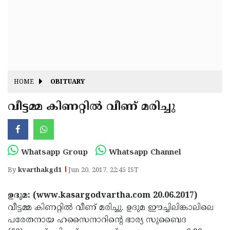
Fitr
May
Day
Eid
Al
Independence
Ad'ha
Day
Onam
HOME
OBITUARY
J&K
State
വീട്ടമ്മ കിണറ്റില്‍ വീണ് മരിച്ചു
Haryana
Assembly
State
Diwali
Elections
Assembly
Christmas
Whatsapp Group
Whatsapp Channel
Elections
New-
By
kvarthakgd1
Jun 20, 2017, 22:45 IST
Year
Republic
ഉദുമ: (www.kasargodvartha.com 20.06.2017)
Day
Budget
വീട്ടമ്മ കിണറ്റില്‍ വീണ് മരിച്ചു. ഉദുമ ഈച്ചിലിങ്കാലിലെ
Delhi
പരേതനായ ഹസൈനാറിന്റെ ഭാര്യ സുബൈദ