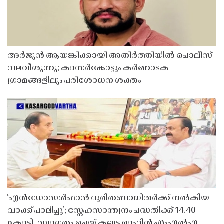
അർജുൻ ആയങ്കിക്കായി അതിർത്തിയിൽ പൊലീസ്
വലവീശുന്നു; കാസർകോട്ടും കർണാടക
ഗ്രാമങ്ങളിലും പരിശോധന ശക്തം
‘എൻഡോസൾഫാൻ ദുരിതബാധിതർക്ക് നൽകിയ
വാക്ക് പാലിച്ചു’; സ്നേഹസാന്ത്വനം പദ്ധതിക്ക് 14.40
കോടി, സ്വാഗതം ചെയ്ത് കല്ലട്ര മാഹിൻ എംഎൽഎ