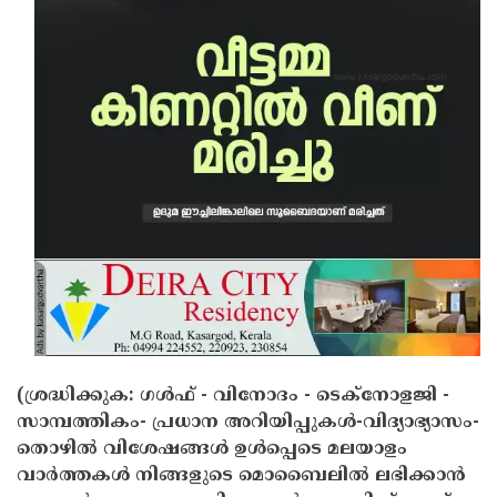
Updates
Assembly
Kerala
Polls
Local
Look
Body
Back
Election
2025
(ശ്രദ്ധിക്കുക: ഗൾഫ് - വിനോദം - ടെക്നോളജി -
സാമ്പത്തികം- പ്രധാന അറിയിപ്പുകൾ-വിദ്യാഭ്യാസം-
തൊഴിൽ വിശേഷങ്ങൾ ഉൾപ്പെടെ മലയാളം
വാർത്തകൾ നിങ്ങളുടെ മൊബൈലിൽ ലഭിക്കാൻ