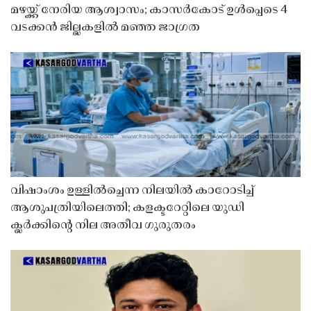
മഴയ്ക്ക് നേരിയ ആശ്വാസം; കാസർകോട് ഉൾപ്പെടെ 4
വടക്കൻ ജില്ലകളിൽ മഞ്ഞ ജാഗ്രത
വിഷാംശം ഉള്ളിൽച്ചെന്ന നിലയിൽ കാറോടിച്ച്
ആശുപത്രിയിലെത്തി; കളക്ടറേറ്റിലെ യുഡി
ക്ലർക്കിൻ്റെ നില അതീവ ഗുരുതരം