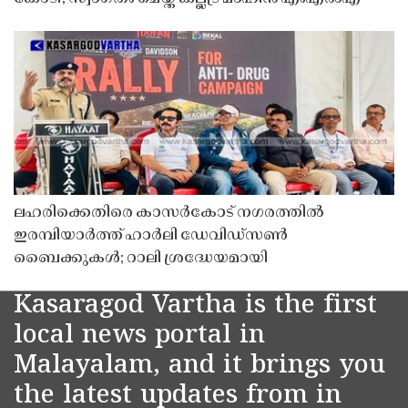
ലഹരിക്കെതിരെ കാസർകോട് നഗരത്തിൽ
ഇരമ്പിയാർത്ത് ഹാർലി ഡേവിഡ്‌സൺ
ബൈക്കുകൾ; റാലി ശ്രദ്ധേയമായി
Kasaragod Vartha is the first
local news portal in
Malayalam, and it brings you
the latest updates from in