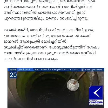
(60)യാണ് മരിച്ചത്. ചൊവ്വാഴ്ച വൈകുന്നേരം 6.30
Election
Maha
മണിയോടെയാണ് സംഭവം. വിവരമറിയിച്ചതിന്റെ
Shivarathri
International
അടിസ്ഥാനത്തില്‍ ഫയര്‍ഫോഴ്‌സെത്തി ഉടന്‍
പുറത്തെടുത്തെങ്കിലും മരണം സംഭവിച്ചിരുന്നു.
Women's
Anti-
Day
Drug
Attukal
മക്കള്‍: മജീദ്, അബ്ദുര്‍ റഹ് മാന്‍, ഹാരിസ്, ഉമര്‍,
പരേതനായ അഷ്‌റഫ്. മൃതദേഹം കാസര്‍കോട്
Campaign
Pongala
Holi
ജനറല്‍ ആശുപത്രി മോര്‍ച്ചറിയില്‍
2025
2025
IPL
സൂക്ഷിച്ചിരിക്കുകയാണ്. പോസ്റ്റുമോര്‍ട്ടത്തിന് ശേഷം
ബുധനാഴ്ച ഉച്ചയോടെ ഉദുമ ടൗണ്‍ ജുമാ മസ്ജിദ്
2025
Eid
ഖബര്‍സ്ഥാനില്‍ ഖബറടക്കും.
Al-
Waqf
Fitr
Bill
Vishu
2025
Controversy
Festival
Good
2025
Friday
Easter
Observance
Sunday
By-
2025
2025
Election
Bihar