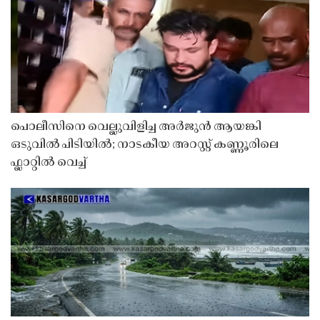
പൊലീസിനെ വെല്ലുവിളിച്ച അർജുൻ ആയങ്കി
ഒടുവിൽ പിടിയിൽ; നാടകീയ അറസ്റ്റ് കണ്ണൂരിലെ
ഫ്ലാറ്റിൽ വെച്ച്