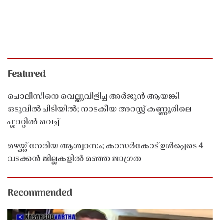
Featured
പൊലീസിനെ വെല്ലുവിളിച്ച അർജുൻ ആയങ്കി
ഒടുവിൽ പിടിയിൽ; നാടകീയ അറസ്റ്റ് കണ്ണൂരിലെ
ഫ്ലാറ്റിൽ വെച്ച്
മഴയ്ക്ക് നേരിയ ആശ്വാസം; കാസർകോട് ഉൾപ്പെടെ 4
വടക്കൻ ജില്ലകളിൽ മഞ്ഞ ജാഗ്രത
Recommended