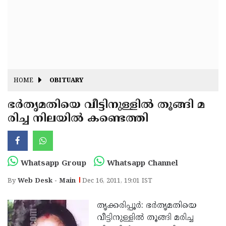
Fitr
May
Day
Eid
Al
Independence
Ad'ha
Day
Onam
HOME
OBITUARY
J&K
State
ഭര്‍തൃമതിയെ വീട്ടിനുള്ളില്‍ തൂങ്ങി മ
Haryana
രിച്ച നിലയില്‍ കണ്ടെത്തി
Assembly
State
Diwali
Elections
Assembly
Christmas
Elections
New-
Whatsapp Group
Whatsapp Channel
Year
Republic
By
Web Desk - Main
Dec 16, 2011, 19:01 IST
Day
Budget
തൃക്കരിപ്പൂര്‍: ഭര്‍തൃമതിയെ
Delhi
വീട്ടിനുള്ളില്‍ തൂങ്ങി മരിച്ച