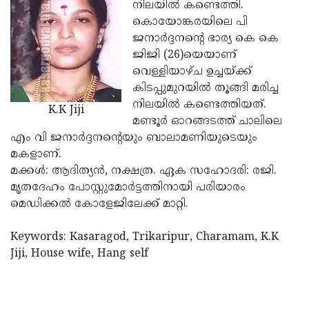
Election
നിലയില്‍ കണ്ടെത്തി.
Maha
കൊയോങ്കരയിലെ പി
Shivarathri
International
ജനാര്‍ദ്ദനന്റെ ഭാര്യ കെ കെ
Women's
ജിജി (26)യെയാണ്
Anti-
വെള്ളിയാഴ്ച ഉച്ചയ്ക്ക്
Day
Drug
Attukal
കിടപ്പുമുറയില്‍ തൂങ്ങി മരിച്ച
Campaign
Pongala
നിലയില്‍ കണ്ടെത്തിയത്.
Holi
K.K Jiji
മണ്ടൂര്‍ ഓറങ്ങടത്ത് ചാലിലെ
2025
2025
IPL
എം വി ജനാര്‍ദ്ദനന്റെയും ബാലാമണിയുടെയും
2025
മകളാണ്.
Eid
മക്കള്‍: ആദിത്യന്‍, നക്ഷത്ര. ഏക സഹോദരി: രജി.
Al-
Waqf
മൃതദേഹം പോസ്റ്റുമോര്‍ട്ടത്തിനായി പരിയാരം
Fitr
Bill
മെഡിക്കല്‍ കോളേജിലേക്ക് മാറ്റി.
Vishu
2025
Controversy
Festival
Good
Keywords: Kasaragod, Trikaripur, Charamam, K.K
2025
Friday
Jiji, House wife, Hang self
Easter
Observance
Sunday
By-
2025
2025
Election
Bihar