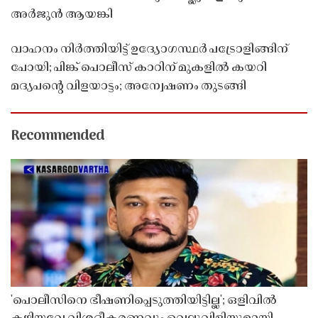
അർജുൻ ആയങ്കി
വാഹനം നിർത്തിയിട്ട് ഉദ്യോഗസ്ഥർ പട്രോളിങ്ങിന്
പോയി; പിങ്ക് പൊലീസ് കാറിന് മുകളിൽ കയറി
മദ്യപൻ്റെ വിളയാട്ടം; അന്വേഷണം തുടങ്ങി
Recommended
'പൊലീസിനെ ഭീഷണിപ്പെടുത്തിയിട്ടില്ല'; ഒളിവിൽ