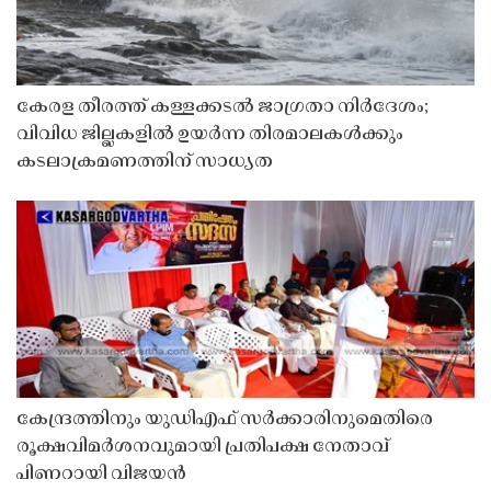
കേരള തീരത്ത് കള്ളക്കടൽ ജാഗ്രതാ നിർദേശം;
വിവിധ ജില്ലകളിൽ ഉയർന്ന തിരമാലകൾക്കും
കടലാക്രമണത്തിന് സാധ്യത
കേന്ദ്രത്തിനും യുഡിഎഫ് സർക്കാരിനുമെതിരെ
രൂക്ഷവിമർശനവുമായി പ്രതിപക്ഷ നേതാവ്
പിണറായി വിജയൻ