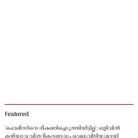
Featured
'പൊലീസിനെ ഭീഷണിപ്പെടുത്തിയിട്ടില്ല'; ഒളിവിൽ
കഴിയവേ വിശദീകരണവും വെല്ലുവിളിയുമായി