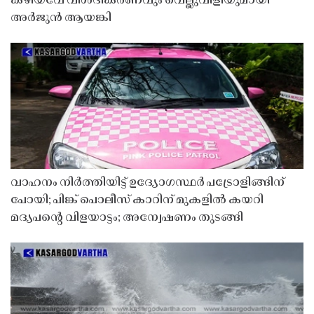
കഴിയവേ വിശദീകരണവും വെല്ലുവിളിയുമായി
അർജുൻ ആയങ്കി
വാഹനം നിർത്തിയിട്ട് ഉദ്യോഗസ്ഥർ പട്രോളിങ്ങിന്
പോയി; പിങ്ക് പൊലീസ് കാറിന് മുകളിൽ കയറി
മദ്യപൻ്റെ വിളയാട്ടം; അന്വേഷണം തുടങ്ങി