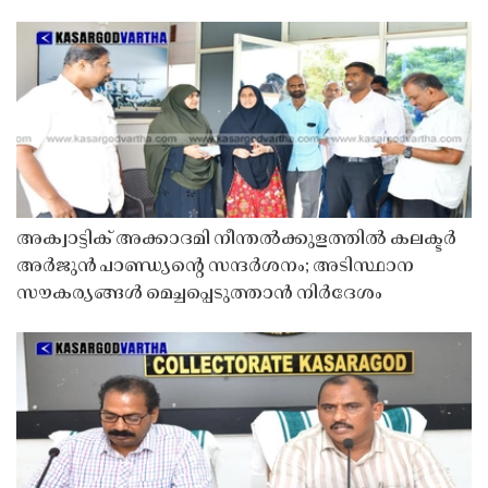
അക്വാട്ടിക് അക്കാദമി നീന്തൽക്കുളത്തിൽ കലക്ടർ
അർജുൻ പാണ്ഡ്യൻ്റെ സന്ദർശനം; അടിസ്ഥാന
സൗകര്യങ്ങൾ മെച്ചപ്പെടുത്താൻ നിർദേശം