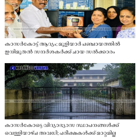
കാസർകോട്ട് ആദ്യം; മുളിയാർ പഞ്ചായത്തിൽ
ഇനിമുതൽ സന്ദർശകർക്ക് ചായ സൽക്കാരം
കാസർകോട്ടെ വിദ്യാഭ്യാസ സ്ഥാപനങ്ങൾക്ക്
വെള്ളിയാഴ്ച അവധി; പരീക്ഷകൾക്ക് മാറ്റമില്ല