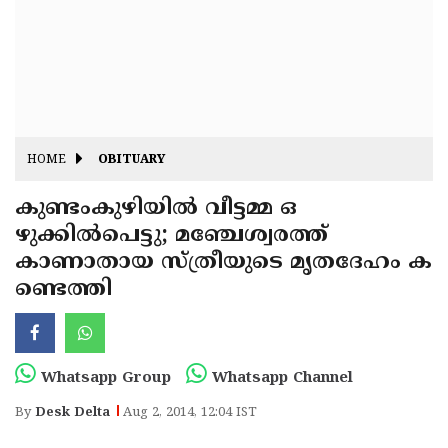
Fitr
May
Day
Eid
Al
Independence
Ad'ha
Day
Onam
HOME
OBITUARY
J&K
State
കുണ്ടംകുഴിയില്‍ വീട്ടമ്മ ഒ
Haryana
ഴുക്കില്‍പെട്ടു; മഞ്ചേശ്വരത്ത്
Assembly
State
Diwali
കാണാതായ സ്ത്രീയുടെ മൃതദേഹം ക
Elections
Assembly
Christmas
ണ്ടെത്തി
Elections
New-
Year
Republic
Whatsapp Group
Whatsapp Channel
Day
Budget
By
Desk Delta
Aug 2, 2014, 12:04 IST
Delhi