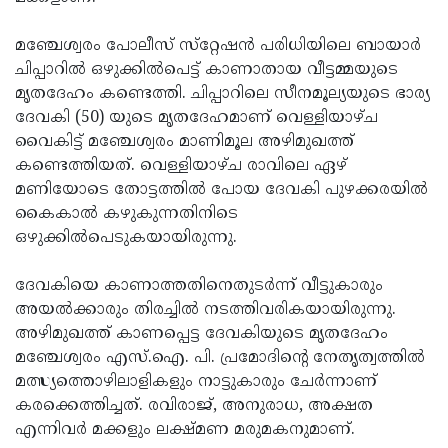
Updates
Assembly
Kerala
മഞ്ചേശ്വരം പോലീസ് സ്‌റ്റേഷന്‍ പരിധിയിലെ ബായാര്‍
Polls
Local
Look
ചിപ്പാറില്‍ ഒഴുക്കില്‍പെട്ട് കാണാതായ വീട്ടമ്മയുടെ
മൃതദേഹം കണ്ടെത്തി. ചിപ്പാറിലെ സീനമൂല്യയുടെ ഭാര്യ
Body
Back
ദേവകി (50) യുടെ മൃതദേഹമാണ് വെള്ളിയാഴ്ച
Election
2025
വൈകിട്ട് മഞ്ചേശ്വരം മാണിമൂല അഴിമുഖത്ത്
കണ്ടെത്തിയത്. വെള്ളിയാഴ്ച രാവിലെ ഏഴ്
മണിയോടെ തോട്ടത്തില്‍ പോയ ദേവകി പുഴക്കരയില്‍
കൈകാല്‍ കഴുകുന്നതിനിടെ
ഒഴുക്കില്‍പെടുകയായിരുന്നു.
ദേവകിയെ കാണാത്തതിനെതുടര്‍ന്ന് വീട്ടുകാരും
അയല്‍ക്കാരും തിരച്ചില്‍ നടത്തിവരികയായിരുന്നു.
അഴിമുഖത്ത് കാണപ്പെട്ട ദേവകിയുടെ മൃതദേഹം
മഞ്ചേശ്വരം എസ്.ഐ. പി. പ്രമോദിന്റെ നേതൃത്വത്തില്‍
മത്സ്യത്തൊഴിലാളികളും നാട്ടുകാരും ചേര്‍ന്നാണ്
കരക്കെത്തിച്ചത്. രവിരാജ്, അനുരാധ, അക്ഷത
എന്നിവര്‍ മക്കളും ലക്ഷ്മണ മരുമകനുമാണ്.