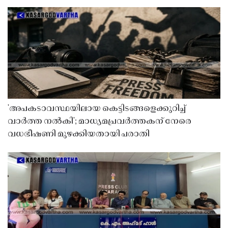
'അപകടാവസ്ഥയിലായ കെട്ടിടങ്ങളെക്കുറിച്ച്
വാർത്ത നൽകി'; മാധ്യമപ്രവർത്തകന് നേരെ
വധഭീഷണി മുഴക്കിയതായി പരാതി