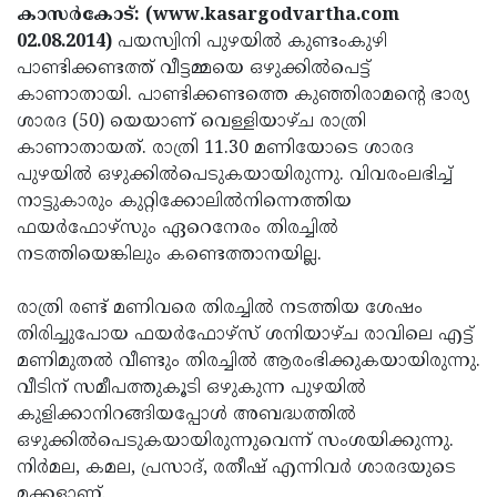
Election
Maha
കാസര്‍കോട്: (www.kasargodvartha.com
02.08.2014)
പയസ്വിനി പുഴയില്‍ കുണ്ടംകുഴി
Shivarathri
International
പാണ്ടിക്കണ്ടത്ത് വീട്ടമ്മയെ ഒഴുക്കില്‍പെട്ട്
Women's
Anti-
കാണാതായി. പാണ്ടിക്കണ്ടത്തെ കുഞ്ഞിരാമന്റെ ഭാര്യ
ശാരദ (50) യെയാണ് വെള്ളിയാഴ്ച രാത്രി
Day
Drug
Attukal
കാണാതായത്. രാത്രി 11.30 മണിയോടെ ശാരദ
Campaign
Pongala
Holi
പുഴയില്‍ ഒഴുക്കില്‍പെടുകയായിരുന്നു. വിവരംലഭിച്ച്
നാട്ടുകാരും കുറ്റിക്കോലില്‍നിന്നെത്തിയ
2025
2025
IPL
ഫയര്‍ഫോഴ്‌സും ഏറെനേരം തിരച്ചില്‍
2025
Eid
നടത്തിയെങ്കിലും കണ്ടെത്താനയില്ല.
Al-
Waqf
രാത്രി രണ്ട് മണിവരെ തിരച്ചില്‍ നടത്തിയ ശേഷം
Fitr
Bill
Vishu
തിരിച്ചുപോയ ഫയര്‍ഫോഴ്‌സ് ശനിയാഴ്ച രാവിലെ എട്ട്
മണിമുതല്‍ വീണ്ടും തിരച്ചില്‍ ആരംഭിക്കുകയായിരുന്നു.
2025
Controversy
Festival
Good
വീടിന് സമീപത്തുകൂടി ഒഴുകുന്ന പുഴയില്‍
2025
Friday
Easter
കുളിക്കാനിറങ്ങിയപ്പോള്‍ അബദ്ധത്തില്‍
ഒഴുക്കില്‍പെടുകയായിരുന്നുവെന്ന് സംശയിക്കുന്നു.
Observance
Sunday
By-
നിര്‍മല, കമല, പ്രസാദ്, രതീഷ് എന്നിവര്‍ ശാരദയുടെ
2025
2025
Election
Bihar
മക്കളാണ്.