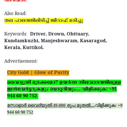
അറിയാം.
Also Read:
തല പാലത്തിലിടിച്ച് ജിറാഫ് മരിച്ചു
Keywords:
Driver, Drown, Obituary,
Kundamkuzhi, Manjeshwaram, Kasaragod,
Kerala, Kuttikol.
Advertisement:
City Gold | Glow of Purity
വൈദ്യുതി മുടക്കമോ? ഉയര്‍ന്ന നിലവാരത്തിലുള്ള
ഇന്‍വേര്‍ട്ടറുകളും ബാറ്ററിയും.... വിളിക്കുക: +91
944 60 90 752
സോളാര്‍ വൈദ്യുതി 49,000 രൂപ മുതല്‍...
.
വിളിക്കുക: +91
944 60 90 752