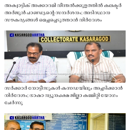
അക്വാട്ടിക് അക്കാദമി നീന്തൽക്കുളത്തിൽ കലക്ടർ
അർജുൻ പാണ്ഡ്യൻ്റെ സന്ദർശനം; അടിസ്ഥാന
സൗകര്യങ്ങൾ മെച്ചപ്പെടുത്താൻ നിർദേശം
സർക്കാർ നോട്ടീസുകൾ കന്നഡയിലും അച്ചടിക്കാൻ
നിർദേശം; ഭാഷാ ന്യൂനപക്ഷ ജില്ലാ കമ്മിറ്റി യോഗം
ചേർന്നു