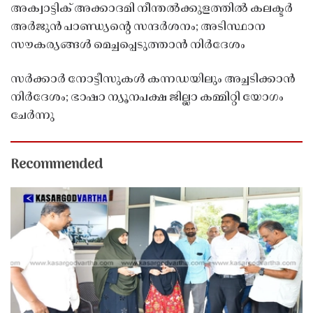
അക്വാട്ടിക് അക്കാദമി നീന്തൽക്കുളത്തിൽ കലക്ടർ
അർജുൻ പാണ്ഡ്യൻ്റെ സന്ദർശനം; അടിസ്ഥാന
സൗകര്യങ്ങൾ മെച്ചപ്പെടുത്താൻ നിർദേശം
സർക്കാർ നോട്ടീസുകൾ കന്നഡയിലും അച്ചടിക്കാൻ
നിർദേശം; ഭാഷാ ന്യൂനപക്ഷ ജില്ലാ കമ്മിറ്റി യോഗം
ചേർന്നു
Recommended