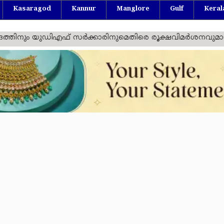
Kasaragod
Kannur
Manglore
Gulf
Keral