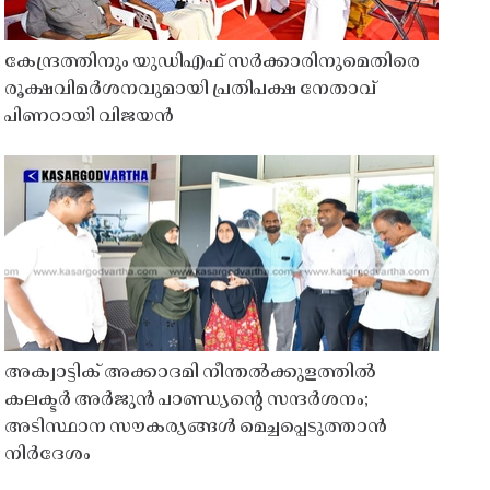
കേന്ദ്രത്തിനും യുഡിഎഫ് സർക്കാരിനുമെതിരെ
രൂക്ഷവിമർശനവുമായി പ്രതിപക്ഷ നേതാവ്
പിണറായി വിജയൻ
അക്വാട്ടിക് അക്കാദമി നീന്തൽക്കുളത്തിൽ
കലക്ടർ അർജുൻ പാണ്ഡ്യൻ്റെ സന്ദർശനം;
അടിസ്ഥാന സൗകര്യങ്ങൾ മെച്ചപ്പെടുത്താൻ
നിർദേശം