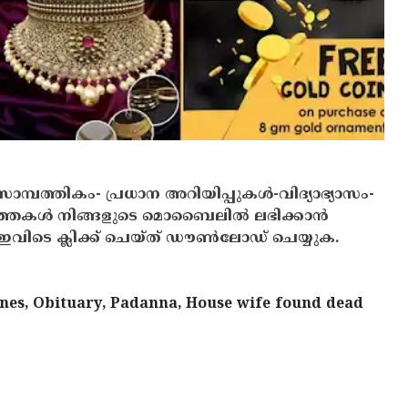
സാമ്പത്തികം- പ്രധാന അറിയിപ്പുകൾ-വിദ്യാഭ്യാസം-
ത്തകൾ നിങ്ങളുടെ മൊബൈലിൽ ലഭിക്കാൻ
ിടെ ക്ലിക്ക് ചെയ്ത് ഡൗൺലോഡ് ചെയ്യുക.
nes, Obituary, Padanna, House wife found dead