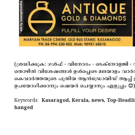
(ശ്രദ്ധിക്കുക: ഗൾഫ് - വിനോദം - ടെക്നോളജി - 
തൊഴിൽ വിശേഷങ്ങൾ ഉൾപ്പെടെ മലയാളം വാർ
കെവാർത്തയുടെ പുതിയ ആൻഡ്രോയിഡ് ആപ്പ് ഇവ
ഉപയോഗിക്കാനും ഷെയർ ചെയ്യാനും എളുപ്പം 😊)
Keywords:
Kasaragod, Kerala, news, Top-Headli
hanged
< !- START disable copy paste -->