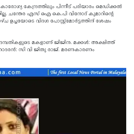
ികാരോഗ്യ കേന്ദ്രത്തിലും പിന്നീട് പരിയാരം മെഡിക്കല്‍
യില്ല. ചന്തേര എസ് ഐ കെ.പി വിനോദ് കുമാറിന്റെ
ഴ്ച ഉച്ചയോടെ വിദഗ്ദ പോസ്റ്റ്‌മോര്‍ട്ടത്തിന് ശേഷം
ദമ്പതികളുടെ മകളാണ് ജിജിന. മക്കള്‍: അക്ഷിത്ത്
). സഹോദരന്‍: സി വി ജിതു രാജ്. മരണകാരണം