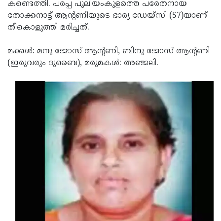
Election
കണ്ടെത്തി. പരപ്പ പുലിയംകുളത്തെ പരേതനായ
Maha
തോക്കനാട്ട് ആന്റണിയുടെ ഭാര്യ ഡേയ്‌സി (57)യാണ്
Shivarathri
International
തീകൊളുത്തി മരിച്ചത്.
Women's
Anti-
മക്കള്‍: മനു ജോസ് ആന്റണി, ബിനു ജോസ് ആന്റണി
Day
Drug
Attukal
(ഇരുവരും ദുബൈ), മരുമകള്‍: അഞ്ജലി.
Campaign
Pongala
Holi
2025
2025
IPL
2025
Eid
Al-
Waqf
Fitr
Bill
Vishu
2025
Controversy
Festival
Good
2025
Friday
Easter
Observance
Sunday
By-
2025
2025
Election
Bihar