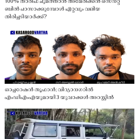
100% താരിഫ് ചുമത്താൻ അമേരിക്കൻ സെനറ്റ്
ബിൽ പാസാക്കുമ്പോൾ ഏറ്റവും വലിയ
തിരിച്ചടിയാർക്ക്?
ഓപ്പറേഷൻ തൂഫാൻ; വിദ്യാനഗറിൽ
എംഡിഎംഎയുമായി 3 യുവാക്കൾ അറസ്റ്റിൽ