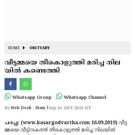
Fitr
May
Day
Eid
Al
Independence
Ad'ha
Day
Onam
HOME
OBITUARY
J&K
State
വീട്ടമ്മയെ തീകൊളുത്തി മരിച്ച നില
Haryana
യില്‍ കണ്ടെത്തി
Assembly
State
Diwali
Elections
Assembly
Christmas
Elections
New-
Whatsapp Group
Whatsapp Channel
Year
Republic
By
Web Desk - Main
Sep 16, 2019, 20:25 IST
Day
Budget
പരപ്പ: (www.kasargodvartha.com 16.09.2019)
വീട്ട
Delhi
മ്മയെ വീട്ടിനകത്ത് തീകൊളുത്തി മരിച്ച നിലയില്‍