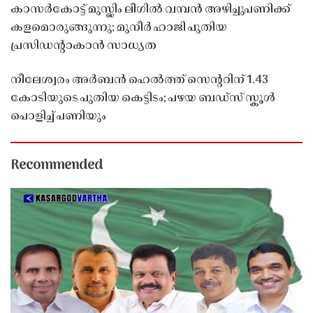
കാസർകോട്ട് മുസ്ലിം ലീഗിൽ വമ്പൻ അഴിച്ചുപണിക്ക്
കളമൊരുങ്ങുന്നു; മുനീർ ഹാജി പുതിയ
പ്രസിഡൻ്റാകാൻ സാധ്യത
നീലേശ്വരം അർബൻ ഹെൽത്ത് സെൻ്ററിന് 1.43
കോടിയുടെ പുതിയ കെട്ടിടം; പഴയ ബഡ്സ് സ്കൂൾ
പൊളിച്ച് പണിയും
Recommended