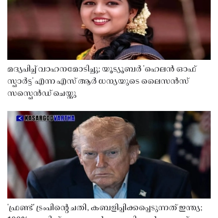
മദ്യപിച്ച് വാഹനമോടിച്ചു; യൂട്യൂബർ 'ഹെലൻ ഓഫ്
സ്പാർട്ട' എന്ന എസ് ആർ ധന്യയുടെ ലൈസൻസ്
സസ്പെൻഡ് ചെയ്തു ​​​​​​​
'ഫ്രണ്ട്' ട്രംപിന്റെ ചതി, കബളിപ്പിക്കപ്പെടുന്നത് ഇന്ത്യ;