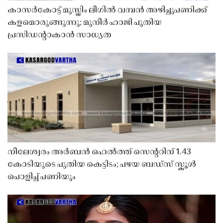
കാസർകോട്ട് മുസ്ലിം ലീഗിൽ വമ്പൻ അഴിച്ചുപണിക്ക്
കളമൊരുങ്ങുന്നു; മുനീർ ഹാജി പുതിയ
പ്രസിഡൻ്റാകാൻ സാധ്യത
നീലേശ്വരം അർബൻ ഹെൽത്ത് സെൻ്ററിന് 1.43
കോടിയുടെ പുതിയ കെട്ടിടം; പഴയ ബഡ്സ് സ്കൂൾ
പൊളിച്ച് പണിയും