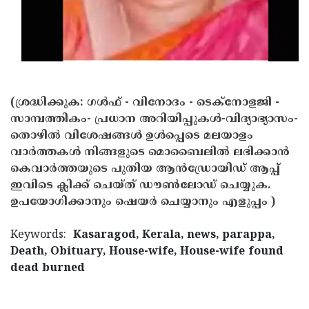
Updates
Assembly
Kerala
Polls
Local
Look
Body
Back
Election
2025
(ശ്രദ്ധിക്കുക: ഗൾഫ് - വിനോദം - ടെക്നോളജി -
സാമ്പത്തികം- പ്രധാന അറിയിപ്പുകൾ-വിദ്യാഭ്യാസം-
തൊഴിൽ വിശേഷങ്ങൾ ഉൾപ്പെടെ മലയാളം
വാർത്തകൾ നിങ്ങളുടെ മൊബൈലിൽ ലഭിക്കാൻ
കെവാർത്തയുടെ പുതിയ ആൻഡ്രോയിഡ് ആപ്പ്
ഇവിടെ ക്ലിക്ക് ചെയ്ത് ഡൗൺലോഡ് ചെയ്യുക.
ഉപയോഗിക്കാനും ഷെയർ ചെയ്യാനും എളുപ്പം )
Keywords:
Kasaragod, Kerala, news, parappa,
Death, Obituary, House-wife, House-wife found
dead burned
< !- START disable copy paste -->