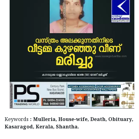
Updates
Assembly
Kerala
Polls
Local
Look
Body
Back
Election
2025
Keywords
: Mulleria, House-wife, Death, Obituary,
Kasaragod, Kerala, Shantha.