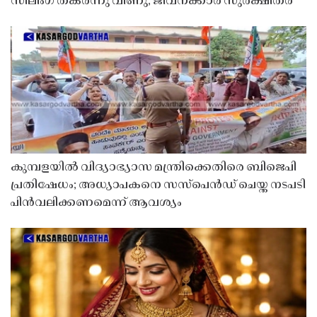
സീലിംഗ് തകർന്നു വീണു; ജീവനക്കാർ സുരക്ഷിതർ
കുമ്പളയിൽ വിദ്യാഭ്യാസ മന്ത്രിക്കെതിരെ ബിജെപി
പ്രതിഷേധം; അധ്യാപകനെ സസ്‌പെൻഡ് ചെയ്ത നടപടി
പിൻവലിക്കണമെന്ന് ആവശ്യം