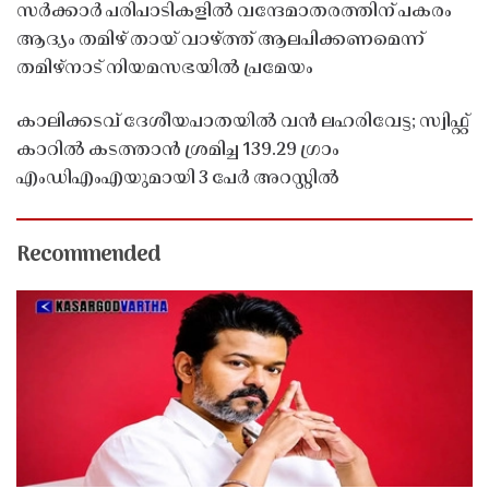
സർക്കാർ പരിപാടികളിൽ വന്ദേമാതരത്തിന് പകരം
ആദ്യം തമിഴ് തായ് വാഴ്ത്ത് ആലപിക്കണമെന്ന്
തമിഴ്നാട് നിയമസഭയിൽ പ്രമേയം
കാലിക്കടവ് ദേശീയപാതയിൽ വൻ ലഹരിവേട്ട; സ്വിഫ്റ്റ്
കാറിൽ കടത്താൻ ശ്രമിച്ച 139.29 ഗ്രാം
എംഡിഎംഎയുമായി 3 പേർ അറസ്റ്റിൽ
Recommended