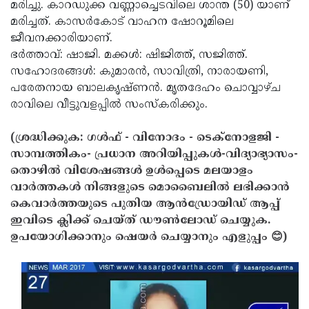
Election
മരിച്ചു. കാറഡുക്ക വണ്ണാച്ചെടവിലെ ശാന്ത (50) യാണ്
Maha
മരിച്ചത്. കാസര്‍കോട് വാഹന ഷോറൂമിലെ
Shivarathri
International
ജീവനക്കാരിയാണ്.
Women's
ഭര്‍ത്താവ്: ഷാജി. മക്കള്‍: ഷിജിത്ത്, സജിത്ത്.
Anti-
സഹോദരങ്ങള്‍: കുമാരന്‍, സാവിത്രി, നാരായണി,
Day
Drug
Attukal
പരേതനായ ബാലകൃഷ്ണന്‍. മൃതദേഹം ചൊവ്വാഴ്ച
Campaign
Pongala
രാവിലെ വീട്ടുവളപ്പില്‍ സംസ്‌കരിക്കും.
Holi
2025
2025
IPL
(ശ്രദ്ധിക്കുക: ഗൾഫ് - വിനോദം - ടെക്നോളജി -
2025
സാമ്പത്തികം- പ്രധാന അറിയിപ്പുകൾ-വിദ്യാഭ്യാസം-
Eid
തൊഴിൽ വിശേഷങ്ങൾ ഉൾപ്പെടെ മലയാളം
Al-
Waqf
വാർത്തകൾ നിങ്ങളുടെ മൊബൈലിൽ ലഭിക്കാൻ
Fitr
Bill
കെവാർത്തയുടെ പുതിയ ആൻഡ്രോയിഡ് ആപ്പ്
Vishu
ഇവിടെ ക്ലിക്ക് ചെയ്ത് ഡൗൺലോഡ് ചെയ്യുക.
2025
Controversy
Festival
Good
ഉപയോഗിക്കാനും ഷെയർ ചെയ്യാനും എളുപ്പം 😊)
2025
Friday
Easter
Observance
Sunday
By-
2025
2025
Election
Bihar