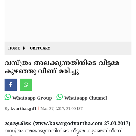
Fitr
May
Day
Eid
Al
Independence
Ad'ha
Day
Onam
HOME
OBITUARY
J&K
State
വസ്ത്രം അലക്കുന്നതിനിടെ വീട്ടമ്മ
Haryana
കുഴഞ്ഞു വീണ് മരിച്ചു
Assembly
State
Diwali
Elections
Assembly
Christmas
Elections
New-
Whatsapp Group
Whatsapp Channel
Year
Republic
By
kvarthakgd1
Mar 27, 2017, 21:00 IST
Day
Budget
മുള്ളേരിയ: (www.kasargodvartha.com 27.03.2017)
Delhi
വസ്ത്രം അലക്കുന്നതിനിടെ വീട്ടമ്മ കുഴഞ്ഞ് വീണ്