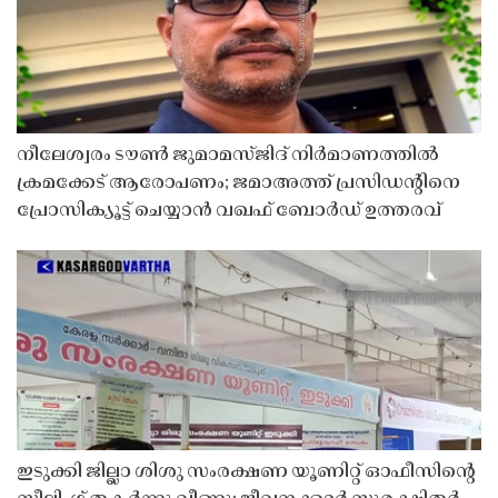
നീലേശ്വരം ടൗൺ ജുമാമസ്ജിദ് നിർമാണത്തിൽ
ക്രമക്കേട് ആരോപണം; ജമാഅത്ത് പ്രസിഡന്റിനെ
പ്രോസിക്യൂട്ട് ചെയ്യാൻ വഖഫ് ബോർഡ് ഉത്തരവ്
ഇടുക്കി ജില്ലാ ശിശു സംരക്ഷണ യൂണിറ്റ് ഓഫീസിൻ്റെ