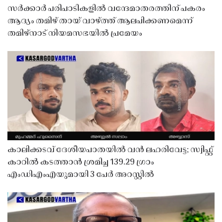
സർക്കാർ പരിപാടികളിൽ വന്ദേമാതരത്തിന് പകരം
ആദ്യം തമിഴ് തായ് വാഴ്ത്ത് ആലപിക്കണമെന്ന്
തമിഴ്നാട് നിയമസഭയിൽ പ്രമേയം
കാലിക്കടവ് ദേശീയപാതയിൽ വൻ ലഹരിവേട്ട; സ്വിഫ്റ്റ്
കാറിൽ കടത്താൻ ശ്രമിച്ച 139.29 ഗ്രാം
എംഡിഎംഎയുമായി 3 പേർ അറസ്റ്റിൽ