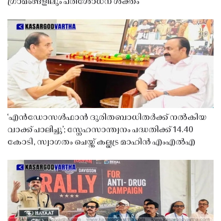
ഗ്രാമങ്ങളിലും പരിശോധന ശക്തം
‘എൻഡോസൾഫാൻ ദുരിതബാധിതർക്ക് നൽകിയ
വാക്ക് പാലിച്ചു’; സ്നേഹസാന്ത്വനം പദ്ധതിക്ക് 14.40
കോടി, സ്വാഗതം ചെയ്ത് കല്ലട്ര മാഹിൻ എംഎൽഎ