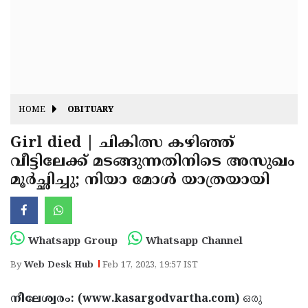
Fitr
May
Day
Eid
Al
Independence
Ad'ha
Day
Onam
HOME
OBITUARY
J&K
State
Girl died | ചികിത്സ കഴിഞ്ഞ്
Haryana
വീട്ടിലേക്ക് മടങ്ങുന്നതിനിടെ അസുഖം
Assembly
State
Diwali
മൂര്‍ച്ഛിച്ചു; നിയാ മോള്‍ യാത്രയായി
Elections
Assembly
Christmas
Elections
New-
Year
Republic
Whatsapp Group
Whatsapp Channel
Day
Budget
By
Web Desk Hub
Feb 17, 2023, 19:57 IST
Delhi
നീലേശ്വരം: (www.kasargodvartha.com)
ഒരു