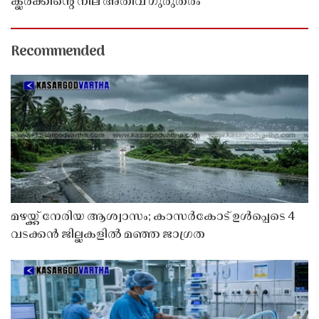
ക്ലർക്കിൻ്റെ നില അതീവ ഗുരുതരം
Recommended
മഴയ്ക്ക് നേരിയ ആശ്വാസം; കാസർകോട് ഉൾപ്പെടെ 4
വടക്കൻ ജില്ലകളിൽ മഞ്ഞ ജാഗ്രത