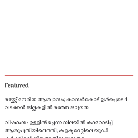
Featured
മഴയ്ക്ക് നേരിയ ആശ്വാസം; കാസർകോട് ഉൾപ്പെടെ 4
വടക്കൻ ജില്ലകളിൽ മഞ്ഞ ജാഗ്രത
വിഷാംശം ഉള്ളിൽച്ചെന്ന നിലയിൽ കാറോടിച്ച്
ആശുപത്രിയിലെത്തി; കളക്ടറേറ്റിലെ യുഡി