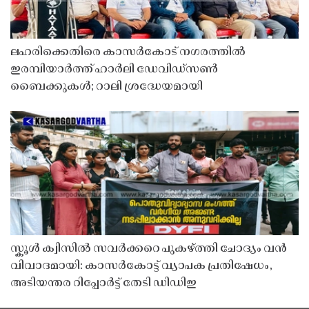
ലഹരിക്കെതിരെ കാസർകോട് നഗരത്തിൽ
ഇരമ്പിയാർത്ത് ഹാർലി ഡേവിഡ്‌സൺ
ബൈക്കുകൾ; റാലി ശ്രദ്ധേയമായി
സ്കൂൾ ക്വിസിൽ സവർക്കറെ പുകഴ്ത്തി ചോദ്യം വൻ
വിവാദമായി: കാസർകോട്ട് വ്യാപക പ്രതിഷേധം,
അടിയന്തര റിപ്പോർട്ട് തേടി ഡിഡിഇ