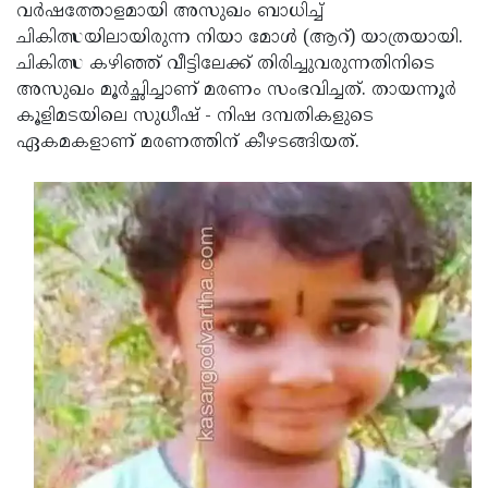
Election
Maha
വര്‍ഷത്തോളമായി അസുഖം ബാധിച്ച്
ചികിത്സയിലായിരുന്ന നിയാ മോള്‍ (ആറ്) യാത്രയായി.
Shivarathri
International
ചികിത്സ കഴിഞ്ഞ് വീട്ടിലേക്ക് തിരിച്ചുവരുന്നതിനിടെ
Women's
Anti-
അസുഖം മൂര്‍ച്ഛിച്ചാണ് മരണം സംഭവിച്ചത്. തായന്നൂര്‍
കൂളിമടയിലെ സുധീഷ് - നിഷ ദമ്പതികളുടെ
Day
Drug
Attukal
ഏകമകളാണ് മരണത്തിന് കീഴടങ്ങിയത്.
Campaign
Pongala
Holi
2025
2025
IPL
2025
Eid
Al-
Waqf
Fitr
Bill
Vishu
2025
Controversy
Festival
Good
2025
Friday
Easter
Observance
Sunday
By-
2025
2025
Election
Bihar