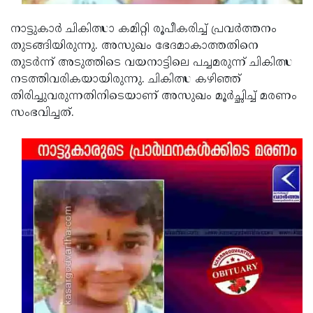
Updates
Assembly
Kerala
നാട്ടുകാര്‍ ചികിത്സാ കമിറ്റി രൂപീകരിച്ച് പ്രവര്‍ത്തനം
Polls
Local
Look
തുടങ്ങിയിരുന്നു. അസുഖം ഭേദമാകാത്തതിനെ
തുടര്‍ന്ന് അടുത്തിടെ വയനാട്ടിലെ പച്ചമരുന്ന് ചികിത്സ
Body
Back
നടത്തിവരികയായിരുന്നു. ചികിത്സ കഴിഞ്ഞ്
Election
2025
തിരിച്ചുവരുന്നതിനിടെയാണ് അസുഖം മൂര്‍ച്ഛിച്ച് മരണം
സംഭവിച്ചത്.