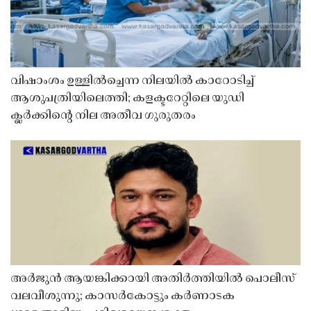
വിഷാംശം ഉള്ളിൽച്ചെന്ന നിലയിൽ കാറോടിച്ച്
ആശുപത്രിയിലെത്തി; കളക്ടറേറ്റിലെ യുഡി
ക്ലർക്കിൻ്റെ നില അതീവ ഗുരുതരം
അർജുൻ ആയങ്കിക്കായി അതിർത്തിയിൽ പൊലീസ്
വലവീശുന്നു; കാസർകോട്ടും കർണാടക