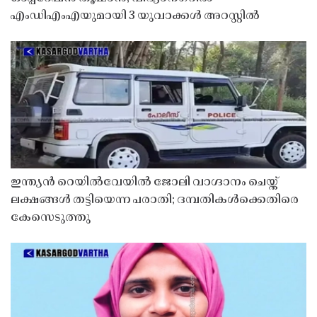
എംഡിഎംഎയുമായി 3 യുവാക്കൾ അറസ്റ്റിൽ
ഇന്ത്യൻ റെയിൽവേയിൽ ജോലി വാഗ്ദാനം ചെയ്ത്
ലക്ഷങ്ങൾ തട്ടിയെന്ന പരാതി; ദമ്പതികൾക്കെതിരെ
കേസെടുത്തു