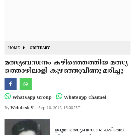
Fitr
May
Day
Eid
Al
Independence
Ad'ha
Day
Onam
HOME
OBITUARY
J&K
State
മത്സ്യബന്ധനം കഴിഞ്ഞെത്തിയ മത്സ്യ
Haryana
ത്തൊഴിലാളി കുഴഞ്ഞുവീണു മരിച്ചു
Assembly
State
Diwali
Elections
Assembly
Christmas
Elections
New-
Whatsapp Group
Whatsapp Channel
Year
Republic
By
Webdesk Vi
Sep 10, 2012, 15:00 IST
Day
Budget
Delhi
ഉദുമ:
മത്സ്യബന്ധനം കഴിഞ്ഞ്