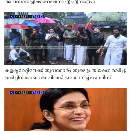
അവസാനിപ്പിക്കണമെന്ന് എംഎസ്എഫ്
കളക്ടറേറ്റിലേക്ക് യുവമോർച്ചയുടെ പ്രതിഷേധ മാർച്ച്;
മാർച്ചിന് നേരെ ജലപീരങ്കി പ്രയോഗിച്ച് പൊലീസ്