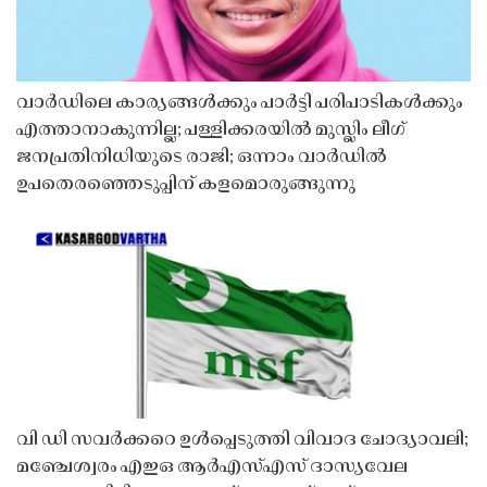
വാർഡിലെ കാര്യങ്ങൾക്കും പാർട്ടി പരിപാടികൾക്കും
എത്താനാകുന്നില്ല; പള്ളിക്കരയിൽ മുസ്ലിം ലീഗ്
ജനപ്രതിനിധിയുടെ രാജി; ഒന്നാം വാർഡിൽ
ഉപതെരഞ്ഞെടുപ്പിന് കളമൊരുങ്ങുന്നു
വി ഡി സവർക്കറെ ഉൾപ്പെടുത്തി വിവാദ ചോദ്യാവലി;
മഞ്ചേശ്വരം എഇഒ ആർഎസ്എസ് ദാസ്യവേല