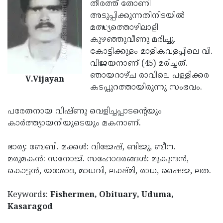
Election
തീരത്ത് തോണി
Maha
അടുപ്പിക്കുന്നതിനിടയില്‍
Shivarathri
International
മത്സ്യത്തൊഴിലാളി
Women's
കുഴഞ്ഞുവീണു മരിച്ചു.
Anti-
കോട്ടിക്കുളം മാളികവളപ്പിലെ വി.
Day
Drug
Attukal
വിജയനാണ് (45) മരിച്ചത്.
Campaign
Pongala
ഞായറാഴ്ച രാവിലെ പള്ളിക്കര
Holi
V.Vijayan
കടപ്പുറത്തായിരുന്നു സംഭവം.
2025
2025
IPL
2025
പരേതനായ വിഷ്ണു വെളിച്ചപ്പാടന്റെയും
Eid
കാര്‍ത്ത്യായനിയുടെയും മകനാണ്.
Al-
Waqf
Fitr
Bill
ഭാര്യ: ബേബി. മക്കള്‍: വിജേഷ്, ബിജു, ബീന.
Vishu
മരുമകന്‍: സനോജ്. സഹോദരങ്ങള്‍: മുകുന്ദന്‍,
2025
Controversy
Festival
Good
കൊട്ടന്‍, യശോദ, മാധവി, ലക്ഷ്മി, രാധ, ഷൈജ, ലത.
2025
Friday
Easter
Keywords:
Fishermen, Obituary, Uduma,
Observance
Sunday
By-
Kasaragod
2025
2025
Election
Bihar