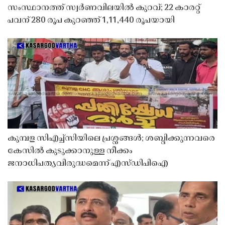
സംസ്ഥാനത്ത് സ്വർണവിലയിൽ കുറവ്; 22 കാരറ്റ്
പവന് 280 രൂപ കുറഞ്ഞ് 1,11,440 രൂപയായി
കുമ്പള സിഎച്ച്സിയിലെ പ്രശ്നങ്ങൾ; ശബ്ദിക്കുന്നവരെ
കേസിൽ കുടുക്കാനുള്ള നീക്കം
ജനാധിപത്യവിരുദ്ധമെന്ന് എസ്ഡിപിഐ