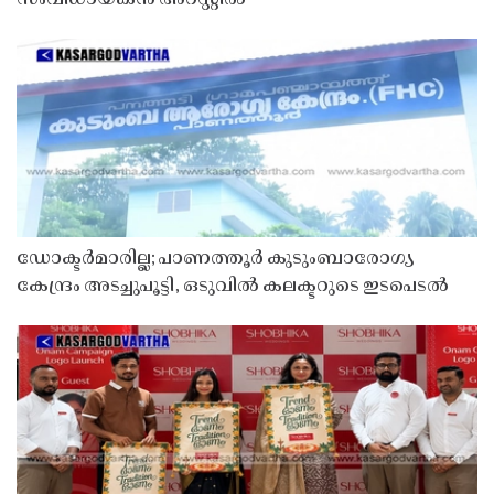
ഡോക്ടർമാരില്ല; പാണത്തൂർ കുടുംബാരോഗ്യ
കേന്ദ്രം അടച്ചുപൂട്ടി, ഒടുവിൽ കലക്ടറുടെ ഇടപെടൽ