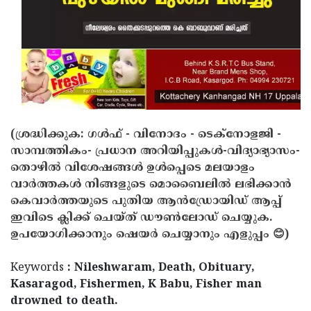
Updates
Assembly
Kerala
Polls
Local
Look
Body
Back
Election
2025
(ശ്രദ്ധിക്കുക: ഗൾഫ് - വിനോദം - ടെക്നോളജി -
സാമ്പത്തികം- പ്രധാന അറിയിപ്പുകൾ-വിദ്യാഭ്യാസം-
തൊഴിൽ വിശേഷങ്ങൾ ഉൾപ്പെടെ മലയാളം
വാർത്തകൾ നിങ്ങളുടെ മൊബൈലിൽ ലഭിക്കാൻ
കെവാർത്തയുടെ പുതിയ ആൻഡ്രോയിഡ് ആപ്പ്
ഇവിടെ ക്ലിക്ക് ചെയ്ത് ഡൗൺലോഡ് ചെയ്യുക.
ഉപയോഗിക്കാനും ഷെയർ ചെയ്യാനും എളുപ്പം 😊)
Keywords
: Nileshwaram, Death, Obituary,
Kasaragod, Fishermen, K Babu, Fisher man
drowned to death.