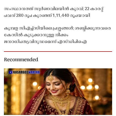
സംസ്ഥാനത്ത് സ്വർണവിലയിൽ കുറവ്; 22 കാരറ്റ്
പവന് 280 രൂപ കുറഞ്ഞ് 1,11,440 രൂപയായി
കുമ്പള സിഎച്ച്സിയിലെ പ്രശ്നങ്ങൾ; ശബ്ദിക്കുന്നവരെ
കേസിൽ കുടുക്കാനുള്ള നീക്കം
ജനാധിപത്യവിരുദ്ധമെന്ന് എസ്ഡിപിഐ
Recommended