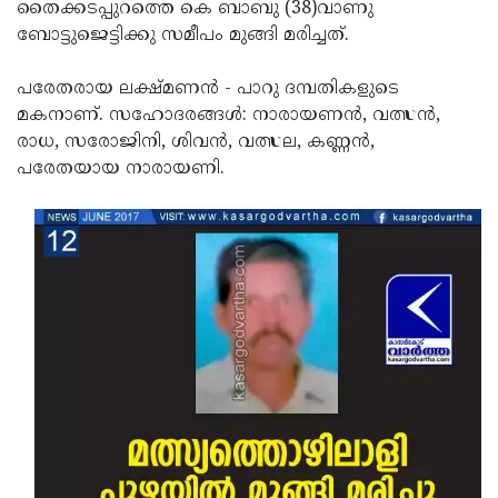
Election
തൈക്കടപ്പുറത്തെ കെ ബാബു (38)വാണു
Maha
ബോട്ടുജെട്ടിക്കു സമീപം മുങ്ങി മരിച്ചത്.
Shivarathri
International
Women's
പരേതരായ ലക്ഷ്മണന്‍ - പാറു ദമ്പതികളുടെ
Anti-
മകനാണ്. സഹോദരങ്ങള്‍: നാരായണന്‍, വത്സന്‍,
Day
Drug
Attukal
രാധ, സരോജിനി, ശിവന്‍, വത്സല, കണ്ണന്‍,
Campaign
Pongala
പരേതയായ നാരായണി.
Holi
2025
2025
IPL
2025
Eid
Al-
Waqf
Fitr
Bill
Vishu
2025
Controversy
Festival
Good
2025
Friday
Easter
Observance
Sunday
By-
2025
2025
Election
Bihar