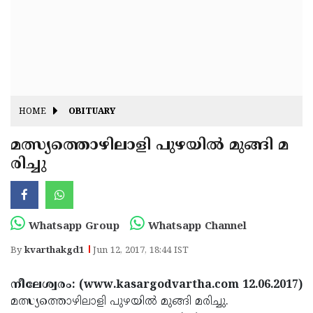
Fitr
May
Day
Eid
Al
Independence
Ad'ha
Day
Onam
HOME
OBITUARY
J&K
State
മത്സ്യത്തൊഴിലാളി പുഴയില്‍ മുങ്ങി മ
Haryana
രിച്ചു
Assembly
State
Diwali
Elections
Assembly
Christmas
Elections
New-
Whatsapp Group
Whatsapp Channel
Year
Republic
By
kvarthakgd1
Jun 12, 2017, 18:44 IST
Day
Budget
നീലേശ്വരം: (www.kasargodvartha.com 12.06.2017)
Delhi
മത്സ്യത്തൊഴിലാളി പുഴയില്‍ മുങ്ങി മരിച്ചു.