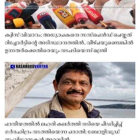
ക്വിസ് വിവാദം; അധ്യാപകനെ സസ്‌പെൻഡ് ചെയ്തത്
റിപ്പോർട്ടിൻ്റെ അടിസ്ഥാനത്തിൽ, വീഴ്ചയുണ്ടെങ്കിൽ
ഉന്നതർക്കെതിരെയും നടപടിയെന്ന് മന്ത്രി
പാനീയത്തിൽ ലഹരി കലർത്തി നടിയെ പീഡിപ്പിച്ച്
ഗർഭഛിദ്രം നടത്തിയെന്ന പരാതി; ബോളിവുഡ്
സംവിധായകൻ അറസ്റ്റിൽ