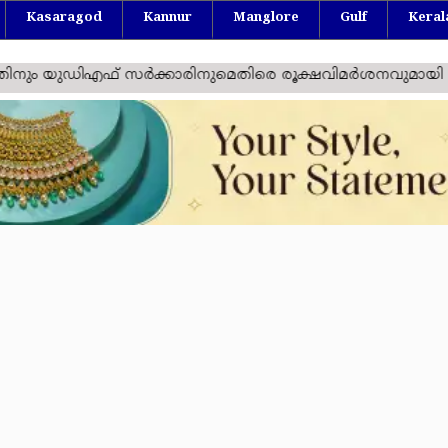
Kasaragod
Kannur
Manglore
Gulf
Keral