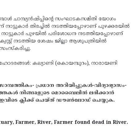
ിബോള്‍ ചാമ്പ്യന്‍ഷിപ്പിന്റെ സംഘാടകസമിതി യോഗം
് നാട്ടുകാര്‍ തിരച്ചില്‍ നടത്തിയപ്പോഴാണ് പുഴക്കരയില്‍
‍ന്ന് നാട്ടുകാര്‍ പുഴയില്‍ പരിശോധന നടത്തിയപ്പോഴാണ്
സ്റ്റ് നടത്തിയ ശേഷം ജില്ലാ ആശുപത്രിയില്‍
 സംസ്‌കരിച്ചു.
 സഹോദരങ്ങള്‍: കല്യാണി (കൊയമ്പുറം), നാരായണി
സാമ്പത്തികം- പ്രധാന അറിയിപ്പുകൾ-വിദ്യാഭ്യാസം-
ത്തകൾ നിങ്ങaളുടെ മൊബൈലിൽ ലഭിക്കാൻ
ിടെ ക്ലിക്ക് ചെയ്ത് ഡൗൺലോഡ് ചെയ്യുക.
tuary, Farmer, River, Farmer found dead in River.