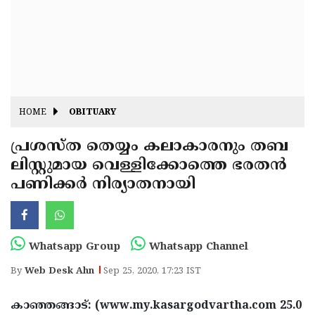
Fitr
May
Day
Eid
Al
Independence
Ad'ha
Day
Onam
HOME
OBITUARY
J&K
State
പ്രശസ്ത തെയ്യം കലാകാരനും തബ
Haryana
ലിസ്റ്റുമായ വെള്ളിക്കോത്തെ ഭരതൻ
Assembly
State
Diwali
പണിക്കർ നിര്യാതനായി
Elections
Assembly
Christmas
Elections
New-
Year
Republic
Whatsapp Group
Whatsapp Channel
Day
Budget
By
Web Desk Ahn
Sep 25, 2020, 17:23 IST
Delhi
കാഞ്ഞങ്ങാട്: (www.my.kasargodvartha.com 25.0