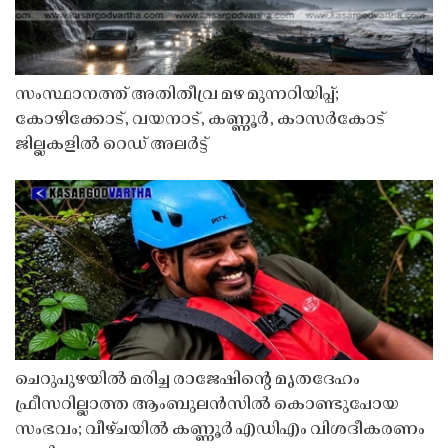
സംസ്ഥാനത്ത് അതിതീവ്ര മഴ മുന്നറിയിപ്പ്;
കോഴിക്കോട്, വയനാട്, കണ്ണൂർ, കാസർകോട്
ജില്ലകളിൽ റെഡ് അലർട്ട്
ചെറുപുഴയിൽ മരിച്ച രാജേഷിൻ്റെ മൃതദേഹം
ഫ്രീസറില്ലാത്ത ആംബുലൻസിൽ കൊണ്ടുപോയ
സംഭവം; വീഴ്ചയിൽ കണ്ണൂർ എഡിഎം വിശദീകരണം