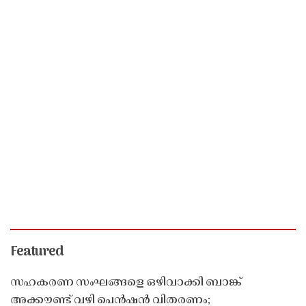
Featured
സഹകരണ സംഘങ്ങളെ ഒഴിവാക്കി ബാങ്ക്
അക്കൗണ്ട് വഴി പെൻഷൻ വിതരണം;