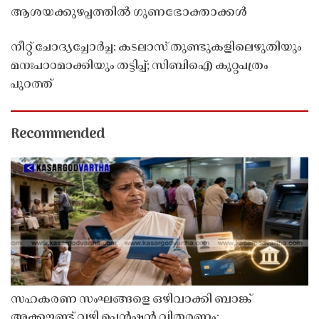
ആശയക്കുഴപ്പത്തിൽ ഗുണഭോക്താക്കൾ
നീറ്റ് ചോദ്യച്ചോർച്ച: കടലാസ് തുണ്ടുകളിലെഴുതിയും
മനഃപാഠമാക്കിയും തട്ടിപ്പ്; സിബിഐ കുറ്റപത്രം
പുറത്ത്
Recommended
സഹകരണ സംഘങ്ങളെ ഒഴിവാക്കി ബാങ്ക്
അക്കൗണ്ട് വഴി പെൻഷൻ വിതരണം;