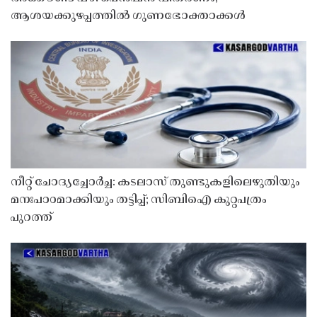
ആശയക്കുഴപ്പത്തിൽ ഗുണഭോക്താക്കൾ
നീറ്റ് ചോദ്യച്ചോർച്ച: കടലാസ് തുണ്ടുകളിലെഴുതിയും
മനഃപാഠമാക്കിയും തട്ടിപ്പ്; സിബിഐ കുറ്റപത്രം
പുറത്ത്