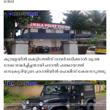
തേടി
കുമ്പളയിൽ കെട്ടിടത്തിന് നമ്പർ ലഭിക്കാൻ വ്യാജ
രേഖ സമർപ്പിച്ചതായി പരാതി; പഞ്ചായത്ത്
സെക്രട്ടറിയുടെ പരാതിയിൽ പൊലീസ് കേസെടുത്തു