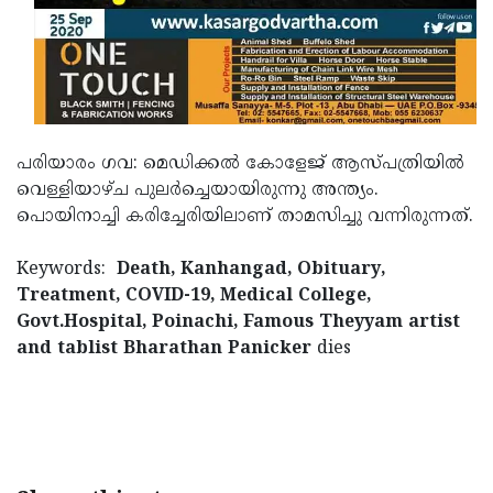
Updates
Assembly
Kerala
Polls
Local
Look
Body
Back
Election
2025
പരിയാരം ഗവ: മെഡിക്കൽ കോളേജ് ആസ്പത്രിയിൽ
വെള്ളിയാഴ്ച പുലർച്ചെയായിരുന്നു അന്ത്യം.
പൊയിനാച്ചി കരിച്ചേരിയിലാണ് താമസിച്ചു വന്നിരുന്നത്.
Keywords:
Death, Kanhangad, Obituary,
Treatment, COVID-19, Medical College,
Govt.Hospital, Poinachi, Famous Theyyam artist
and tablist Bharathan Panicker
dies