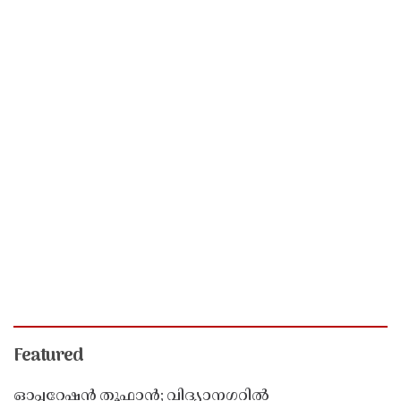
Featured
ഓപ്പറേഷൻ തൂഫാൻ; വിദ്യാനഗറിൽ