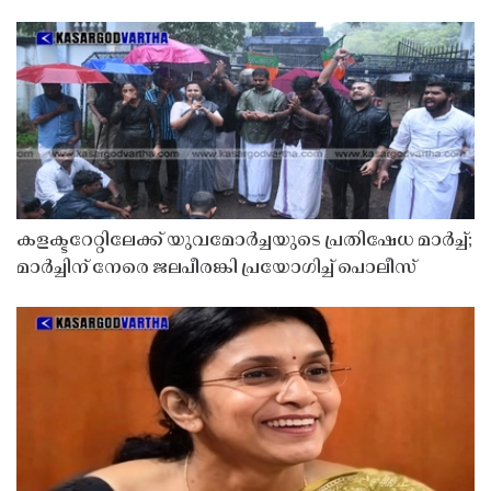
കളക്ടറേറ്റിലേക്ക് യുവമോർച്ചയുടെ പ്രതിഷേധ മാർച്ച്;
മാർച്ചിന് നേരെ ജലപീരങ്കി പ്രയോഗിച്ച് പൊലീസ്