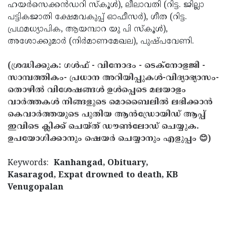
ഹയര്‍സെക്കന്‍ഡറി സ്‌കൂള്‍), ലീലാവതി (റിട്ട. ജില്ലാ
പട്ടികജാതി ക്ഷേമവകുപ്പ് ഓഫീസര്‍), ഗീത (റിട്ട.
പ്രഥമധ്യാപിക, ആയമ്പാറ യു പി സ്‌കൂള്‍),
അശോക്കുമാര്‍ (നിര്‍മാണമേഖല), പുഷ്പവേണി.
(ശ്രദ്ധിക്കുക: ഗൾഫ് - വിനോദം - ടെക്നോളജി -
സാമ്പത്തികം- പ്രധാന അറിയിപ്പുകൾ-വിദ്യാഭ്യാസം-
തൊഴിൽ വിശേഷങ്ങൾ ഉൾപ്പെടെ മലയാളം
വാർത്തകൾ നിങ്ങളുടെ മൊബൈലിൽ ലഭിക്കാൻ
കെവാർത്തയുടെ പുതിയ ആൻഡ്രോയിഡ് ആപ്പ്
ഇവിടെ ക്ലിക്ക് ചെയ്ത് ഡൗൺലോഡ് ചെയ്യുക.
ഉപയോഗിക്കാനും ഷെയർ ചെയ്യാനും എളുപ്പം 😊)
Keywords:
Kanhangad, Obituary,
Kasaragod, Expat drowned to death, KB
Venugopalan
< !- START disable copy paste -->