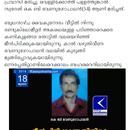
Election
പ്രവാസി മരിച്ചു. വെള്ളിക്കോത്ത് പള്ളത്തുങ്കാല്‍
Maha
സ്വദേശി കെ ബി വേണുഗോപാലന്‍(54) ആണ് മരിച്ചത്.
Shivarathri
International
Women's
ബുധനാഴ്ച വൈകുന്നേരം വീട്ടില്‍ നിന്നു
Anti-
രണ്ടുകിലോമീറ്റര്‍ അകലെയുള്ള പടിഞ്ഞാറെക്കര
Day
Drug
Attukal
കണികുളങ്ങര തോട്ടില്‍ വലയെറിഞ്ഞ്
Campaign
Pongala
മീന്‍പിടിക്കുകയായിരുന്നു. കാല്‍ വഴുതിവീണ
Holi
വേണുഗോപാലന്‍ വലയില്‍ കുരുങ്ങി
2025
2025
IPL
മുങ്ങിപ്പോവുകയായിരുന്നു.
2025
ഒന്നരപ്പതിറ്റാണ്ടിലേറെക്കാലം ബഹറൈനിലായിരുന്നു.
Eid
Al-
Waqf
Fitr
Bill
Vishu
2025
Controversy
Festival
Good
2025
Friday
Easter
Observance
Sunday
By-
2025
2025
Election
Bihar