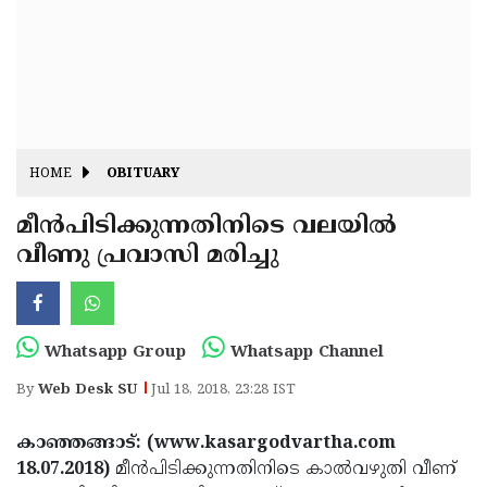
Fitr
May
Day
Eid
Al
Independence
Ad'ha
Day
Onam
HOME
OBITUARY
J&K
State
മീന്‍പിടിക്കുന്നതിനിടെ വലയില്‍
Haryana
വീണു പ്രവാസി മരിച്ചു
Assembly
State
Diwali
Elections
Assembly
Christmas
Elections
New-
Whatsapp Group
Whatsapp Channel
Year
Republic
By
Web Desk SU
Jul 18, 2018, 23:28 IST
Day
Budget
കാഞ്ഞങ്ങാട്: (www.kasargodvartha.com
Delhi
18.07.2018)
മീന്‍പിടിക്കുന്നതിനിടെ കാല്‍വഴുതി വീണ്