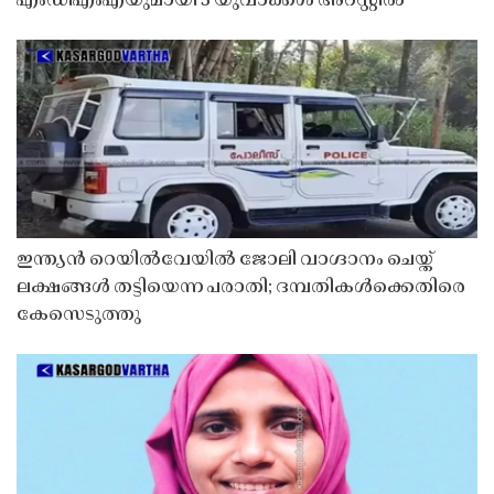
എംഡിഎംഎയുമായി 3 യുവാക്കൾ അറസ്റ്റിൽ
ഇന്ത്യൻ റെയിൽവേയിൽ ജോലി വാഗ്ദാനം ചെയ്ത്
ലക്ഷങ്ങൾ തട്ടിയെന്ന പരാതി; ദമ്പതികൾക്കെതിരെ
കേസെടുത്തു