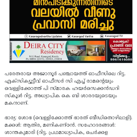
Updates
Assembly
Kerala
Polls
Local
Look
Body
Back
Election
2025
പരേതരായ അജാനൂര്‍ പഞ്ചായത്ത് ഓഫീസിലെ റിട്ട.
എക്സിക്യൂട്ടീവ് ഓഫീസര്‍ സി എച്ച് രാമന്റെയും
വെള്ളിക്കോത്ത് പി സ്മാരക ഹയര്‍സെക്കന്‍ഡറി
സ്‌കൂള്‍ റിട്ട. അധ്യാപിക കെ ബി ശാരദയുടെയും
മകനാണ്.
ഭാര്യ: ശോഭ (വെള്ളിക്കോത്ത് ഭാരത് ബീഡിതൊഴിലാളി).
മക്കള്‍: ആതിര, മണികണ്ഠന്‍. സഹോദരങ്ങള്‍:
ശാന്തകുമാരി (റിട്ട. പ്രഥമാധ്യാപിക, ചെര്‍ക്കള