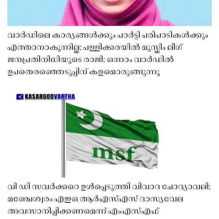
വാർഡിലെ കാര്യങ്ങൾക്കും പാർട്ടി പരിപാടികൾക്കും
എത്താനാകുന്നില്ല; പള്ളിക്കരയിൽ മുസ്ലിം ലീഗ്
ജനപ്രതിനിധിയുടെ രാജി; ഒന്നാം വാർഡിൽ
ഉപതെരഞ്ഞെടുപ്പിന് കളമൊരുങ്ങുന്നു
വി ഡി സവർക്കറെ ഉൾപ്പെടുത്തി വിവാദ ചോദ്യാവലി;
മഞ്ചേശ്വരം എഇഒ ആർഎസ്എസ് ദാസ്യവേല
അവസാനിപ്പിക്കണമെന്ന് എംഎസ്എഫ്