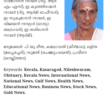
ദാമോദരന്‍ നായര്‍ (റിട്ട. ആര്‍
Election
Maha
എം എസ്), ഇ കുഞ്ഞിരാമന്‍
Shivarathri
International
നായര്‍ (റിട്ട. ആര്‍മി ഓഫീസര്‍),
ഇ സുകുമാരന്‍ നായര്‍, ഇ
Women's
Anti-
വിജയന്‍ നമ്പ്യാര്‍ (ഓട്ടോ
Day
Drug
Attukal
ഡ്രൈവര്‍), ഇ ശശിധരന്‍
നായര്‍ (ആര്‍മി).
Campaign
Pongala
Holi
2025
2025
IPL
മരുമക്കള്‍: പി യു ഗീത, കമലാവതി (കീഴ്മാല), ലളിത
(മലപ്പച്ചേരി), സുമതി (ചെമ്മട്ടംവയല്‍), പ്രവീണ
2025
Eid
(നെല്ലിത്തറ).
Al-
Waqf
Keywords:
Fitr
Kerala, Kasaragod, Nileshwaram,
Bill
Vishu
Obituary, Kerala News, International News,
2025
Controversy
Festival
Good
National News, Gulf News, Health News,
Educational News, Business News, Stock News,
2025
Friday
Easter
Gold News.
Observance
Sunday
By-
2025
2025
Election
Bihar