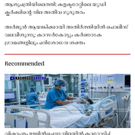
ആശുപത്രിയിലെത്തി; കളക്ടറേറ്റിലെ യുഡി
ക്ലർക്കിൻ്റെ നില അതീവ ഗുരുതരം
അർജുൻ ആയങ്കിക്കായി അതിർത്തിയിൽ പൊലീസ്
വലവീശുന്നു; കാസർകോട്ടും കർണാടക
ഗ്രാമങ്ങളിലും പരിശോധന ശക്തം
Recommended
വിഷാംശം ഉള്ളിൽച്ചെന്ന നിലയിൽ കാറോടിച്ച്