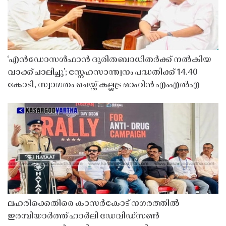
‘എൻഡോസൾഫാൻ ദുരിതബാധിതർക്ക് നൽകിയ
വാക്ക് പാലിച്ചു’; സ്നേഹസാന്ത്വനം പദ്ധതിക്ക് 14.40
കോടി, സ്വാഗതം ചെയ്ത് കല്ലട്ര മാഹിൻ എംഎൽഎ
ലഹരിക്കെതിരെ കാസർകോട് നഗരത്തിൽ
ഇരമ്പിയാർത്ത് ഹാർലി ഡേവിഡ്‌സൺ