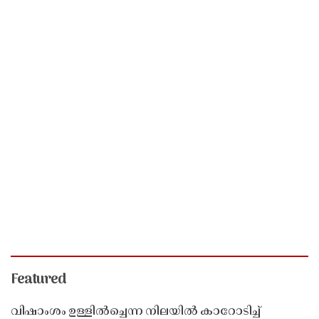
Featured
വിഷാംശം ഉള്ളിൽച്ചെന്ന നിലയിൽ കാറോടിച്ച്