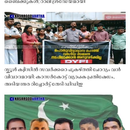
ബൈക്കുകൾ; റാലി ശ്രദ്ധേയമായി
സ്കൂൾ ക്വിസിൽ സവർക്കറെ പുകഴ്ത്തി ചോദ്യം വൻ
വിവാദമായി: കാസർകോട്ട് വ്യാപക പ്രതിഷേധം,
അടിയന്തര റിപ്പോർട്ട് തേടി ഡിഡിഇ