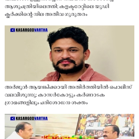
ആശുപത്രിയിലെത്തി; കളക്ടറേറ്റിലെ യുഡി
ക്ലർക്കിൻ്റെ നില അതീവ ഗുരുതരം
അർജുൻ ആയങ്കിക്കായി അതിർത്തിയിൽ പൊലീസ്
വലവീശുന്നു; കാസർകോട്ടും കർണാടക
ഗ്രാമങ്ങളിലും പരിശോധന ശക്തം