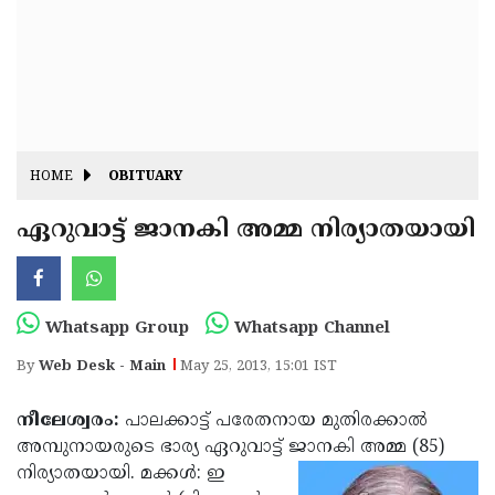
Fitr
May
Day
Eid
Al
Independence
Ad'ha
Day
Onam
HOME
OBITUARY
J&K
State
ഏറുവാട്ട് ജാനകി അമ്മ നിര്യാതയായി
Haryana
Assembly
State
Diwali
Elections
Assembly
Christmas
Whatsapp Group
Whatsapp Channel
Elections
New-
By
Web Desk - Main
May 25, 2013, 15:01 IST
Year
Republic
നീലേശ്വരം:
പാലക്കാട്ട് പരേതനായ മുതിരക്കാല്‍
Day
Budget
അമ്പുനായരുടെ ഭാര്യ ഏറുവാട്ട് ജാനകി അമ്മ (85)
Delhi
നിര്യാതയായി. മക്കള്‍: ഇ