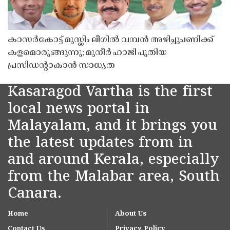
കാസർകോട്ട് മുസ്ലിം ലീഗിൽ വമ്പൻ അഴിച്ചുപണിക്ക്
കളമൊരുങ്ങുന്നു; മുനീർ ഹാജി പുതിയ
പ്രസിഡൻ്റാകാൻ സാധ്യത
Kasaragod Vartha is the first
local news portal in
Malayalam, and it brings you
the latest updates from in
and around Kerala, especially
from the Malabar area, South
Canara.
Home
About Us
Contact Us
Privacy Policy