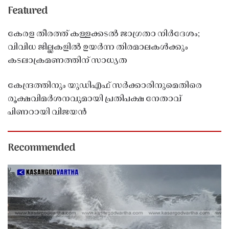
Featured
കേരള തീരത്ത് കള്ളക്കടൽ ജാഗ്രതാ നിർദേശം;
വിവിധ ജില്ലകളിൽ ഉയർന്ന തിരമാലകൾക്കും
കടലാക്രമണത്തിന് സാധ്യത
കേന്ദ്രത്തിനും യുഡിഎഫ് സർക്കാരിനുമെതിരെ
രൂക്ഷവിമർശനവുമായി പ്രതിപക്ഷ നേതാവ്
പിണറായി വിജയൻ
Recommended