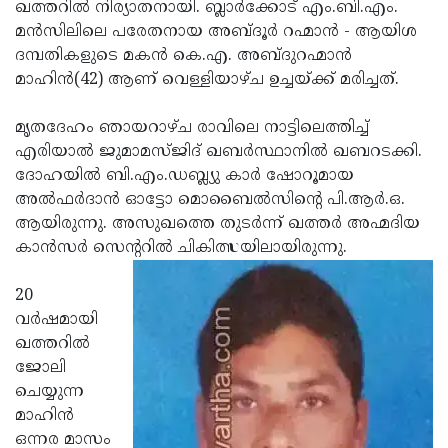
Election
ഖത്തറില്‍ നിര്യാതനായി. ബ്ലാര്‍ക്കോട് എം.ബി.എം.
Maha
മന്‍സിലിലെ പരേതനായ അബ്ദൂര്‍ റഹ്മാന്‍ - ആയിശ
Shivarathri
International
ദമ്പതികളുടെ മകന്‍ കെ.എ. അബ്ദുറഹ്മാന്‍
Women's
മാഹിന്‍(42) ആണ് വെള്ളിയാഴ്ച ഉച്ചയ്ക്ക് മരിച്ചത്.
Anti-
Day
Drug
Attukal
മൃതദേഹം ഞായറാഴ്ച രാവിലെ നാട്ടിലെത്തിച്ച്
Campaign
Pongala
എരിയാല്‍ ജുമാമസ്ജിദ് ഖബര്‍സ്ഥാനില്‍ ഖബറടക്കി.
Holi
ദോഹയില്‍ ബി.എം.ഡബ്ല്യു കാര്‍ ഷോറൂമായ
2025
2025
IPL
അല്‍ഫര്‍ദാന്‍ ഓട്ടോ മൊബൈല്‍സിന്റെ പി.ആര്‍.ഒ.
2025
ആയിരുന്നു. അസുഖത്തെ തുടര്‍ന്ന് ഖത്തര്‍ അഹ്മദിയ
Eid
കാന്‍സര്‍ സെന്ററില്‍ ചികിത്സയിലായിരുന്നു.
Al-
Waqf
Fitr
Bill
20
Vishu
വര്‍ഷമായി
2025
Controversy
Festival
Good
ഖത്തറില്‍
2025
Friday
ജോലി
Easter
ചെയ്യുന്ന
Observance
Sunday
By-
മാഹിന്‍
2025
2025
Election
ഒന്നര മാസം
Bihar