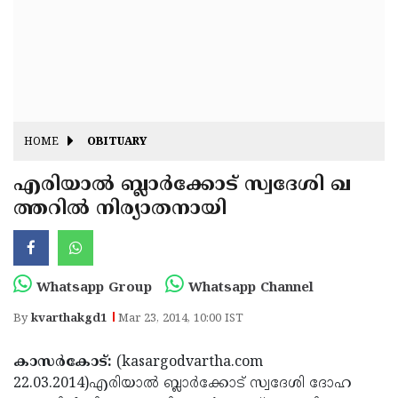
Fitr
May
Day
Eid
Al
Independence
Ad'ha
Day
Onam
HOME
OBITUARY
J&K
State
എരിയാല്‍ ബ്ലാര്‍ക്കോട് സ്വദേശി ഖ
Haryana
ത്തറില്‍ നിര്യാതനായി
Assembly
State
Diwali
Elections
Assembly
Christmas
Elections
New-
Whatsapp Group
Whatsapp Channel
Year
Republic
By
kvarthakgd1
Mar 23, 2014, 10:00 IST
Day
Budget
കാസര്‍കോട്:
(kasargodvartha.com
Delhi
22.03.2014)എരിയാല്‍ ബ്ലാര്‍ക്കോട് സ്വദേശി ദോഹ