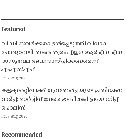
Featured
വി ഡി സവർക്കറെ ഉൾപ്പെടുത്തി വിവാദ
ചോദ്യാവലി; മഞ്ചേശ്വരം എഇഒ ആർഎസ്എസ്
ദാസ്യവേല അവസാനിപ്പിക്കണമെന്ന്
എംഎസ്എഫ്
Fri,7 Aug 2026
കളക്ടറേറ്റിലേക്ക് യുവമോർച്ചയുടെ പ്രതിഷേധ
മാർച്ച്; മാർച്ചിന് നേരെ ജലപീരങ്കി പ്രയോഗിച്ച്
പൊലീസ്
Fri,7 Aug 2026
Recommended