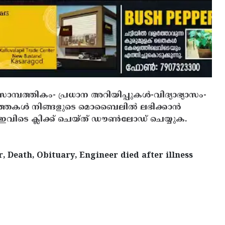
സാമ്പത്തികം- പ്രധാന അറിയിപ്പുകൾ-വിദ്യാഭ്യാസം-
ത്തകൾ നിങ്ങളുടെ മൊബൈലിൽ ലഭിക്കാൻ
ിടെ ക്ലിക്ക് ചെയ്ത് ഡൗൺലോഡ് ചെയ്യുക.
, Death, Obituary, Engineer died after illness