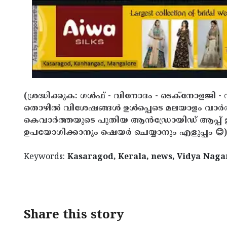
(ശ്രദ്ധിക്കുക: ഗൾഫ് - വിനോദം - ടെക്നോളജി - 
തൊഴിൽ വിശേഷങ്ങൾ ഉൾപ്പെടെ മലയാളം വാർ
കെവാർത്തയുടെ പുതിയ ആൻഡ്രോയിഡ് ആപ്പ് ഇവ
ഉപയോഗിക്കാനും ഷെയർ ചെയ്യാനും എളുപ്പം 😊)
Keywords:
Kasaragod, Kerala, news, Vidya Nagar
< !- START disable copy paste -->
Share this story