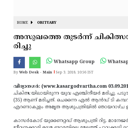
HOME
OBITUARY
അസുഖത്തെ തുടര്‍ന്ന് ചികിത്സ
രിച്ചു
Whatsapp Group
Whatsap
By
Web Desk - Main
Sep 3, 2018, 10:56 IST
വിദ്യാനഗര്‍: (www.kasargodvartha.com 03.09.20
ചികിത്സയിലായിരുന്ന യുവ എഞ്ചിനീയര്‍ മരിച്ചു. പ
(35) ആണ് മരിച്ചത്. ചെന്നൈ എല്‍ ആന്‍ഡ് ടി കമ്പനി
എറണാകുളം അമൃത ആശുപത്രിയില്‍ ഞായറാഴ്ച ഉച്ചയ
കാസര്‍കോട് യുണൈറ്റഡ് ആശുപത്രി റിട്ട. മാനേജര്‍ ആര്
ജീവനക്കാരി ഉദുമ ബാരയിലെ മേലത്ത് പാറുക്കുട്ടി ദ