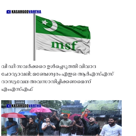
വി ഡി സവർക്കറെ ഉൾപ്പെടുത്തി വിവാദ
ചോദ്യാവലി; മഞ്ചേശ്വരം എഇഒ ആർഎസ്എസ്
ദാസ്യവേല അവസാനിപ്പിക്കണമെന്ന്
എംഎസ്എഫ്