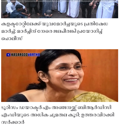
കളക്ടറേറ്റിലേക്ക് യുവമോർച്ചയുടെ പ്രതിഷേധ
മാർച്ച്; മാർച്ചിന് നേരെ ജലപീരങ്കി പ്രയോഗിച്ച്
പൊലീസ്
ടൂറിസം ഡയറക്ടർ എം അഞ്ജനയ്ക്ക് ബിആർഡിസി
എംഡിയുടെ അധിക ചുമതല കൂടി; ഉത്തരവിറക്കി
സർക്കാർ