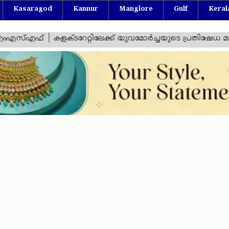
Kasaragod
Kannur
Manglore
Gulf
Keral