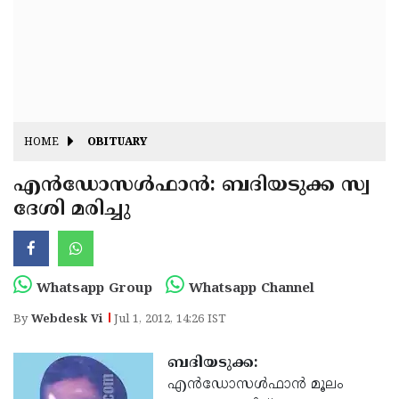
Fitr
May
Day
Eid
Al
Independence
Ad'ha
Day
Onam
HOME
OBITUARY
J&K
State
എന്‍ഡോസള്‍ഫാന്‍: ബദിയടുക്ക സ്വ
Haryana
ദേശി മരിച്ചു
Assembly
State
Diwali
Elections
Assembly
Christmas
Elections
New-
Whatsapp Group
Whatsapp Channel
Year
Republic
By
Webdesk Vi
Jul 1, 2012, 14:26 IST
Day
Budget
ബദിയടുക്ക:
Delhi
എന്‍ഡോസള്‍ഫാന്‍ മൂലം