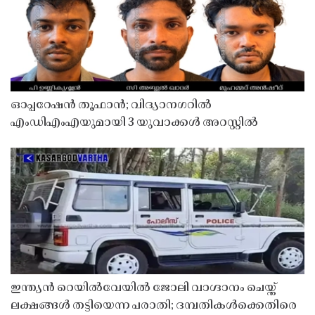
ഓപ്പറേഷൻ തൂഫാൻ; വിദ്യാനഗറിൽ
എംഡിഎംഎയുമായി 3 യുവാക്കൾ അറസ്റ്റിൽ
ഇന്ത്യൻ റെയിൽവേയിൽ ജോലി വാഗ്ദാനം ചെയ്ത്
ലക്ഷങ്ങൾ തട്ടിയെന്ന പരാതി; ദമ്പതികൾക്കെതിരെ