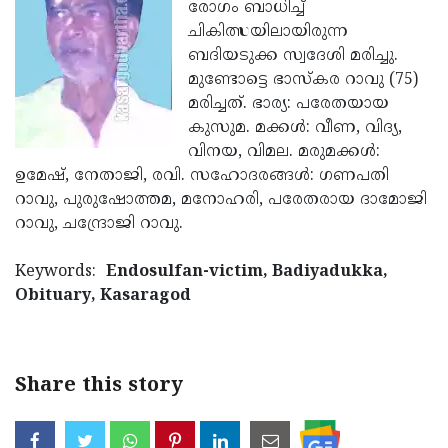
Election
രോഗം ബാധിച്ച്
Maha
ചികിത്സയിലായിരുന്ന
Shivarathri
International
ബദിയടുക്ക സ്വദേശി മരിച്ചു.
Women's
മുണ്ടോട്ടെ ഭാസ്‌കര റാവു (75)
Anti-
മരിച്ചത്. ഭാര്യ: പരേതയായ
Day
Drug
Attukal
കുസുമ. മക്കള്‍: വീണ, വിദ്യ,
Campaign
Pongala
വിനയ, വിമല. മരുമക്കള്‍:
Holi
ഉമേഷ്, നേതാജി, രവി. സഹോദരങ്ങള്‍: ഗണപതി
2025
2025
IPL
റാവു, പുരുഷോത്തമ, മനോഹരി, പരേതരായ ദാമോജി
2025
റാവു, ചന്ദ്രോജി റാവു.
Eid
Al-
Waqf
Keywords:
Endosulfan-victim, Badiyadukka,
Fitr
Bill
Obituary, Kasaragod
Vishu
2025
Controversy
Festival
Good
2025
Friday
Easter
Share this story
Observance
Sunday
By-
2025
2025
Election
Bihar