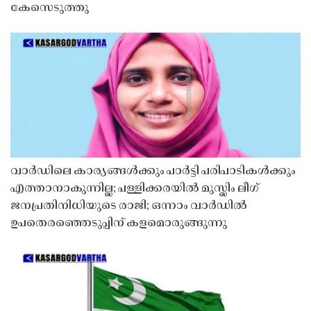
കേസെടുത്തു
വാർഡിലെ കാര്യങ്ങൾക്കും പാർട്ടി പരിപാടികൾക്കും
എത്താനാകുന്നില്ല; പള്ളിക്കരയിൽ മുസ്ലിം ലീഗ്
ജനപ്രതിനിധിയുടെ രാജി; ഒന്നാം വാർഡിൽ
ഉപതെരഞ്ഞെടുപ്പിന് കളമൊരുങ്ങുന്നു