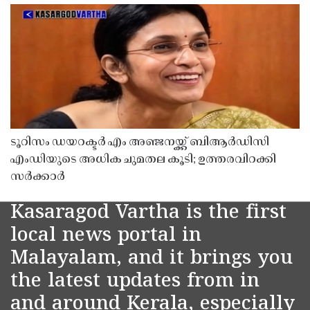
ടൂറിസം ഡയറക്ടർ എം അഞ്ജനയ്ക്ക് ബിആർഡിസി
എംഡിയുടെ അധിക ചുമതല കൂടി; ഉത്തരവിറക്കി
സർക്കാർ
Kasaragod Vartha is the first
local news portal in
Malayalam, and it brings you
the latest updates from in
and around Kerala, especially