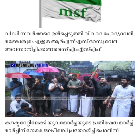
വി ഡി സവർക്കറെ ഉൾപ്പെടുത്തി വിവാദ ചോദ്യാവലി;
മഞ്ചേശ്വരം എഇഒ ആർഎസ്എസ് ദാസ്യവേല
അവസാനിപ്പിക്കണമെന്ന് എംഎസ്എഫ്
കളക്ടറേറ്റിലേക്ക് യുവമോർച്ചയുടെ പ്രതിഷേധ മാർച്ച്;
മാർച്ചിന് നേരെ ജലപീരങ്കി പ്രയോഗിച്ച് പൊലീസ്