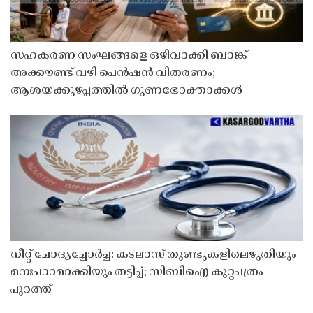
സഹകരണ സംഘങ്ങളെ ഒഴിവാക്കി ബാങ്ക്
അക്കൗണ്ട് വഴി പെൻഷൻ വിതരണം;
ആശയക്കുഴപ്പത്തിൽ ഗുണഭോക്താക്കൾ
നീറ്റ് ചോദ്യച്ചോർച്ച: കടലാസ് തുണ്ടുകളിലെഴുതിയും
മനഃപാഠമാക്കിയും തട്ടിപ്പ്; സിബിഐ കുറ്റപത്രം
പുറത്ത്