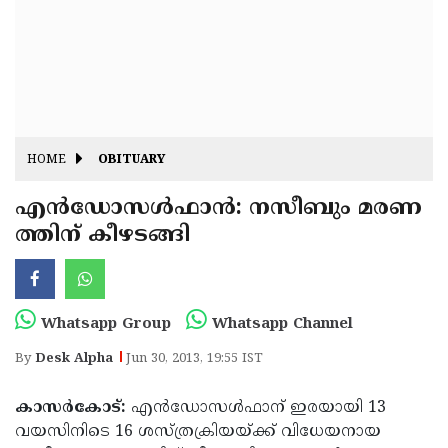
Fitr
May
Day
Eid
Al
Independence
Ad'ha
Day
Onam
HOME
OBITUARY
J&K
State
എന്‍ഡോസള്‍ഫാന്‍: നസീബും മരണ
Haryana
ത്തിന് കീഴടങ്ങി
Assembly
State
Diwali
Elections
Assembly
Christmas
Elections
New-
Whatsapp Group
Whatsapp Channel
Year
Republic
By
Desk Alpha
Jun 30, 2013, 19:55 IST
Day
Budget
കാസര്‍കോട്:
എന്‍ഡോസള്‍ഫാന് ഇരയായി 13
Delhi
വയസിനിടെ 16 ശസ്ത്രക്രിയയ്ക്ക് വിധേയനായ