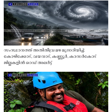
സംസ്ഥാനത്ത് അതിതീവ്ര മഴ മുന്നറിയിപ്പ്;
കോഴിക്കോട്, വയനാട്, കണ്ണൂർ, കാസർകോട്
ജില്ലകളിൽ റെഡ് അലർട്ട്