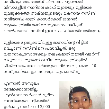
Election
നസീബും മരണത്തിന് കീഴടങ്ങി. ചട്ടഞ്ചാല്‍
Maha
നിസാമുദ്ദീന്‍ നഗറിലെ ഷാഫിയുടെയും മുളിയാര്‍
Shivarathri
International
മൂലടുക്കത്തെ ആമിനയുടെയും മകനായ നസീബ്
Women's
ശനിയാഴ്ച രാത്രി കാസര്‍കോട് ജനറല്‍
Anti-
ആശുപത്രിയിലാണ് അന്ത്യശ്വാസം വലിച്ചത്.
Day
Drug
Attukal
ഒരാഴ്ചയായി നസീബ് ഇവിടെ ചികിത്സയിലായിരുന്നു.
Campaign
Pongala
Holi
മൂളിയാര്‍ മൂലടുക്കയിലുള്ള മാതാവിന്റെ വീട്ടില്‍
2025
2025
IPL
വെച്ചാണ് നസീബിനെ പ്രസവിച്ചത്. ഒരു
2025
വയസാകുമ്പോഴേക്കും തല ക്രമാതീതമായി വളര്‍ന്ന്
Eid
വലുതായി. തുടര്‍ന്ന് വിവിധ ആശുപത്രികളില്‍
Al-
Waqf
ചികിത്സയും ഡോക്ടര്‍മാരുടെ നിര്‍ദേശ പ്രകാരം 16
Fitr
Bill
ശസ്ത്രകിയകളും നടത്തുകയും ചെയ്തു.
Vishu
2025
Controversy
Festival
Good
എന്നാല്‍ അസുഖം
2025
Friday
ഭേദമാക്കാനായില്ല.
Easter
എന്‍ഡോസള്‍ഫാന്‍ ദുരിത
Observance
Sunday
By-
ബാധിതരുടെ പട്ടികയില്‍
2025
2025
Election
ഉള്‍പെട്ട നസീബിന് 2,000
Bihar