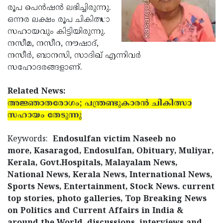
രൂപ പെന്‍ഷന്‍ ലഭിച്ചിരുന്നു.
Updates
Assembly
Kerala
ഒന്നര ലക്ഷം രൂപ ചികിത്സാ
Polls
Local
സഹായവും കിട്ടിയിരുന്നു.
Look
നസീമ, നസീറ, നൗഷാദ്,
Body
Back
നസീര്‍, ബാനസി, സാദിഖ് എന്നിവര്‍
Election
2025
സഹോദരങ്ങളാണ്.
Related News:
അജ്ഞാതരോഗം; പന്ത്രണ്ടുകാരന്‍ ചികിത്സാ
സഹായം തേടുന്നു
Keywords:
Endosulfan victim Naseeb no
more, Kasaragod, Endosulfan, Obituary, Muliyar,
Kerala, Govt.Hospitals, Malayalam News,
National News, Kerala News, International News,
Sports News, Entertainment, Stock News. current
top stories, photo galleries, Top Breaking News
on Politics and Current Affairs in India &