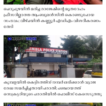
ചെറുപുഴയിൽ മരിച്ച രാജേഷിൻ്റെ മൃതദേഹം
ഫ്രീസറില്ലാത്ത ആംബുലൻസിൽ കൊണ്ടുപോയ
സംഭവം; വീഴ്ചയിൽ കണ്ണൂർ എഡിഎം വിശദീകരണം
തേടി
കുമ്പളയിൽ കെട്ടിടത്തിന് നമ്പർ ലഭിക്കാൻ വ്യാജ
രേഖ സമർപ്പിച്ചതായി പരാതി; പഞ്ചായത്ത്
സെക്രട്ടറിയുടെ പരാതിയിൽ പൊലീസ് കേസെടുത്തു