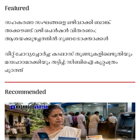
Featured
സഹകരണ സംഘങ്ങളെ ഒഴിവാക്കി ബാങ്ക്
അക്കൗണ്ട് വഴി പെൻഷൻ വിതരണം;
ആശയക്കുഴപ്പത്തിൽ ഗുണഭോക്താക്കൾ
നീറ്റ് ചോദ്യച്ചോർച്ച: കടലാസ് തുണ്ടുകളിലെഴുതിയും
മനഃപാഠമാക്കിയും തട്ടിപ്പ്; സിബിഐ കുറ്റപത്രം
പുറത്ത്
Recommended