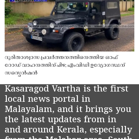
ദുരിതാശ്വാസ പ്രവർത്തനത്തിനെത്തിയ ഓഫ്
റോഡ് വാഹനത്തിന് പിഴ; എംവിഡി ഉദ്യോഗസ്ഥന്
സസ്പെൻഷൻ
Kasaragod Vartha is the first
local news portal in
Malayalam, and it brings you
the latest updates from in
and around Kerala, especially